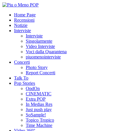
Home Page
Recensioni
Notizie
Interviste
Interviste
Singolarmente
Video Interviste
Voci dalla Quarantena
piuomenointerviste
Concerti
Photo Story
Report Concerti
Talk To
Pop Stories
QpdOn
CINEMATIC
Extra POP
In Medias Res
Just push play
SoSample!
Topico Tropico
Time Machine
Video 360°