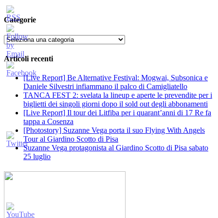
Categorie
Categorie
Articoli recenti
[Live Report] Be Alternative Festival: Mogwai, Subsonica e
Daniele Silvestri infiammano il palco di Camigliatello
TANCA FEST 2: svelata la lineup e aperte le prevendite per i
biglietti dei singoli giorni dopo il sold out degli abbonamenti
[Live Report] Il tour dei Litfiba per i quarant’anni di 17 Re fa
tappa a Cosenza
[Photostory] Suzanne Vega porta il suo Flying With Angels
Tour al Giardino Scotto di Pisa
Suzanne Vega protagonista al Giardino Scotto di Pisa sabato
25 luglio