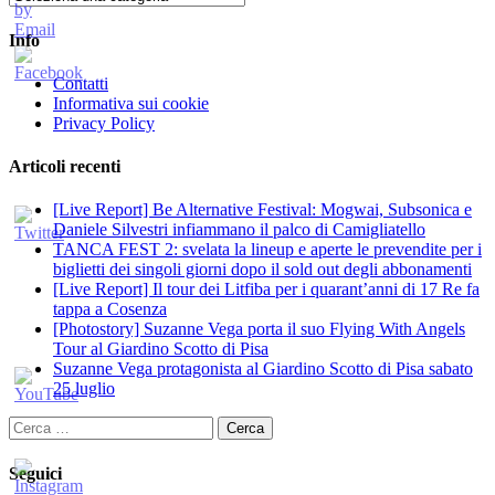
Info
Contatti
Informativa sui cookie
Privacy Policy
Articoli recenti
[Live Report] Be Alternative Festival: Mogwai, Subsonica e
Daniele Silvestri infiammano il palco di Camigliatello
TANCA FEST 2: svelata la lineup e aperte le prevendite per i
biglietti dei singoli giorni dopo il sold out degli abbonamenti
[Live Report] Il tour dei Litfiba per i quarant’anni di 17 Re fa
tappa a Cosenza
[Photostory] Suzanne Vega porta il suo Flying With Angels
Tour al Giardino Scotto di Pisa
Suzanne Vega protagonista al Giardino Scotto di Pisa sabato
25 luglio
Ricerca
per:
Seguici