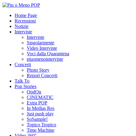
Home Page
Recensioni
Notizie
Interviste
Interviste
Singolarmente
Video Interviste
Voci dalla Quarantena
piuomenointerviste
Concerti
Photo Story
Report Concerti
Talk To
Pop Stories
QpdOn
CINEMATIC
Extra POP
In Medias Res
Just push play
SoSample!
Topico Tropico
Time Machine
Video 360°