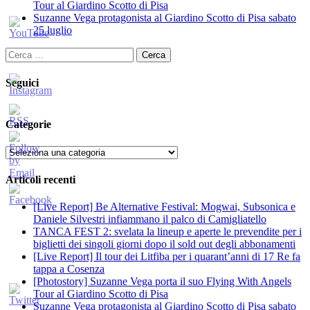
Tour al Giardino Scotto di Pisa
Suzanne Vega protagonista al Giardino Scotto di Pisa sabato
25 luglio
Ricerca
per:
Seguici
Categorie
Categorie
Articoli recenti
[Live Report] Be Alternative Festival: Mogwai, Subsonica e
Daniele Silvestri infiammano il palco di Camigliatello
TANCA FEST 2: svelata la lineup e aperte le prevendite per i
biglietti dei singoli giorni dopo il sold out degli abbonamenti
[Live Report] Il tour dei Litfiba per i quarant’anni di 17 Re fa
tappa a Cosenza
[Photostory] Suzanne Vega porta il suo Flying With Angels
Tour al Giardino Scotto di Pisa
Suzanne Vega protagonista al Giardino Scotto di Pisa sabato