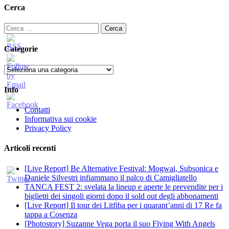
Cerca
Ricerca
per:
Categorie
Categorie
Info
Contatti
Informativa sui cookie
Privacy Policy
Articoli recenti
[Live Report] Be Alternative Festival: Mogwai, Subsonica e
Daniele Silvestri infiammano il palco di Camigliatello
TANCA FEST 2: svelata la lineup e aperte le prevendite per i
biglietti dei singoli giorni dopo il sold out degli abbonamenti
[Live Report] Il tour dei Litfiba per i quarant’anni di 17 Re fa
tappa a Cosenza
[Photostory] Suzanne Vega porta il suo Flying With Angels