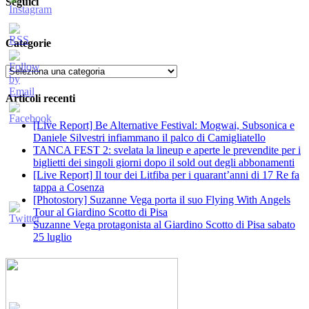
Seguici
Categorie
Categorie
Articoli recenti
[Live Report] Be Alternative Festival: Mogwai, Subsonica e
Daniele Silvestri infiammano il palco di Camigliatello
TANCA FEST 2: svelata la lineup e aperte le prevendite per i
biglietti dei singoli giorni dopo il sold out degli abbonamenti
[Live Report] Il tour dei Litfiba per i quarant’anni di 17 Re fa
tappa a Cosenza
[Photostory] Suzanne Vega porta il suo Flying With Angels
Tour al Giardino Scotto di Pisa
Suzanne Vega protagonista al Giardino Scotto di Pisa sabato
25 luglio