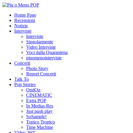
Home Page
Recensioni
Notizie
Interviste
Interviste
Singolarmente
Video Interviste
Voci dalla Quarantena
piuomenointerviste
Concerti
Photo Story
Report Concerti
Talk To
Pop Stories
QpdOn
CINEMATIC
Extra POP
In Medias Res
Just push play
SoSample!
Topico Tropico
Time Machine
Video 360°