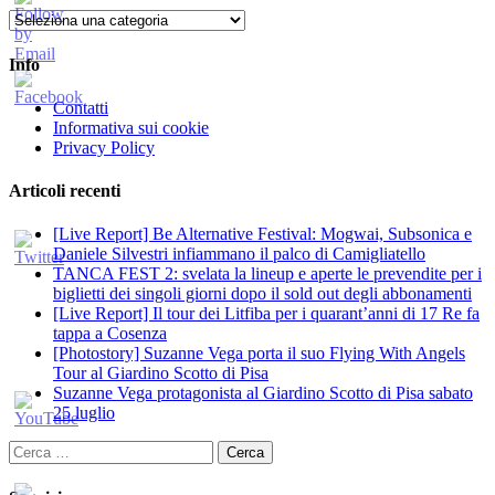
Categorie
Info
Contatti
Informativa sui cookie
Privacy Policy
Articoli recenti
[Live Report] Be Alternative Festival: Mogwai, Subsonica e
Daniele Silvestri infiammano il palco di Camigliatello
TANCA FEST 2: svelata la lineup e aperte le prevendite per i
biglietti dei singoli giorni dopo il sold out degli abbonamenti
[Live Report] Il tour dei Litfiba per i quarant’anni di 17 Re fa
tappa a Cosenza
[Photostory] Suzanne Vega porta il suo Flying With Angels
Tour al Giardino Scotto di Pisa
Suzanne Vega protagonista al Giardino Scotto di Pisa sabato
25 luglio
Ricerca
per: