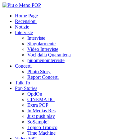
Home Page
Recensioni
Notizie
Interviste
Interviste
Singolarmente
Video Interviste
Voci dalla Quarantena
piuomenointerviste
Concerti
Photo Story
Report Concerti
Talk To
Pop Stories
QpdOn
CINEMATIC
Extra POP
In Medias Res
Just push play
SoSample!
Topico Tropico
Time Machine
Video 360°