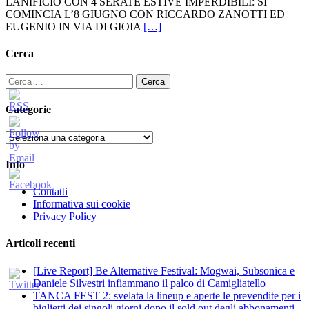
LANIFICIO CON 4 SERATE ESTIVE IMPERDIBILI: SI
COMINCIA L’8 GIUGNO CON RICCARDO ZANOTTI ED
EUGENIO IN VIA DI GIOIA
[…]
Cerca
Ricerca
per:
Categorie
Categorie
Info
Contatti
Informativa sui cookie
Privacy Policy
Articoli recenti
[Live Report] Be Alternative Festival: Mogwai, Subsonica e
Daniele Silvestri infiammano il palco di Camigliatello
TANCA FEST 2: svelata la lineup e aperte le prevendite per i
biglietti dei singoli giorni dopo il sold out degli abbonamenti