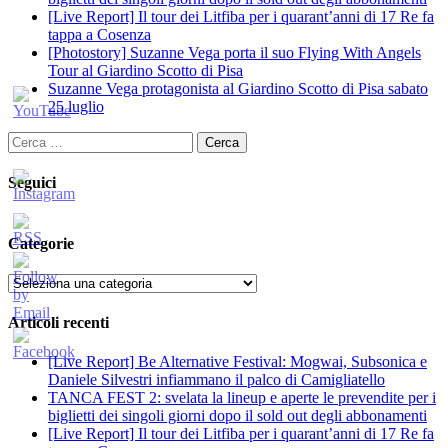
[Live Report] Il tour dei Litfiba per i quarant’anni di 17 Re fa
tappa a Cosenza
[Photostory] Suzanne Vega porta il suo Flying With Angels
Tour al Giardino Scotto di Pisa
Suzanne Vega protagonista al Giardino Scotto di Pisa sabato
25 luglio
Ricerca
per:
Seguici
Categorie
Categorie
Articoli recenti
[Live Report] Be Alternative Festival: Mogwai, Subsonica e
Daniele Silvestri infiammano il palco di Camigliatello
TANCA FEST 2: svelata la lineup e aperte le prevendite per i
biglietti dei singoli giorni dopo il sold out degli abbonamenti
[Live Report] Il tour dei Litfiba per i quarant’anni di 17 Re fa