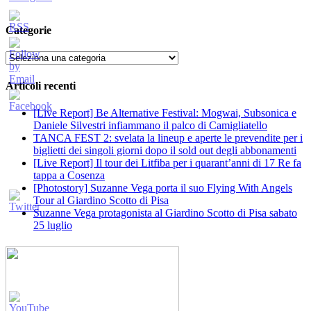
Categorie
Categorie
Articoli recenti
[Live Report] Be Alternative Festival: Mogwai, Subsonica e
Daniele Silvestri infiammano il palco di Camigliatello
TANCA FEST 2: svelata la lineup e aperte le prevendite per i
biglietti dei singoli giorni dopo il sold out degli abbonamenti
[Live Report] Il tour dei Litfiba per i quarant’anni di 17 Re fa
tappa a Cosenza
[Photostory] Suzanne Vega porta il suo Flying With Angels
Tour al Giardino Scotto di Pisa
Suzanne Vega protagonista al Giardino Scotto di Pisa sabato
25 luglio