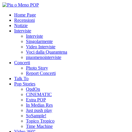
Home Page
Recensioni
Notizie
Interviste
Interviste
Singolarmente
Video Interviste
Voci dalla Quarantena
piuomenointerviste
Concerti
Photo Story
Report Concerti
Talk To
Pop Stories
QpdOn
CINEMATIC
Extra POP
In Medias Res
Just push play
SoSample!
Topico Tropico
Time Machine
Video 360°