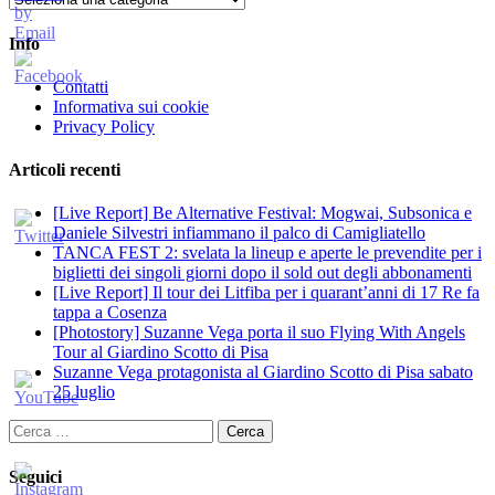
Info
Contatti
Informativa sui cookie
Privacy Policy
Articoli recenti
[Live Report] Be Alternative Festival: Mogwai, Subsonica e
Daniele Silvestri infiammano il palco di Camigliatello
TANCA FEST 2: svelata la lineup e aperte le prevendite per i
biglietti dei singoli giorni dopo il sold out degli abbonamenti
[Live Report] Il tour dei Litfiba per i quarant’anni di 17 Re fa
tappa a Cosenza
[Photostory] Suzanne Vega porta il suo Flying With Angels
Tour al Giardino Scotto di Pisa
Suzanne Vega protagonista al Giardino Scotto di Pisa sabato
25 luglio
Ricerca
per:
Seguici