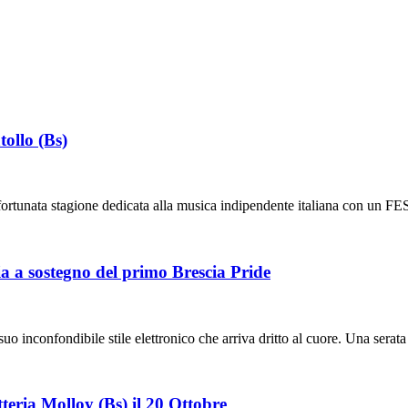
llo (Bs)
una fortunata stagione dedicata alla musica indipendente italiana co
lia a sostegno del primo Brescia Pride
 suo inconfondibile stile elettronico che arriva dritto al cuore. Una serat
ria Molloy (Bs) il 20 Ottobre