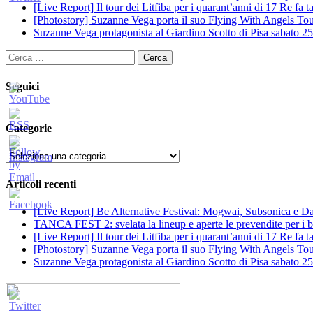
[Live Report] Il tour dei Litfiba per i quarant’anni di 17 Re fa
[Photostory] Suzanne Vega porta il suo Flying With Angels Tour
Suzanne Vega protagonista al Giardino Scotto di Pisa sabato 25
Ricerca
per:
Seguici
Categorie
Categorie
Articoli recenti
[Live Report] Be Alternative Festival: Mogwai, Subsonica e Dan
TANCA FEST 2: svelata la lineup e aperte le prevendite per i big
[Live Report] Il tour dei Litfiba per i quarant’anni di 17 Re fa
[Photostory] Suzanne Vega porta il suo Flying With Angels Tour
Suzanne Vega protagonista al Giardino Scotto di Pisa sabato 25