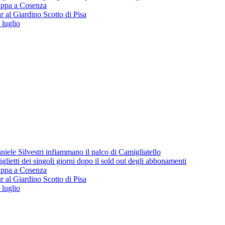
 tappa a Cosenza
 al Giardino Scotto di Pisa
 luglio
iele Silvestri infiammano il palco di Camigliatello
lietti dei singoli giorni dopo il sold out degli abbonamenti
 tappa a Cosenza
 al Giardino Scotto di Pisa
 luglio