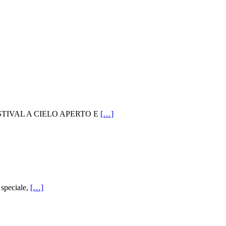
n un FESTIVAL A CIELO APERTO E
[…]
a speciale,
[…]