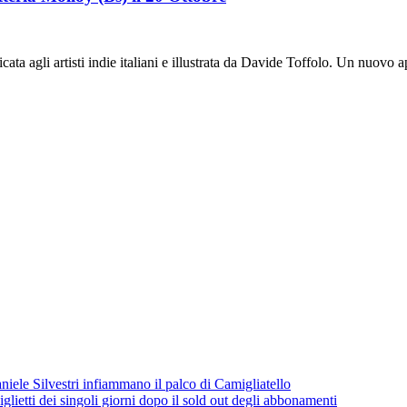
a agli artisti indie italiani e illustrata da Davide Toffolo. Un nuov
iele Silvestri infiammano il palco di Camigliatello
lietti dei singoli giorni dopo il sold out degli abbonamenti