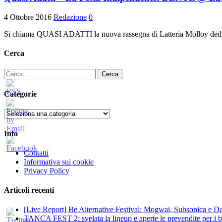
4 Ottobre 2016
Redazione
0
Si chiama QUASI ADATTI la nuova rassegna di Latteria Molloy dedicat
Cerca
Ricerca
per:
Categorie
Categorie
Info
Contatti
Informativa sui cookie
Privacy Policy
Articoli recenti
[Live Report] Be Alternative Festival: Mogwai, Subsonica e Dan
TANCA FEST 2: svelata la lineup e aperte le prevendite per i big