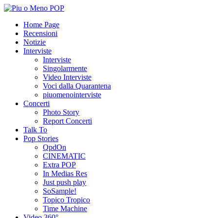
Home Page
Recensioni
Notizie
Interviste
Interviste
Singolarmente
Video Interviste
Voci dalla Quarantena
piuomenointerviste
Concerti
Photo Story
Report Concerti
Talk To
Pop Stories
QpdOn
CINEMATIC
Extra POP
In Medias Res
Just push play
SoSample!
Topico Tropico
Time Machine
Video 360°