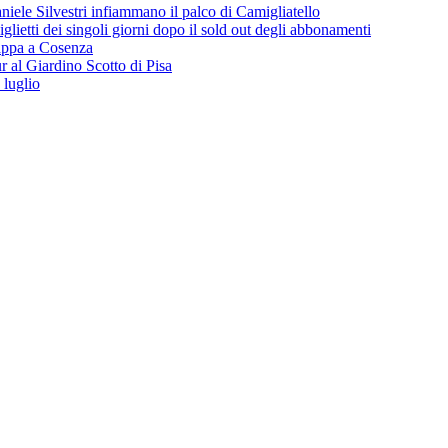
iele Silvestri infiammano il palco di Camigliatello
lietti dei singoli giorni dopo il sold out degli abbonamenti
 tappa a Cosenza
 al Giardino Scotto di Pisa
 luglio