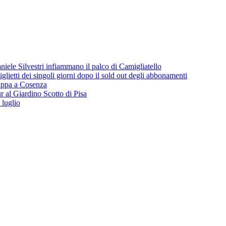
iele Silvestri infiammano il palco di Camigliatello
lietti dei singoli giorni dopo il sold out degli abbonamenti
 tappa a Cosenza
 al Giardino Scotto di Pisa
 luglio