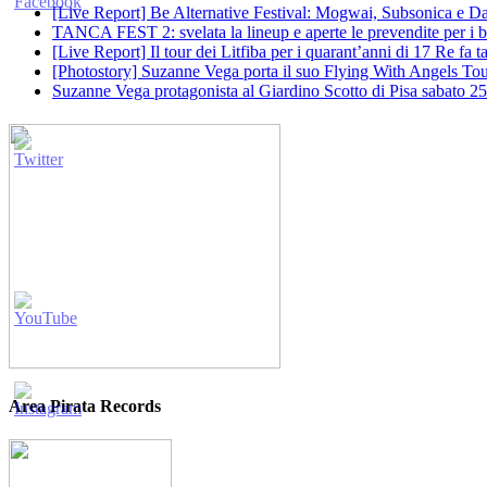
[Live Report] Be Alternative Festival: Mogwai, Subsonica e Dan
TANCA FEST 2: svelata la lineup e aperte le prevendite per i big
[Live Report] Il tour dei Litfiba per i quarant’anni di 17 Re fa
[Photostory] Suzanne Vega porta il suo Flying With Angels Tour
Suzanne Vega protagonista al Giardino Scotto di Pisa sabato 25
Area Pirata Records