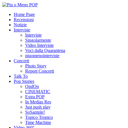
Home Page
Recensioni
Notizie
Interviste
Interviste
Singolarmente
Video Interviste
Voci dalla Quarantena
piuomenointerviste
Concerti
Photo Story
Report Concerti
Talk To
Pop Stories
QpdOn
CINEMATIC
Extra POP
In Medias Res
Just push play
SoSample!
Topico Tropico
Time Machine
Video 360°