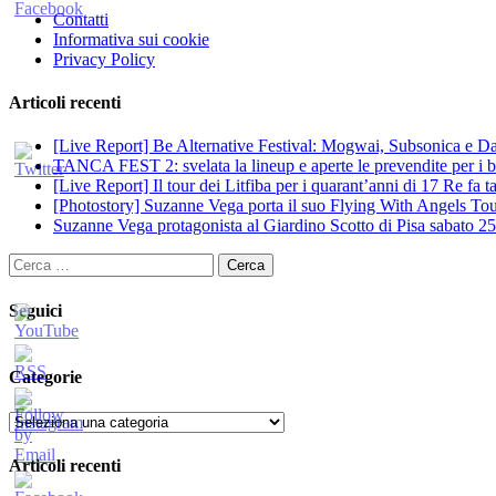
Contatti
Informativa sui cookie
Privacy Policy
Articoli recenti
[Live Report] Be Alternative Festival: Mogwai, Subsonica e Dan
TANCA FEST 2: svelata la lineup e aperte le prevendite per i big
[Live Report] Il tour dei Litfiba per i quarant’anni di 17 Re fa
[Photostory] Suzanne Vega porta il suo Flying With Angels Tour
Suzanne Vega protagonista al Giardino Scotto di Pisa sabato 25
Ricerca
per:
Seguici
Categorie
Categorie
Articoli recenti