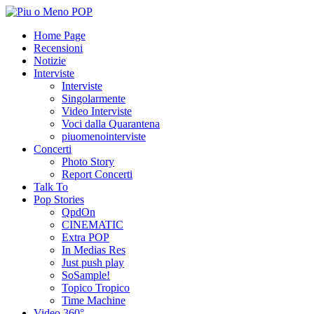
Home Page
Recensioni
Notizie
Interviste
Interviste
Singolarmente
Video Interviste
Voci dalla Quarantena
piuomenointerviste
Concerti
Photo Story
Report Concerti
Talk To
Pop Stories
QpdOn
CINEMATIC
Extra POP
In Medias Res
Just push play
SoSample!
Topico Tropico
Time Machine
Video 360°