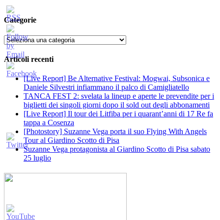
Categorie
Categorie
Articoli recenti
[Live Report] Be Alternative Festival: Mogwai, Subsonica e
Daniele Silvestri infiammano il palco di Camigliatello
TANCA FEST 2: svelata la lineup e aperte le prevendite per i
biglietti dei singoli giorni dopo il sold out degli abbonamenti
[Live Report] Il tour dei Litfiba per i quarant’anni di 17 Re fa
tappa a Cosenza
[Photostory] Suzanne Vega porta il suo Flying With Angels
Tour al Giardino Scotto di Pisa
Suzanne Vega protagonista al Giardino Scotto di Pisa sabato
25 luglio