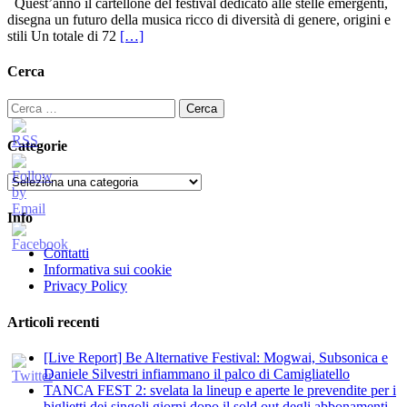
Quest’anno il cartellone del festival dedicato alle stelle emergenti,
disegna un futuro della musica ricco di diversità di genere, origini e
stili Un totale di 72
[…]
Cerca
Ricerca
per:
Categorie
Categorie
Info
Contatti
Informativa sui cookie
Privacy Policy
Articoli recenti
[Live Report] Be Alternative Festival: Mogwai, Subsonica e
Daniele Silvestri infiammano il palco di Camigliatello
TANCA FEST 2: svelata la lineup e aperte le prevendite per i
biglietti dei singoli giorni dopo il sold out degli abbonamenti