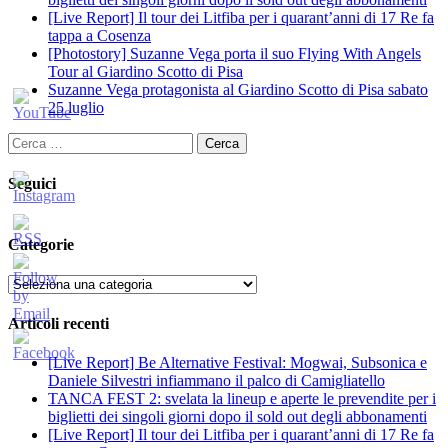
[Live Report] Il tour dei Litfiba per i quarant’anni di 17 Re fa
tappa a Cosenza
[Photostory] Suzanne Vega porta il suo Flying With Angels
Tour al Giardino Scotto di Pisa
Suzanne Vega protagonista al Giardino Scotto di Pisa sabato
25 luglio
Ricerca
per:
Seguici
Categorie
Categorie
Articoli recenti
[Live Report] Be Alternative Festival: Mogwai, Subsonica e
Daniele Silvestri infiammano il palco di Camigliatello
TANCA FEST 2: svelata la lineup e aperte le prevendite per i
biglietti dei singoli giorni dopo il sold out degli abbonamenti
[Live Report] Il tour dei Litfiba per i quarant’anni di 17 Re fa