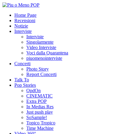
Home Page
Recensioni
Notizie
Interviste
Interviste
Singolarmente
Video Interviste
Voci dalla Quarantena
piuomenointerviste
Concerti
Photo Story
Report Concerti
Talk To
Pop Stories
QpdOn
CINEMATIC
Extra POP
In Medias Res
Just push play
SoSample!
Topico Tropico
Time Machine
Video 360°