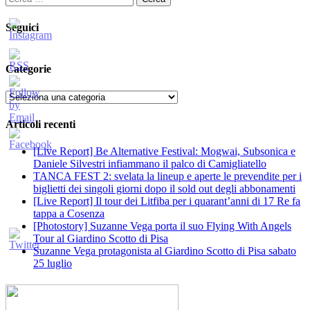
per:
Seguici
Categorie
Categorie
Articoli recenti
[Live Report] Be Alternative Festival: Mogwai, Subsonica e
Daniele Silvestri infiammano il palco di Camigliatello
TANCA FEST 2: svelata la lineup e aperte le prevendite per i
biglietti dei singoli giorni dopo il sold out degli abbonamenti
[Live Report] Il tour dei Litfiba per i quarant’anni di 17 Re fa
tappa a Cosenza
[Photostory] Suzanne Vega porta il suo Flying With Angels
Tour al Giardino Scotto di Pisa
Suzanne Vega protagonista al Giardino Scotto di Pisa sabato
25 luglio