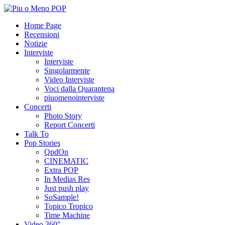
Home Page
Recensioni
Notizie
Interviste
Interviste
Singolarmente
Video Interviste
Voci dalla Quarantena
piuomenointerviste
Concerti
Photo Story
Report Concerti
Talk To
Pop Stories
QpdOn
CINEMATIC
Extra POP
In Medias Res
Just push play
SoSample!
Topico Tropico
Time Machine
Video 360°