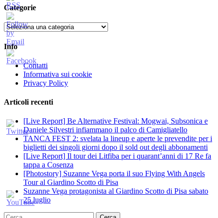
Categorie
Categorie
Info
Contatti
Informativa sui cookie
Privacy Policy
Articoli recenti
[Live Report] Be Alternative Festival: Mogwai, Subsonica e
Daniele Silvestri infiammano il palco di Camigliatello
TANCA FEST 2: svelata la lineup e aperte le prevendite per i
biglietti dei singoli giorni dopo il sold out degli abbonamenti
[Live Report] Il tour dei Litfiba per i quarant’anni di 17 Re fa
tappa a Cosenza
[Photostory] Suzanne Vega porta il suo Flying With Angels
Tour al Giardino Scotto di Pisa
Suzanne Vega protagonista al Giardino Scotto di Pisa sabato
25 luglio
Ricerca