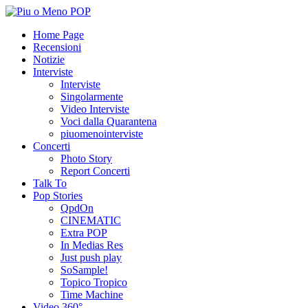
Home Page
Recensioni
Notizie
Interviste
Interviste
Singolarmente
Video Interviste
Voci dalla Quarantena
piuomenointerviste
Concerti
Photo Story
Report Concerti
Talk To
Pop Stories
QpdOn
CINEMATIC
Extra POP
In Medias Res
Just push play
SoSample!
Topico Tropico
Time Machine
Video 360°