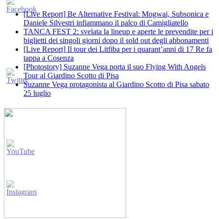
[Live Report] Be Alternative Festival: Mogwai, Subsonica e
Daniele Silvestri infiammano il palco di Camigliatello
TANCA FEST 2: svelata la lineup e aperte le prevendite per i
biglietti dei singoli giorni dopo il sold out degli abbonamenti
[Live Report] Il tour dei Litfiba per i quarant’anni di 17 Re fa
tappa a Cosenza
[Photostory] Suzanne Vega porta il suo Flying With Angels
Tour al Giardino Scotto di Pisa
Suzanne Vega protagonista al Giardino Scotto di Pisa sabato
25 luglio