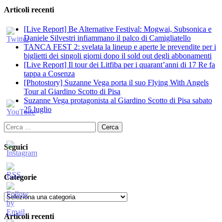
Articoli recenti
[Live Report] Be Alternative Festival: Mogwai, Subsonica e
Daniele Silvestri infiammano il palco di Camigliatello
TANCA FEST 2: svelata la lineup e aperte le prevendite per i
biglietti dei singoli giorni dopo il sold out degli abbonamenti
[Live Report] Il tour dei Litfiba per i quarant’anni di 17 Re fa
tappa a Cosenza
[Photostory] Suzanne Vega porta il suo Flying With Angels
Tour al Giardino Scotto di Pisa
Suzanne Vega protagonista al Giardino Scotto di Pisa sabato
25 luglio
Ricerca
per:
Seguici
Categorie
Categorie
Articoli recenti