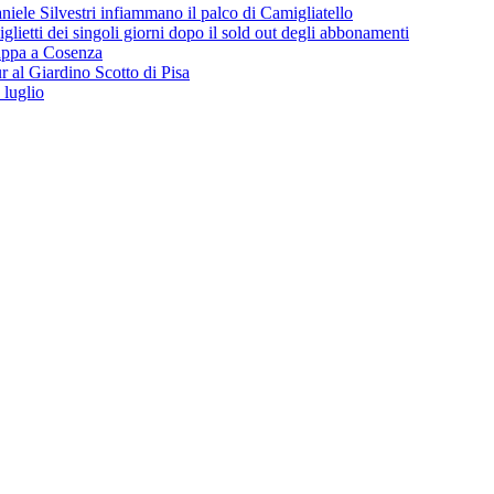
iele Silvestri infiammano il palco di Camigliatello
lietti dei singoli giorni dopo il sold out degli abbonamenti
 tappa a Cosenza
 al Giardino Scotto di Pisa
 luglio