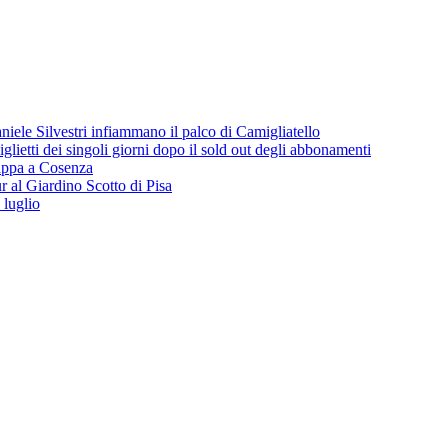
iele Silvestri infiammano il palco di Camigliatello
lietti dei singoli giorni dopo il sold out degli abbonamenti
 tappa a Cosenza
 al Giardino Scotto di Pisa
 luglio