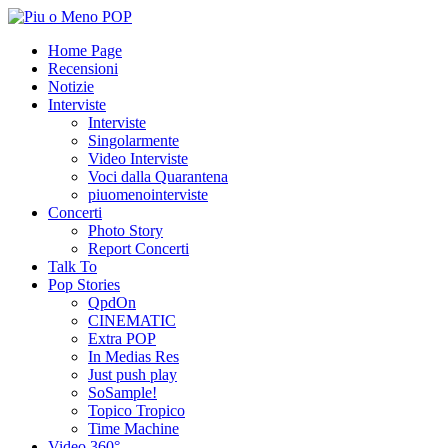
Home Page
Recensioni
Notizie
Interviste
Interviste
Singolarmente
Video Interviste
Voci dalla Quarantena
piuomenointerviste
Concerti
Photo Story
Report Concerti
Talk To
Pop Stories
QpdOn
CINEMATIC
Extra POP
In Medias Res
Just push play
SoSample!
Topico Tropico
Time Machine
Video 360°