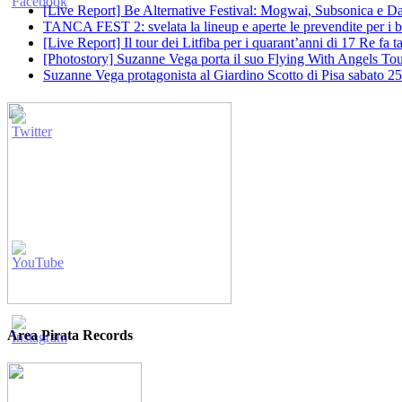
[Live Report] Be Alternative Festival: Mogwai, Subsonica e Dan
TANCA FEST 2: svelata la lineup e aperte le prevendite per i big
[Live Report] Il tour dei Litfiba per i quarant’anni di 17 Re fa
[Photostory] Suzanne Vega porta il suo Flying With Angels Tour
Suzanne Vega protagonista al Giardino Scotto di Pisa sabato 25
Area Pirata Records