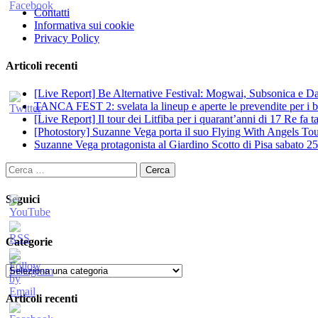
Contatti
Informativa sui cookie
Privacy Policy
Articoli recenti
[Live Report] Be Alternative Festival: Mogwai, Subsonica e Dan
TANCA FEST 2: svelata la lineup e aperte le prevendite per i big
[Live Report] Il tour dei Litfiba per i quarant’anni di 17 Re fa
[Photostory] Suzanne Vega porta il suo Flying With Angels Tour
Suzanne Vega protagonista al Giardino Scotto di Pisa sabato 25
Ricerca
per:
Seguici
Categorie
Categorie
Articoli recenti