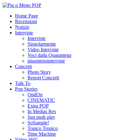
Home Page
Recensioni
Notizie
Interviste
Interviste
Singolarmente
Video Interviste
Voci dalla Quarantena
piuomenointerviste
Concerti
Photo Story
Report Concerti
Talk To
Pop Stories
QpdOn
CINEMATIC
Extra POP
In Medias Res
Just push play
SoSample!
Topico Tropico
Time Machine
Video 360°