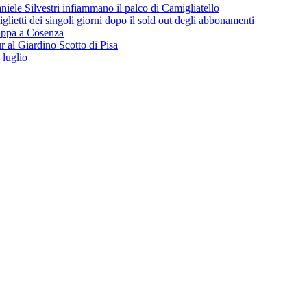
iele Silvestri infiammano il palco di Camigliatello
lietti dei singoli giorni dopo il sold out degli abbonamenti
 tappa a Cosenza
 al Giardino Scotto di Pisa
 luglio