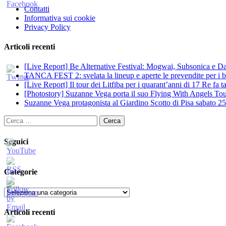
Contatti
Informativa sui cookie
Privacy Policy
Articoli recenti
[Live Report] Be Alternative Festival: Mogwai, Subsonica e Dan
TANCA FEST 2: svelata la lineup e aperte le prevendite per i big
[Live Report] Il tour dei Litfiba per i quarant’anni di 17 Re fa
[Photostory] Suzanne Vega porta il suo Flying With Angels Tour
Suzanne Vega protagonista al Giardino Scotto di Pisa sabato 25
Ricerca
per:
Seguici
Categorie
Categorie
Articoli recenti