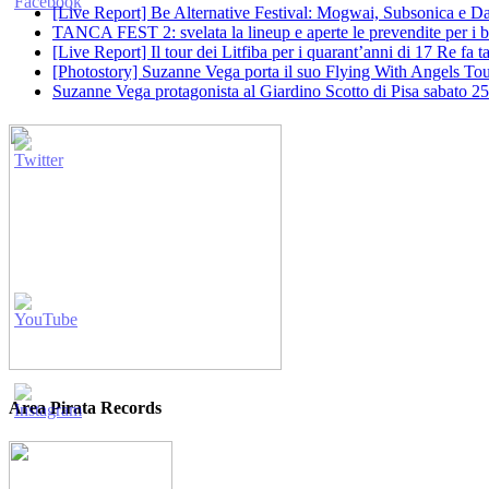
[Live Report] Be Alternative Festival: Mogwai, Subsonica e Dan
TANCA FEST 2: svelata la lineup e aperte le prevendite per i big
[Live Report] Il tour dei Litfiba per i quarant’anni di 17 Re fa
[Photostory] Suzanne Vega porta il suo Flying With Angels Tour
Suzanne Vega protagonista al Giardino Scotto di Pisa sabato 25
Area Pirata Records