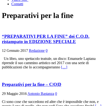
Contatti
Preparativi per la fine
“PREPARATIVI PER LA FINE” dei C.O.D.
ristampato in EDIZIONE SPECIALE
12 Gennaio 2017
Redazione
0
Un libro, uno spettacolo teatrale, un disco: Emanuele Lapiana
riprende il suo cammino artistico nel 2017 con una serie di
pubblicazioni che lo accompagneranno
[…]
Preparativi per la fine – C|O|D
29 Maggio 2016
Antonio Bastanza
0
Ci sono cose che succedono ed altre che è impossibile che non, e
questa è una di quelle, che non vedi l’ora che accadano finché
[…]