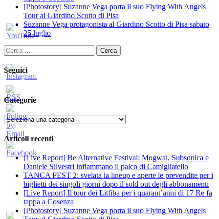
[Photostory] Suzanne Vega porta il suo Flying With Angels
Tour al Giardino Scotto di Pisa
Suzanne Vega protagonista al Giardino Scotto di Pisa sabato
25 luglio
Ricerca
per:
Seguici
Categorie
Categorie
Articoli recenti
[Live Report] Be Alternative Festival: Mogwai, Subsonica e
Daniele Silvestri infiammano il palco di Camigliatello
TANCA FEST 2: svelata la lineup e aperte le prevendite per i
biglietti dei singoli giorni dopo il sold out degli abbonamenti
[Live Report] Il tour dei Litfiba per i quarant’anni di 17 Re fa
tappa a Cosenza
[Photostory] Suzanne Vega porta il suo Flying With Angels