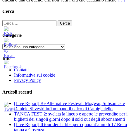
Cerca
Ricerca
per:
Categorie
Categorie
Info
Contatti
Informativa sui cookie
Privacy Policy
Articoli recenti
[Live Report] Be Alternative Festival: Mogwai, Subsonica e
Daniele Silvestri infiammano il palco di Camigliatello
TANCA FEST 2: svelata la lineup e aperte le prevendite per i
biglietti dei singoli giorni dopo il sold out degli abbonamenti
[Live Report] Il tour dei Litfiba per i quarant’anni di 17 Re fa
tappa a Cosenza