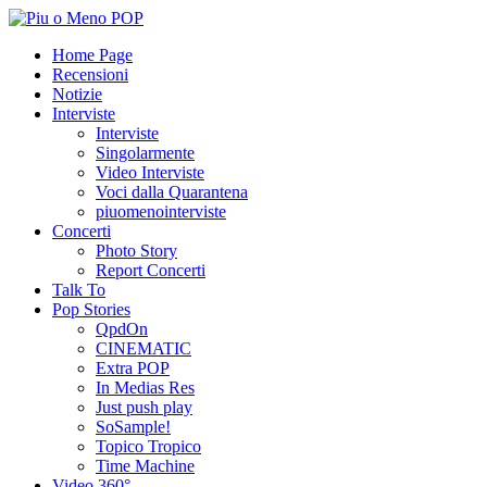
Home Page
Recensioni
Notizie
Interviste
Interviste
Singolarmente
Video Interviste
Voci dalla Quarantena
piuomenointerviste
Concerti
Photo Story
Report Concerti
Talk To
Pop Stories
QpdOn
CINEMATIC
Extra POP
In Medias Res
Just push play
SoSample!
Topico Tropico
Time Machine
Video 360°