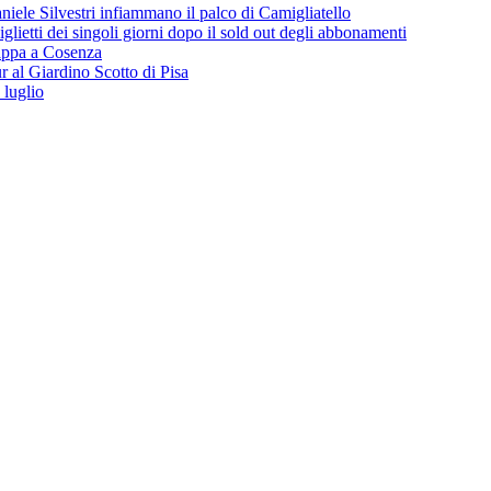
iele Silvestri infiammano il palco di Camigliatello
lietti dei singoli giorni dopo il sold out degli abbonamenti
 tappa a Cosenza
 al Giardino Scotto di Pisa
 luglio