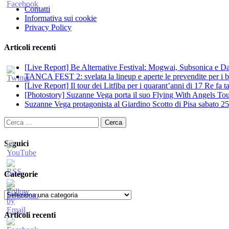
Contatti
Informativa sui cookie
Privacy Policy
Articoli recenti
[Live Report] Be Alternative Festival: Mogwai, Subsonica e Dan
TANCA FEST 2: svelata la lineup e aperte le prevendite per i big
[Live Report] Il tour dei Litfiba per i quarant’anni di 17 Re fa
[Photostory] Suzanne Vega porta il suo Flying With Angels Tour
Suzanne Vega protagonista al Giardino Scotto di Pisa sabato 25
Ricerca
per:
Seguici
Categorie
Categorie
Articoli recenti