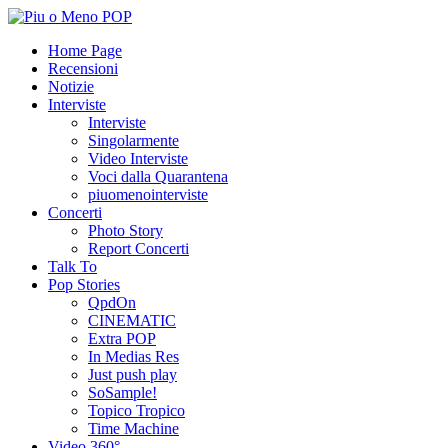
Home Page
Recensioni
Notizie
Interviste
Interviste
Singolarmente
Video Interviste
Voci dalla Quarantena
piuomenointerviste
Concerti
Photo Story
Report Concerti
Talk To
Pop Stories
QpdOn
CINEMATIC
Extra POP
In Medias Res
Just push play
SoSample!
Topico Tropico
Time Machine
Video 360°