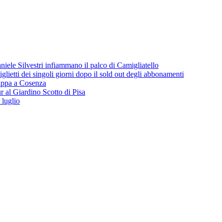
iele Silvestri infiammano il palco di Camigliatello
lietti dei singoli giorni dopo il sold out degli abbonamenti
 tappa a Cosenza
 al Giardino Scotto di Pisa
 luglio