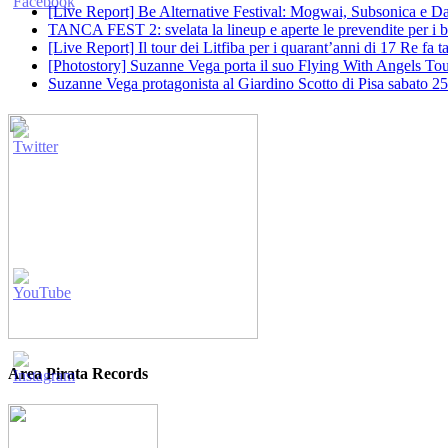
[Live Report] Be Alternative Festival: Mogwai, Subsonica e Dan
TANCA FEST 2: svelata la lineup e aperte le prevendite per i big
[Live Report] Il tour dei Litfiba per i quarant’anni di 17 Re fa
[Photostory] Suzanne Vega porta il suo Flying With Angels Tour
Suzanne Vega protagonista al Giardino Scotto di Pisa sabato 25
Area Pirata Records