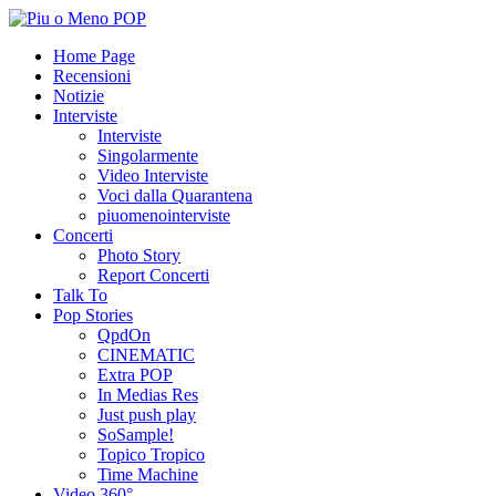
Home Page
Recensioni
Notizie
Interviste
Interviste
Singolarmente
Video Interviste
Voci dalla Quarantena
piuomenointerviste
Concerti
Photo Story
Report Concerti
Talk To
Pop Stories
QpdOn
CINEMATIC
Extra POP
In Medias Res
Just push play
SoSample!
Topico Tropico
Time Machine
Video 360°