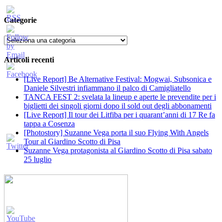
Categorie
Categorie
Articoli recenti
[Live Report] Be Alternative Festival: Mogwai, Subsonica e
Daniele Silvestri infiammano il palco di Camigliatello
TANCA FEST 2: svelata la lineup e aperte le prevendite per i
biglietti dei singoli giorni dopo il sold out degli abbonamenti
[Live Report] Il tour dei Litfiba per i quarant’anni di 17 Re fa
tappa a Cosenza
[Photostory] Suzanne Vega porta il suo Flying With Angels
Tour al Giardino Scotto di Pisa
Suzanne Vega protagonista al Giardino Scotto di Pisa sabato
25 luglio