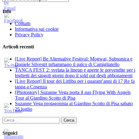
Info
Contatti
Informativa sui cookie
Privacy Policy
Articoli recenti
[Live Report] Be Alternative Festival: Mogwai, Subsonica e
Daniele Silvestri infiammano il palco di Camigliatello
TANCA FEST 2: svelata la lineup e aperte le prevendite per i
biglietti dei singoli giorni dopo il sold out degli abbonamenti
[Live Report] Il tour dei Litfiba per i quarant’anni di 17 Re fa
tappa a Cosenza
[Photostory] Suzanne Vega porta il suo Flying With Angels
Tour al Giardino Scotto di Pisa
Suzanne Vega protagonista al Giardino Scotto di Pisa sabato
25 luglio
Ricerca
per:
Seguici