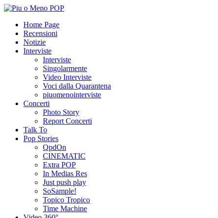
Home Page
Recensioni
Notizie
Interviste
Interviste
Singolarmente
Video Interviste
Voci dalla Quarantena
piuomenointerviste
Concerti
Photo Story
Report Concerti
Talk To
Pop Stories
QpdOn
CINEMATIC
Extra POP
In Medias Res
Just push play
SoSample!
Topico Tropico
Time Machine
Video 360°