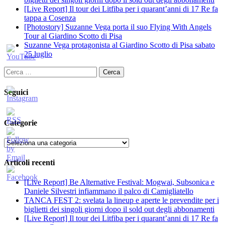
[Live Report] Il tour dei Litfiba per i quarant’anni di 17 Re fa
tappa a Cosenza
[Photostory] Suzanne Vega porta il suo Flying With Angels
Tour al Giardino Scotto di Pisa
Suzanne Vega protagonista al Giardino Scotto di Pisa sabato
25 luglio
Ricerca
per:
Seguici
Categorie
Categorie
Articoli recenti
[Live Report] Be Alternative Festival: Mogwai, Subsonica e
Daniele Silvestri infiammano il palco di Camigliatello
TANCA FEST 2: svelata la lineup e aperte le prevendite per i
biglietti dei singoli giorni dopo il sold out degli abbonamenti
[Live Report] Il tour dei Litfiba per i quarant’anni di 17 Re fa