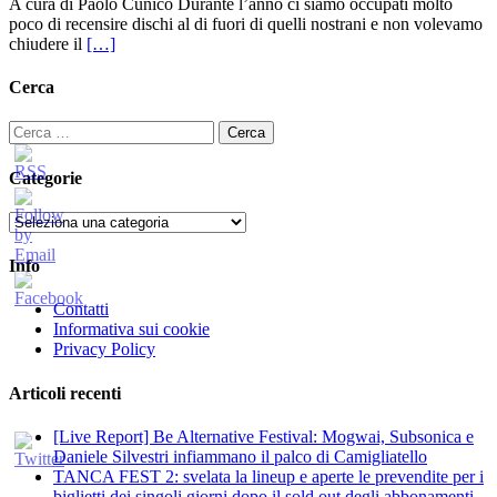
A cura di Paolo Cunico Durante l’anno ci siamo occupati molto
poco di recensire dischi al di fuori di quelli nostrani e non volevamo
chiudere il
[…]
Cerca
Ricerca
per:
Categorie
Categorie
Info
Contatti
Informativa sui cookie
Privacy Policy
Articoli recenti
[Live Report] Be Alternative Festival: Mogwai, Subsonica e
Daniele Silvestri infiammano il palco di Camigliatello
TANCA FEST 2: svelata la lineup e aperte le prevendite per i
biglietti dei singoli giorni dopo il sold out degli abbonamenti