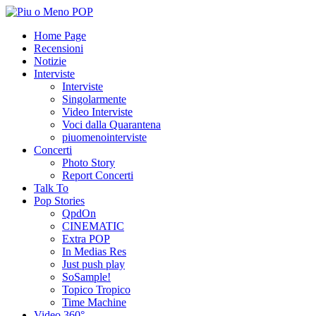
Home Page
Recensioni
Notizie
Interviste
Interviste
Singolarmente
Video Interviste
Voci dalla Quarantena
piuomenointerviste
Concerti
Photo Story
Report Concerti
Talk To
Pop Stories
QpdOn
CINEMATIC
Extra POP
In Medias Res
Just push play
SoSample!
Topico Tropico
Time Machine
Video 360°