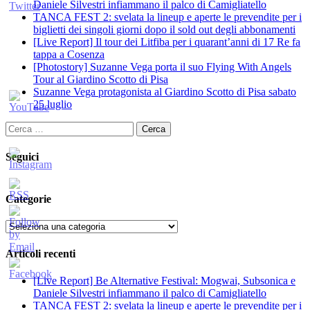
Daniele Silvestri infiammano il palco di Camigliatello
TANCA FEST 2: svelata la lineup e aperte le prevendite per i
biglietti dei singoli giorni dopo il sold out degli abbonamenti
[Live Report] Il tour dei Litfiba per i quarant’anni di 17 Re fa
tappa a Cosenza
[Photostory] Suzanne Vega porta il suo Flying With Angels
Tour al Giardino Scotto di Pisa
Suzanne Vega protagonista al Giardino Scotto di Pisa sabato
25 luglio
Ricerca
per:
Seguici
Categorie
Categorie
Articoli recenti
[Live Report] Be Alternative Festival: Mogwai, Subsonica e
Daniele Silvestri infiammano il palco di Camigliatello
TANCA FEST 2: svelata la lineup e aperte le prevendite per i