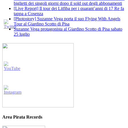
biglietti dei singoli giorni dopo il sold out degli abbonamenti
[Live Report] Il tour dei Litfiba per i quarant’anni di 17 Re fa
tappa a Cosenza
[Photostory] Suzanne Vega porta il suo Flying With Angels
Tour al Giardino Scotto di Pisa
Suzanne Vega protagonista al Giardino Scotto di Pisa sabato
25 luglio
Area Pirata Records