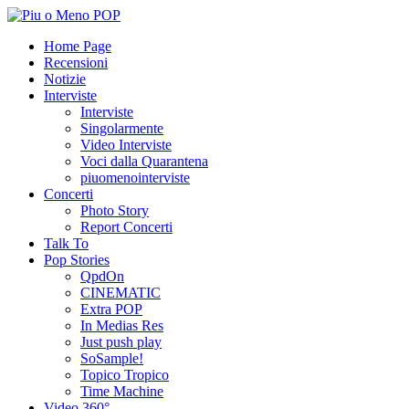
Home Page
Recensioni
Notizie
Interviste
Interviste
Singolarmente
Video Interviste
Voci dalla Quarantena
piuomenointerviste
Concerti
Photo Story
Report Concerti
Talk To
Pop Stories
QpdOn
CINEMATIC
Extra POP
In Medias Res
Just push play
SoSample!
Topico Tropico
Time Machine
Video 360°