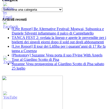
Categorie
Articoli recenti
[Live Report] Be Alternative Festival: Mogwai, Subsonica e
Daniele Silvestri infiammano il palco di Camigliatello
TANCA FEST 2: svelata la lineup e aperte le prevendite per i
biglietti dei singoli giorni dopo il sold out degli abbonamenti
[Live Report] Il tour dei Litfiba per i quarant’anni di 17 Re fa
tappa a Cosenza
[Photostory] Suzanne Vega porta il suo Flying With Angels
Tour al Giardino Scotto di Pisa
Suzanne Vega protagonista al Giardino Scotto di Pisa sabato
25 luglio