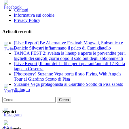
Contatti
Informativa sui cookie
Privacy Policy
Articoli recenti
[Live Report] Be Alternative Festival: Mogwai, Subsonica e
Daniele Silvestri infiammano il palco di Camigliatello
TANCA FEST 2: svelata la lineup e aperte le prevendite per i
biglietti dei singoli giorni dopo il sold out degli abbonamenti
[Live Report] Il tour dei Litfiba per i quarant’anni di 17 Re fa
tappa a Cosenza
[Photostory] Suzanne Vega porta il suo Flying With Angels
Tour al Giardino Scotto di Pisa
Suzanne Vega protagonista al Giardino Scotto di Pisa sabato
25 luglio
Ricerca
per:
Seguici
Categorie