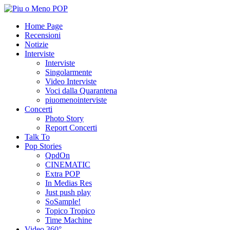
Home Page
Recensioni
Notizie
Interviste
Interviste
Singolarmente
Video Interviste
Voci dalla Quarantena
piuomenointerviste
Concerti
Photo Story
Report Concerti
Talk To
Pop Stories
QpdOn
CINEMATIC
Extra POP
In Medias Res
Just push play
SoSample!
Topico Tropico
Time Machine
Video 360°