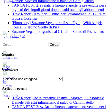
Daniele Silvestri infiammano il palco di Camigliatello
TANCA FEST 2: svelata la lineup e aperte le prevendite per i
biglietti dei singoli giorni dopo il sold out degli abbonamenti
[Live Report] Il tour dei Litfiba per i quarant’anni di 17 Re fa
tappa a Cosenza
[Photostory] Suzanne Vega porta il suo Flying With Angels
Tour al Giardino Scotto di Pisa
Suzanne Vega protagonista al Giardino Scotto di Pisa sabato
25 luglio
Ricerca
per:
Seguici
Categorie
Categorie
Articoli recenti
[Live Report] Be Alternative Festival: Mogwai, Subsonica e
Daniele Silvestri infiammano il palco di Camigliatello
TANCA FEST 2: svelata la lineup e aperte le prevendite per i