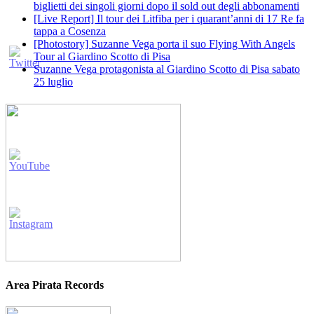
biglietti dei singoli giorni dopo il sold out degli abbonamenti
[Live Report] Il tour dei Litfiba per i quarant’anni di 17 Re fa
tappa a Cosenza
[Photostory] Suzanne Vega porta il suo Flying With Angels
Tour al Giardino Scotto di Pisa
Suzanne Vega protagonista al Giardino Scotto di Pisa sabato
25 luglio
Area Pirata Records