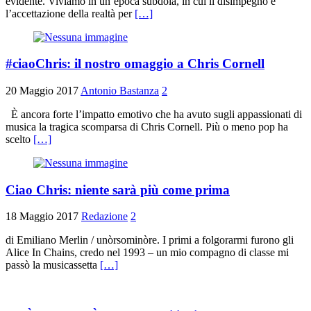
evidente. Viviamo in un’epoca subdola, in cui il disimpegno e
l’accettazione della realtà per
[…]
#ciaoChris: il nostro omaggio a Chris Cornell
20 Maggio 2017
Antonio Bastanza
2
È ancora forte l’impatto emotivo che ha avuto sugli appassionati di
musica la tragica scomparsa di Chris Cornell. Più o meno pop ha
scelto
[…]
Ciao Chris: niente sarà più come prima
18 Maggio 2017
Redazione
2
di Emiliano Merlin / unòrsominòre. I primi a folgorarmi furono gli
Alice In Chains, credo nel 1993 – un mio compagno di classe mi
passò la musicassetta
[…]