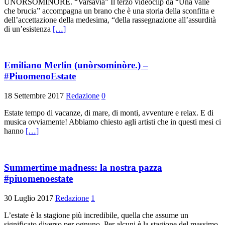
UNÒRSOMINÒRE. “Varsavia” Il terzo videoclip da “Una valle
che brucia” accompagna un brano che è una storia della sconfitta e
dell’accettazione della medesima, “della rassegnazione all’assurdità
di un’esistenza
[…]
Emiliano Merlin (unòrsominòre.) –
#PiuomenoEstate
18 Settembre 2017
Redazione
0
Estate tempo di vacanze, di mare, di monti, avventure e relax. E di
musica ovviamente! Abbiamo chiesto agli artisti che in questi mesi ci
hanno
[…]
Summertime madness: la nostra pazza
#piuomenoestate
30 Luglio 2017
Redazione
1
L’estate è la stagione più incredibile, quella che assume un
significato diverso per ognuno. Per alcuni è la stagione del massimo