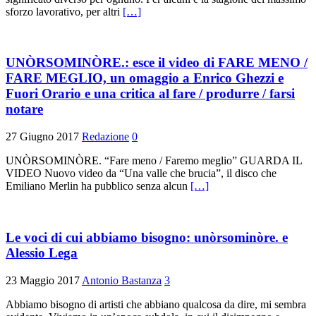
sforzo lavorativo, per altri
[…]
UNÒRSOMINÒRE.: esce il video di FARE MENO /
FARE MEGLIO, un omaggio a Enrico Ghezzi e
Fuori Orario e una critica al fare / produrre / farsi
notare
27 Giugno 2017
Redazione
0
UNÒRSOMINÒRE. “Fare meno / Faremo meglio” GUARDA IL
VIDEO Nuovo video da “Una valle che brucia”, il disco che
Emiliano Merlin ha pubblico senza alcun
[…]
Le voci di cui abbiamo bisogno: unòrsominòre. e
Alessio Lega
23 Maggio 2017
Antonio Bastanza
3
Abbiamo bisogno di artisti che abbiano qualcosa da dire, mi sembra