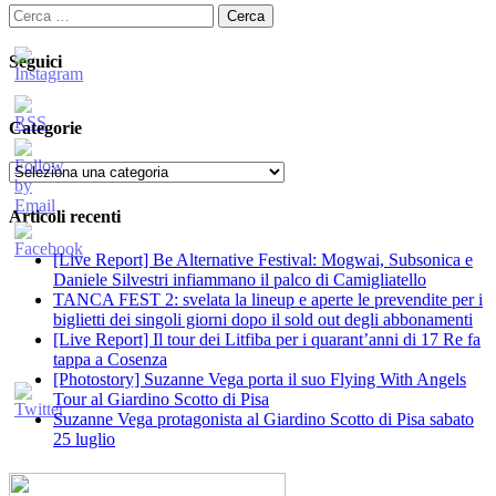
Ricerca
per:
Seguici
Categorie
Categorie
Articoli recenti
[Live Report] Be Alternative Festival: Mogwai, Subsonica e
Daniele Silvestri infiammano il palco di Camigliatello
TANCA FEST 2: svelata la lineup e aperte le prevendite per i
biglietti dei singoli giorni dopo il sold out degli abbonamenti
[Live Report] Il tour dei Litfiba per i quarant’anni di 17 Re fa
tappa a Cosenza
[Photostory] Suzanne Vega porta il suo Flying With Angels
Tour al Giardino Scotto di Pisa
Suzanne Vega protagonista al Giardino Scotto di Pisa sabato
25 luglio