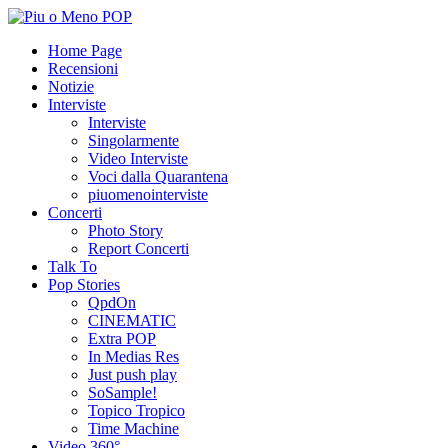
Home Page
Recensioni
Notizie
Interviste
Interviste
Singolarmente
Video Interviste
Voci dalla Quarantena
piuomenointerviste
Concerti
Photo Story
Report Concerti
Talk To
Pop Stories
QpdOn
CINEMATIC
Extra POP
In Medias Res
Just push play
SoSample!
Topico Tropico
Time Machine
Video 360°