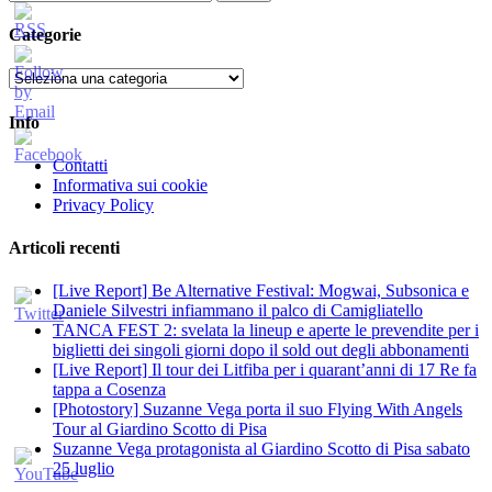
per:
Categorie
Categorie
Info
Contatti
Informativa sui cookie
Privacy Policy
Articoli recenti
[Live Report] Be Alternative Festival: Mogwai, Subsonica e
Daniele Silvestri infiammano il palco di Camigliatello
TANCA FEST 2: svelata la lineup e aperte le prevendite per i
biglietti dei singoli giorni dopo il sold out degli abbonamenti
[Live Report] Il tour dei Litfiba per i quarant’anni di 17 Re fa
tappa a Cosenza
[Photostory] Suzanne Vega porta il suo Flying With Angels
Tour al Giardino Scotto di Pisa
Suzanne Vega protagonista al Giardino Scotto di Pisa sabato
25 luglio