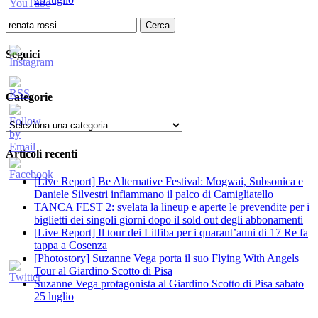
Ricerca
per:
Seguici
Categorie
Categorie
Articoli recenti
[Live Report] Be Alternative Festival: Mogwai, Subsonica e
Daniele Silvestri infiammano il palco di Camigliatello
TANCA FEST 2: svelata la lineup e aperte le prevendite per i
biglietti dei singoli giorni dopo il sold out degli abbonamenti
[Live Report] Il tour dei Litfiba per i quarant’anni di 17 Re fa
tappa a Cosenza
[Photostory] Suzanne Vega porta il suo Flying With Angels
Tour al Giardino Scotto di Pisa
Suzanne Vega protagonista al Giardino Scotto di Pisa sabato
25 luglio