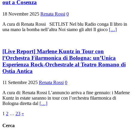
out a Cosenza
18 Novembre 2025
Renata Rossi
0
A cura di Renata Rossi SETLIST Nel blu Radio conga Il libro in
una mano la bomba nell’altra Noi siamo gli altri Il gioco
[…]
[Live Report] Marlene Kuntz in Tour con
l’Orchestra Filarmonica di Bologna: un’Unica
Esperienza Rock-Orchestrale al Teatro Romano di
Ostia Antica
11 Settembre 2025
Renata Rossi
0
A cura di: Renata Rossi L’annuncio arriva a fine gennaio: i Marlene
Kuntz in estate saranno in tour con l’orchestra filarmonica di
Bologna diretta dal
[…]
Paginazione
1
2
…
23
»
degli
Cerca
articoli