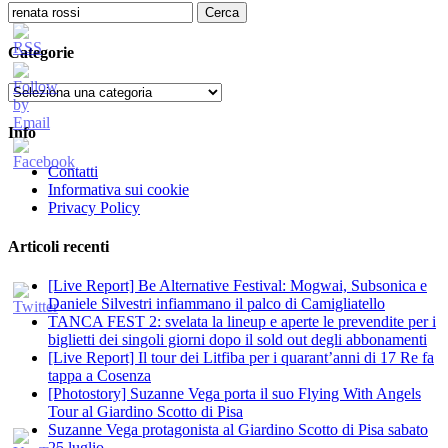
Ricerca
per:
Categorie
Categorie
Info
Contatti
Informativa sui cookie
Privacy Policy
Articoli recenti
[Live Report] Be Alternative Festival: Mogwai, Subsonica e
Daniele Silvestri infiammano il palco di Camigliatello
TANCA FEST 2: svelata la lineup e aperte le prevendite per i
biglietti dei singoli giorni dopo il sold out degli abbonamenti
[Live Report] Il tour dei Litfiba per i quarant’anni di 17 Re fa
tappa a Cosenza
[Photostory] Suzanne Vega porta il suo Flying With Angels
Tour al Giardino Scotto di Pisa
Suzanne Vega protagonista al Giardino Scotto di Pisa sabato
25 luglio