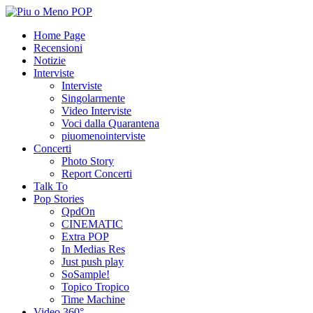
Home Page
Recensioni
Notizie
Interviste
Interviste
Singolarmente
Video Interviste
Voci dalla Quarantena
piuomenointerviste
Concerti
Photo Story
Report Concerti
Talk To
Pop Stories
QpdOn
CINEMATIC
Extra POP
In Medias Res
Just push play
SoSample!
Topico Tropico
Time Machine
Video 360°