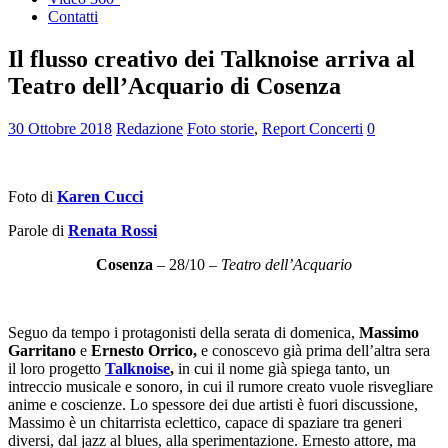
Contatti
Il flusso creativo dei Talknoise arriva al
Teatro dell’Acquario di Cosenza
30 Ottobre 2018
Redazione
Foto storie
,
Report Concerti
0
Foto di
Karen Cucci
Parole di
Renata Rossi
Cosenza
– 28/10 –
Teatro dell’Acquario
Seguo da tempo i protagonisti della serata di domenica,
Massimo
Garritano
e
Ernesto Orrico,
e conoscevo già prima dell’altra sera
il loro progetto
Talknoise
,
in cui il nome già spiega tanto, un
intreccio musicale e sonoro, in cui il rumore creato vuole risvegliare
anime e coscienze. Lo spessore dei due artisti è fuori discussione,
Massimo è un chitarrista eclettico, capace di spaziare tra generi
diversi, dal jazz al blues, alla sperimentazione. Ernesto attore, ma