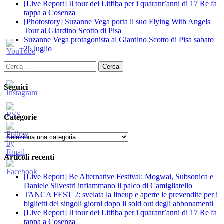
[Live Report] Il tour dei Litfiba per i quarant’anni di 17 Re fa
tappa a Cosenza
[Photostory] Suzanne Vega porta il suo Flying With Angels
Tour al Giardino Scotto di Pisa
Suzanne Vega protagonista al Giardino Scotto di Pisa sabato
25 luglio
Ricerca
per:
Seguici
Categorie
Categorie
Articoli recenti
[Live Report] Be Alternative Festival: Mogwai, Subsonica e
Daniele Silvestri infiammano il palco di Camigliatello
TANCA FEST 2: svelata la lineup e aperte le prevendite per i
biglietti dei singoli giorni dopo il sold out degli abbonamenti
[Live Report] Il tour dei Litfiba per i quarant’anni di 17 Re fa
tappa a Cosenza