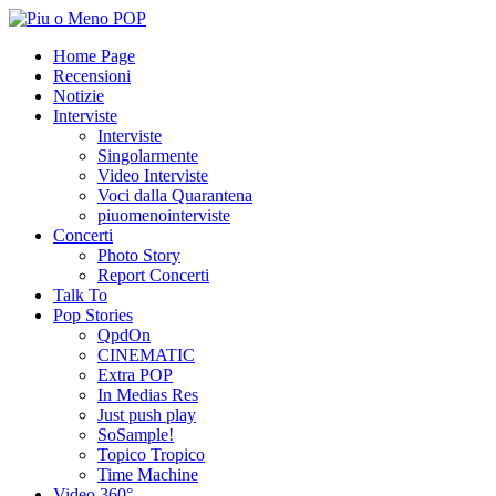
Home Page
Recensioni
Notizie
Interviste
Interviste
Singolarmente
Video Interviste
Voci dalla Quarantena
piuomenointerviste
Concerti
Photo Story
Report Concerti
Talk To
Pop Stories
QpdOn
CINEMATIC
Extra POP
In Medias Res
Just push play
SoSample!
Topico Tropico
Time Machine
Video 360°