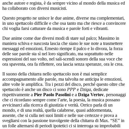
anche autore e regista, è da sempre vicino al mondo della musica ed
ha collaborato con diversi musicisti.
Questo progetto ne unisce le due anime, diverse ma complementari,
in uno spettacolo difficile e che osa tanto ma che riesce a convincere
chi voglia farsi catturare da musica e parole forti e vibranti.
Due anime come due diversi modi di stare sul palco; Massimo in
maniera schiva e nascosta lascia che siano le sue note a trasmettere
messaggi ed emozioni, Ernesto riempe il palco e lo divora, la forza
delle sue parole sta sì nel loro significato, ma soprattutto nelle
espressioni del suo volto, nel sali-scendi sonoro della sua voce che
ora spaventa, ora fa riflettere, ora lascia senza speranze, ora le crea.
Il suono della chitarra nello spettacolo non è mai semplice
accompagnamento alle parole, ma talvolta ne anticipa le emozioni,
altre volte le amplifica. Tra i pezzi del disco, perché questo oltre che
spettacolo è anche un disco ci sono
PPP
e
Dziga
, dedicate
rispettivamente a
Pier Paolo Pasolini
e a
Dziga Vertov
, personaggi
che ci ricordano sempre come l’arte, la poesia, la musica possano
avvicinarci alla ricerca di giustizia e verità. Orrico parla di un
mondo, e di una realtà, quella calabrese, quasi addormentata,
assente, che si culla nei suoi limiti e nelle sue certezze e prova a
svegliarsi con la passione travolgente della chitarra di Max. “SE” in
un folle alternarsi di periodi ipotetici ci si interroga su improbabili