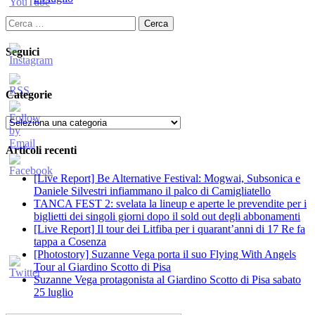
Ricerca
per:
Seguici
Categorie
Categorie
Articoli recenti
[Live Report] Be Alternative Festival: Mogwai, Subsonica e
Daniele Silvestri infiammano il palco di Camigliatello
TANCA FEST 2: svelata la lineup e aperte le prevendite per i
biglietti dei singoli giorni dopo il sold out degli abbonamenti
[Live Report] Il tour dei Litfiba per i quarant’anni di 17 Re fa
tappa a Cosenza
[Photostory] Suzanne Vega porta il suo Flying With Angels
Tour al Giardino Scotto di Pisa
Suzanne Vega protagonista al Giardino Scotto di Pisa sabato
25 luglio