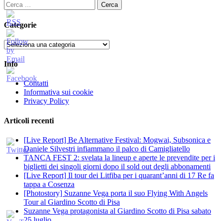
Ricerca
per:
Categorie
Categorie
Info
Contatti
Informativa sui cookie
Privacy Policy
Articoli recenti
[Live Report] Be Alternative Festival: Mogwai, Subsonica e
Daniele Silvestri infiammano il palco di Camigliatello
TANCA FEST 2: svelata la lineup e aperte le prevendite per i
biglietti dei singoli giorni dopo il sold out degli abbonamenti
[Live Report] Il tour dei Litfiba per i quarant’anni di 17 Re fa
tappa a Cosenza
[Photostory] Suzanne Vega porta il suo Flying With Angels
Tour al Giardino Scotto di Pisa
Suzanne Vega protagonista al Giardino Scotto di Pisa sabato
25 luglio