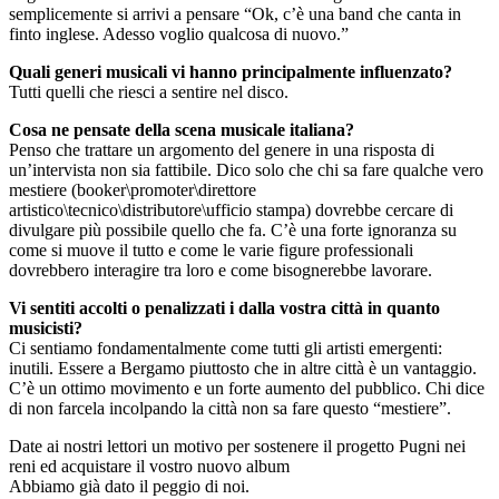
semplicemente si arrivi a pensare “Ok, c’è una band che canta in
finto inglese. Adesso voglio qualcosa di nuovo.”
Quali generi musicali vi hanno principalmente influenzato?
Tutti quelli che riesci a sentire nel disco.
Cosa ne pensate della scena musicale italiana?
Penso che trattare un argomento del genere in una risposta di
un’intervista non sia fattibile. Dico solo che chi sa fare qualche vero
mestiere (booker\promoter\direttore
artistico\tecnico\distributore\ufficio stampa) dovrebbe cercare di
divulgare più possibile quello che fa. C’è una forte ignoranza su
come si muove il tutto e come le varie figure professionali
dovrebbero interagire tra loro e come bisognerebbe lavorare.
Vi sentiti accolti o penalizzati i dalla vostra città in quanto
musicisti?
Ci sentiamo fondamentalmente come tutti gli artisti emergenti:
inutili. Essere a Bergamo piuttosto che in altre città è un vantaggio.
C’è un ottimo movimento e un forte aumento del pubblico. Chi dice
di non farcela incolpando la città non sa fare questo “mestiere”.
Date ai nostri lettori un motivo per sostenere il progetto Pugni nei
reni ed acquistare il vostro nuovo album
Abbiamo già dato il peggio di noi.