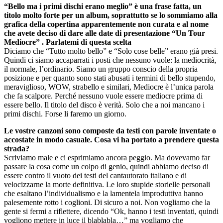
“Bello ma i primi dischi erano meglio” è una frase fatta, un
titolo molto forte per un album, soprattutto se lo sommiamo alla
grafica della copertina apparentemente non curata e al nome
che avete deciso di dare alle date di presentazione “Un Tour
Mediocre” . Parlatemi di questa scelta
Diciamo che “Tutto molto bello” e “Solo cose belle” erano già presi.
Quindi ci siamo accaparrati i posti che nessuno vuole: la mediocrità,
il normale, l’ordinario. Siamo un gruppo conscio della propria
posizione e per quanto sono stati abusati i termini di bello stupendo,
meraviglioso, WOW, strabello e similari, Mediocre è l’unica parola
che fa scalpore. Perché nessuno vuole essere mediocre prima di
essere bello. Il titolo del disco è verità. Solo che a noi mancano i
primi dischi. Forse li faremo un giorno.
Le vostre canzoni sono composte da testi con parole inventate o
accostate in modo casuale. Cosa vi ha portato a prendere questa
strada?
Scriviamo male e ci esprimiamo ancora peggio. Ma dovevamo far
passare la cosa come un colpo di genio, quindi abbiamo deciso di
essere contro il vuoto dei testi del cantautorato italiano e di
velocizzarne la morte definitiva. Le loro stupide storielle personali
che esaltano l’individualismo e la lamentela improduttiva hanno
palesemente rotto i coglioni. Di sicuro a noi. Non vogliamo che la
gente si fermi a riflettere, dicendo “Ok, hanno i testi inventati, quindi
vogliono mettere in luce il blablabla…” ma vogliamo che