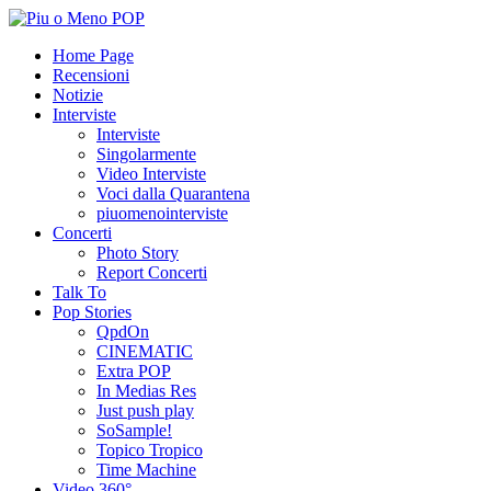
Home Page
Recensioni
Notizie
Interviste
Interviste
Singolarmente
Video Interviste
Voci dalla Quarantena
piuomenointerviste
Concerti
Photo Story
Report Concerti
Talk To
Pop Stories
QpdOn
CINEMATIC
Extra POP
In Medias Res
Just push play
SoSample!
Topico Tropico
Time Machine
Video 360°