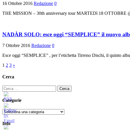
16 Ottobre 2016
Redazione
0
THE MISSION – 30th anniversary tour MARTEDì 18 OTTOBRE @
NADÀR SOLO: esce oggi “SEMPLICE” il nuovo album 
7 Ottobre 2016
Redazione
0
Esce oggi “SEMPLICE” , per l’etichetta Tirreno Dischi, il quinto albu
Paginazione
1
2
3
»
degli
Cerca
articoli
Ricerca
per:
Categorie
Categorie
Info