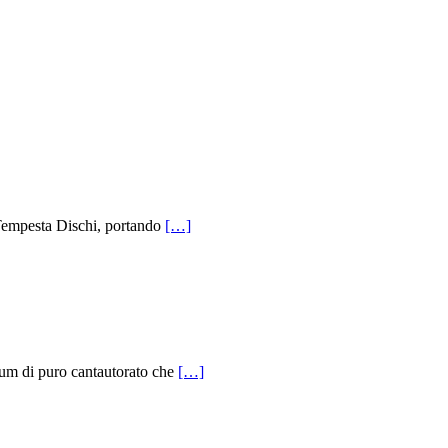
Tempesta Dischi, portando
[…]
um di puro cantautorato che
[…]