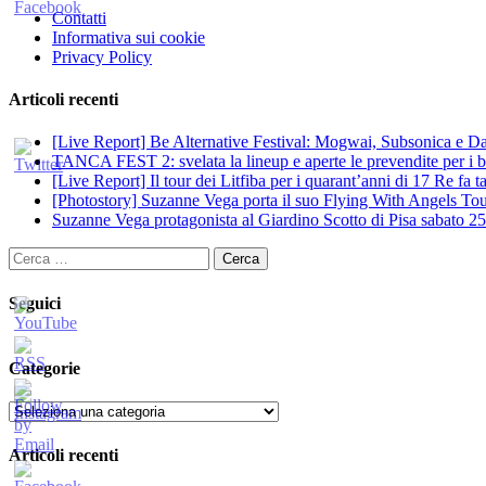
Contatti
Informativa sui cookie
Privacy Policy
Articoli recenti
[Live Report] Be Alternative Festival: Mogwai, Subsonica e Dan
TANCA FEST 2: svelata la lineup e aperte le prevendite per i big
[Live Report] Il tour dei Litfiba per i quarant’anni di 17 Re fa
[Photostory] Suzanne Vega porta il suo Flying With Angels Tour
Suzanne Vega protagonista al Giardino Scotto di Pisa sabato 25
Ricerca
per:
Seguici
Categorie
Categorie
Articoli recenti