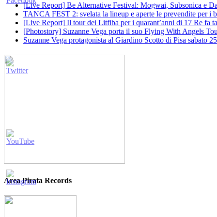
[Live Report] Be Alternative Festival: Mogwai, Subsonica e Dan
TANCA FEST 2: svelata la lineup e aperte le prevendite per i big
[Live Report] Il tour dei Litfiba per i quarant’anni di 17 Re fa
[Photostory] Suzanne Vega porta il suo Flying With Angels Tour
Suzanne Vega protagonista al Giardino Scotto di Pisa sabato 25
Area Pirata Records