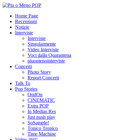
Home Page
Recensioni
Notizie
Interviste
Interviste
Singolarmente
Video Interviste
Voci dalla Quarantena
piuomenointerviste
Concerti
Photo Story
Report Concerti
Talk To
Pop Stories
QpdOn
CINEMATIC
Extra POP
In Medias Res
Just push play
SoSample!
Topico Tropico
Time Machine
Video 360°