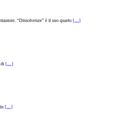
ntautore. “Dissolvenze” è il suo quarto
[…]
 di
[…]
 in
[…]