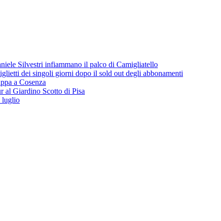
iele Silvestri infiammano il palco di Camigliatello
lietti dei singoli giorni dopo il sold out degli abbonamenti
 tappa a Cosenza
 al Giardino Scotto di Pisa
 luglio