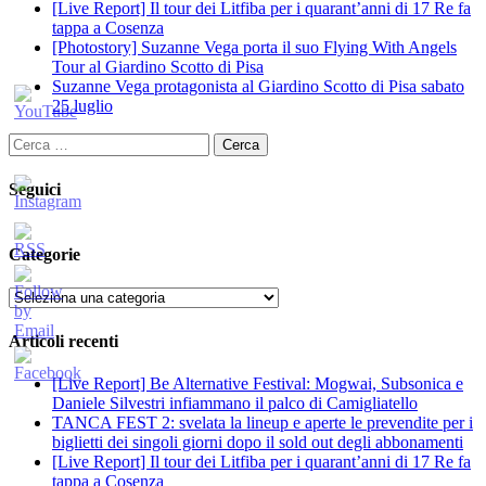
[Live Report] Il tour dei Litfiba per i quarant’anni di 17 Re fa
tappa a Cosenza
[Photostory] Suzanne Vega porta il suo Flying With Angels
Tour al Giardino Scotto di Pisa
Suzanne Vega protagonista al Giardino Scotto di Pisa sabato
25 luglio
Ricerca
per:
Seguici
Categorie
Categorie
Articoli recenti
[Live Report] Be Alternative Festival: Mogwai, Subsonica e
Daniele Silvestri infiammano il palco di Camigliatello
TANCA FEST 2: svelata la lineup e aperte le prevendite per i
biglietti dei singoli giorni dopo il sold out degli abbonamenti
[Live Report] Il tour dei Litfiba per i quarant’anni di 17 Re fa
tappa a Cosenza