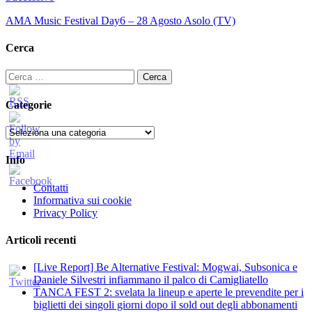
AMA Music Festival Day6 – 28 Agosto Asolo (TV)
Cerca
Ricerca
per:
Categorie
Categorie
Info
Contatti
Informativa sui cookie
Privacy Policy
Articoli recenti
[Live Report] Be Alternative Festival: Mogwai, Subsonica e
Daniele Silvestri infiammano il palco di Camigliatello
TANCA FEST 2: svelata la lineup e aperte le prevendite per i
biglietti dei singoli giorni dopo il sold out degli abbonamenti