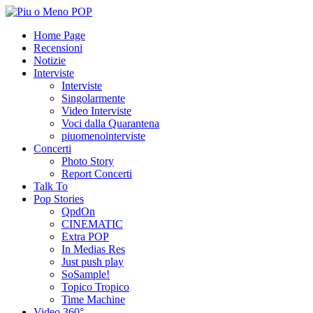
Home Page
Recensioni
Notizie
Interviste
Interviste
Singolarmente
Video Interviste
Voci dalla Quarantena
piuomenointerviste
Concerti
Photo Story
Report Concerti
Talk To
Pop Stories
QpdOn
CINEMATIC
Extra POP
In Medias Res
Just push play
SoSample!
Topico Tropico
Time Machine
Video 360°