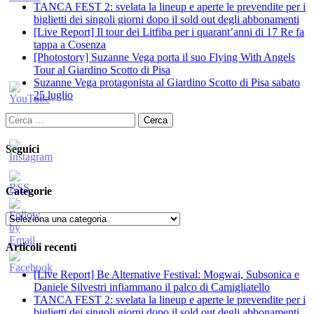
TANCA FEST 2: svelata la lineup e aperte le prevendite per i
biglietti dei singoli giorni dopo il sold out degli abbonamenti
[Live Report] Il tour dei Litfiba per i quarant’anni di 17 Re fa
tappa a Cosenza
[Photostory] Suzanne Vega porta il suo Flying With Angels
Tour al Giardino Scotto di Pisa
Suzanne Vega protagonista al Giardino Scotto di Pisa sabato
25 luglio
Ricerca
per:
Seguici
Categorie
Categorie
Articoli recenti
[Live Report] Be Alternative Festival: Mogwai, Subsonica e
Daniele Silvestri infiammano il palco di Camigliatello
TANCA FEST 2: svelata la lineup e aperte le prevendite per i
biglietti dei singoli giorni dopo il sold out degli abbonamenti