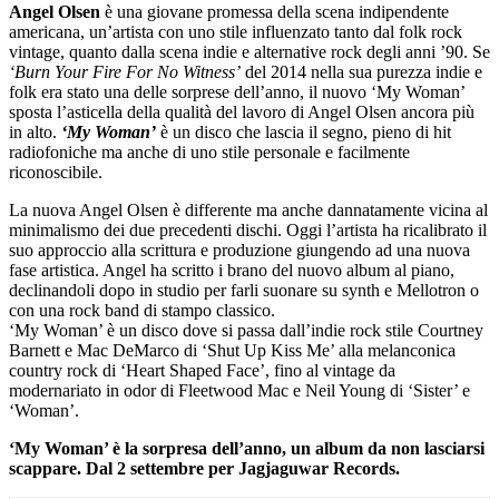
Angel Olsen
è una giovane promessa della scena indipendente
americana, un’artista con uno stile influenzato tanto dal folk rock
vintage, quanto dalla scena indie e alternative rock degli anni ’90. Se
‘Burn Your Fire For No Witness’
del 2014 nella sua purezza indie e
folk era stato una delle sorprese dell’anno, il nuovo ‘My Woman’
sposta l’asticella della qualità del lavoro di Angel Olsen ancora più
in alto.
‘My Woman’
è un disco che lascia il segno, pieno di hit
radiofoniche ma anche di uno stile personale e facilmente
riconoscibile.
La nuova Angel Olsen è differente ma anche dannatamente vicina al
minimalismo dei due precedenti dischi. Oggi l’artista ha ricalibrato il
suo approccio alla scrittura e produzione giungendo ad una nuova
fase artistica. Angel ha scritto i brano del nuovo album al piano,
declinandoli dopo in studio per farli suonare su synth e Mellotron o
con una rock band di stampo classico.
‘My Woman’ è un disco dove si passa dall’indie rock stile Courtney
Barnett e Mac DeMarco di ‘Shut Up Kiss Me’ alla melanconica
country rock di ‘Heart Shaped Face’, fino al vintage da
modernariato in odor di Fleetwood Mac e Neil Young di ‘Sister’ e
‘Woman’.
‘My Woman’ è la sorpresa dell’anno, un album da non lasciarsi
scappare. Dal 2 settembre per Jagjaguwar Records.