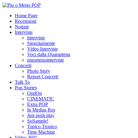
Home Page
Recensioni
Notizie
Interviste
Interviste
Singolarmente
Video Interviste
Voci dalla Quarantena
piuomenointerviste
Concerti
Photo Story
Report Concerti
Talk To
Pop Stories
QpdOn
CINEMATIC
Extra POP
In Medias Res
Just push play
SoSample!
Topico Tropico
Time Machine
Video 360°