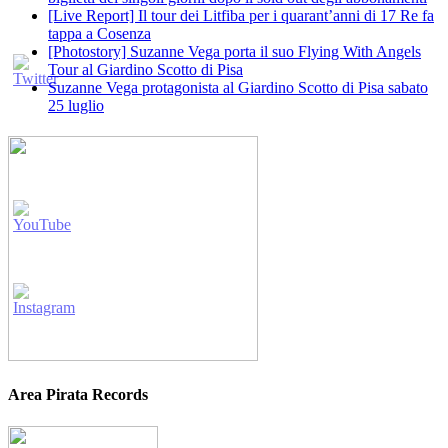
[Live Report] Il tour dei Litfiba per i quarant’anni di 17 Re fa
tappa a Cosenza
[Photostory] Suzanne Vega porta il suo Flying With Angels
Tour al Giardino Scotto di Pisa
Suzanne Vega protagonista al Giardino Scotto di Pisa sabato
25 luglio
Area Pirata Records