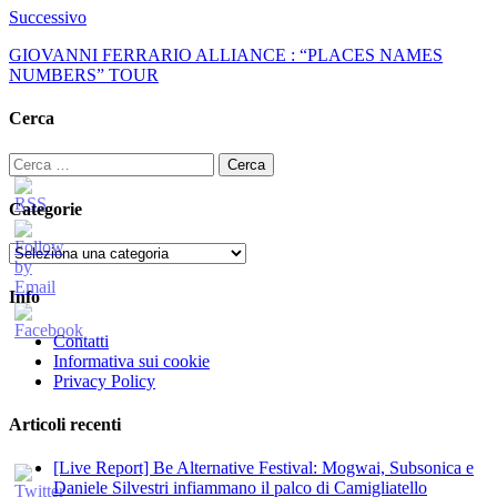
Successivo
GIOVANNI FERRARIO ALLIANCE : “PLACES NAMES
NUMBERS” TOUR
Cerca
Ricerca
per:
Categorie
Categorie
Info
Contatti
Informativa sui cookie
Privacy Policy
Articoli recenti
[Live Report] Be Alternative Festival: Mogwai, Subsonica e
Daniele Silvestri infiammano il palco di Camigliatello