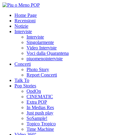
Home Page
Recensioni
Notizie
Interviste
Interviste
Singolarmente
Video Interviste
Voci dalla Quarantena
piuomenointerviste
Concerti
Photo Story
Report Concerti
Talk To
Pop Stories
QpdOn
CINEMATIC
Extra POP
In Medias Res
Just push play
SoSample!
Topico Tropico
Time Machine
Video 360°