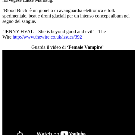
norvegese Lasse Marhaug.
‘Blood Bitch’ è un gioiello di avanguardia elettronica e folk
sperimentale, beat e droni glaciali per un intenso concept album nel
segno del sangue.
‘JENNY HVAL – She is beyond good and evil’ – The
Wire
http://www.thewire.co.uk/issues/392
Guarda il video di
‘Female Vampire’