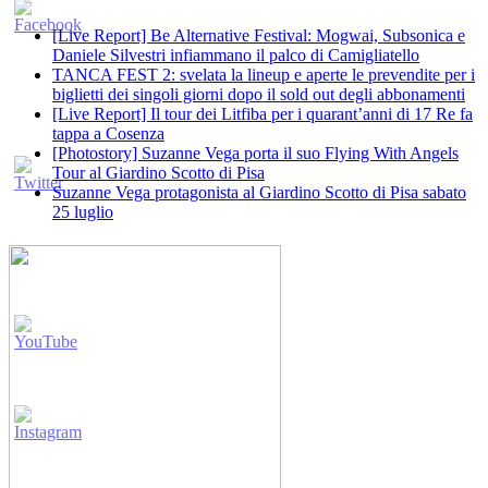
[Live Report] Be Alternative Festival: Mogwai, Subsonica e
Daniele Silvestri infiammano il palco di Camigliatello
TANCA FEST 2: svelata la lineup e aperte le prevendite per i
biglietti dei singoli giorni dopo il sold out degli abbonamenti
[Live Report] Il tour dei Litfiba per i quarant’anni di 17 Re fa
tappa a Cosenza
[Photostory] Suzanne Vega porta il suo Flying With Angels
Tour al Giardino Scotto di Pisa
Suzanne Vega protagonista al Giardino Scotto di Pisa sabato
25 luglio