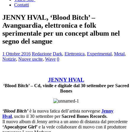
Contatti
JENNY HVAL, ‘Blood Bitch’ –
Avanguardia, elettronica e folk
sperimentale per un concept album nel
segno del sangue
1 Ottobre 2016
Redazione
Dark
,
Elettronica
,
Experimental
,
Metal
,
Notizie
,
Nuove uscite
,
Wave
0
JENNY HVAL
‘Blood Bitch’ – Cd, vinile e digitale dal 30 settembre per Sacred
Bones
‘Blood Bitch’
è la nuova fatica dell’artista norvegese
Jenny
Hval
, uscito il 30 settembre per
Sacred Bones Records
.
Il nuovo album di Jenny arriva a un anno di distanza dal precedente
‘Apocalypse Girl’
e la vede collaborare di nuovo con il produttore