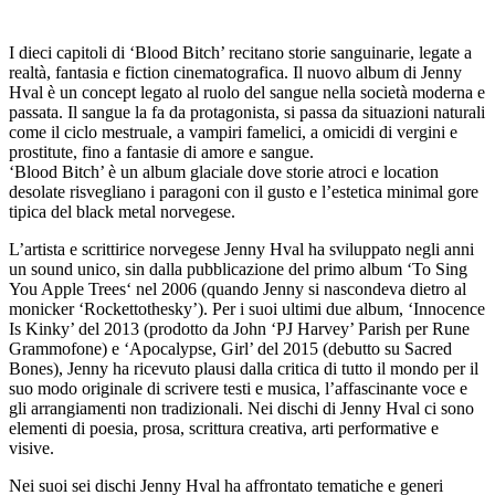
I dieci capitoli di ‘Blood Bitch’ recitano storie sanguinarie, legate a
realtà, fantasia e fiction cinematografica. Il nuovo album di Jenny
Hval è un concept legato al ruolo del sangue nella società moderna e
passata. Il sangue la fa da protagonista, si passa da situazioni naturali
come il ciclo mestruale, a vampiri famelici, a omicidi di vergini e
prostitute, fino a fantasie di amore e sangue.
‘Blood Bitch’ è un album glaciale dove storie atroci e location
desolate risvegliano i paragoni con il gusto e l’estetica minimal gore
tipica del black metal norvegese.
L’artista e scrittirice norvegese Jenny Hval ha sviluppato negli anni
un sound unico, sin dalla pubblicazione del primo album ‘To Sing
You Apple Trees‘ nel 2006 (quando Jenny si nascondeva dietro al
monicker ‘Rockettothesky’). Per i suoi ultimi due album, ‘Innocence
Is Kinky’ del 2013 (prodotto da John ‘PJ Harvey’ Parish per Rune
Grammofone) e ‘Apocalypse, Girl’ del 2015 (debutto su Sacred
Bones), Jenny ha ricevuto plausi dalla critica di tutto il mondo per il
suo modo originale di scrivere testi e musica, l’affascinante voce e
gli arrangiamenti non tradizionali. Nei dischi di Jenny Hval ci sono
elementi di poesia, prosa, scrittura creativa, arti performative e
visive.
Nei suoi sei dischi Jenny Hval ha affrontato tematiche e generi