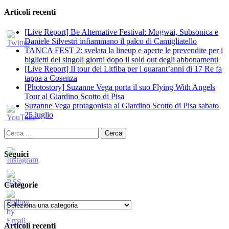
Articoli recenti
[Live Report] Be Alternative Festival: Mogwai, Subsonica e
Daniele Silvestri infiammano il palco di Camigliatello
TANCA FEST 2: svelata la lineup e aperte le prevendite per i
biglietti dei singoli giorni dopo il sold out degli abbonamenti
[Live Report] Il tour dei Litfiba per i quarant’anni di 17 Re fa
tappa a Cosenza
[Photostory] Suzanne Vega porta il suo Flying With Angels
Tour al Giardino Scotto di Pisa
Suzanne Vega protagonista al Giardino Scotto di Pisa sabato
25 luglio
Ricerca
per:
Seguici
Categorie
Categorie
Articoli recenti