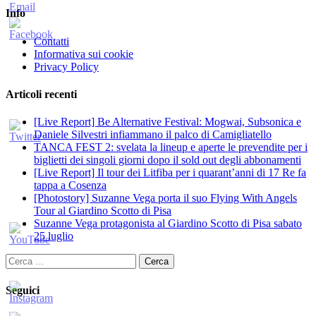
Info
Contatti
Informativa sui cookie
Privacy Policy
Articoli recenti
[Live Report] Be Alternative Festival: Mogwai, Subsonica e
Daniele Silvestri infiammano il palco di Camigliatello
TANCA FEST 2: svelata la lineup e aperte le prevendite per i
biglietti dei singoli giorni dopo il sold out degli abbonamenti
[Live Report] Il tour dei Litfiba per i quarant’anni di 17 Re fa
tappa a Cosenza
[Photostory] Suzanne Vega porta il suo Flying With Angels
Tour al Giardino Scotto di Pisa
Suzanne Vega protagonista al Giardino Scotto di Pisa sabato
25 luglio
Ricerca
per:
Seguici