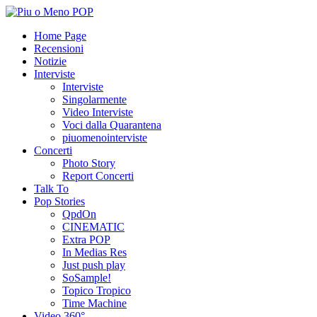
Home Page
Recensioni
Notizie
Interviste
Interviste
Singolarmente
Video Interviste
Voci dalla Quarantena
piuomenointerviste
Concerti
Photo Story
Report Concerti
Talk To
Pop Stories
QpdOn
CINEMATIC
Extra POP
In Medias Res
Just push play
SoSample!
Topico Tropico
Time Machine
Video 360°