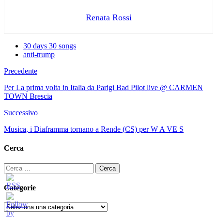
Renata Rossi
30 days 30 songs
anti-trump
Precedente
Per La prima volta in Italia da Parigi Bad Pilot live @ CARMEN
TOWN Brescia
Successivo
Musica, i Diaframma tornano a Rende (CS) per W A VE S
Cerca
Ricerca
per:
Categorie
Categorie