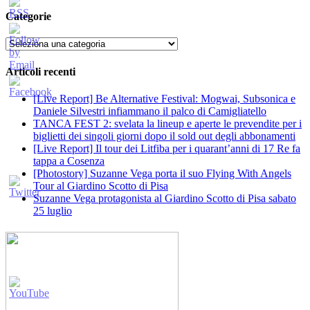
Categorie
Categorie
Articoli recenti
[Live Report] Be Alternative Festival: Mogwai, Subsonica e
Daniele Silvestri infiammano il palco di Camigliatello
TANCA FEST 2: svelata la lineup e aperte le prevendite per i
biglietti dei singoli giorni dopo il sold out degli abbonamenti
[Live Report] Il tour dei Litfiba per i quarant’anni di 17 Re fa
tappa a Cosenza
[Photostory] Suzanne Vega porta il suo Flying With Angels
Tour al Giardino Scotto di Pisa
Suzanne Vega protagonista al Giardino Scotto di Pisa sabato
25 luglio