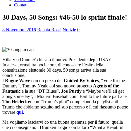
Contatti
30 Days, 50 Songs: #46-50 lo sprint finale!
8 Novembre 2016
Renata Rossi
Notizie
0
Hillary o Donnie? chi sarà il nuovo Presidente degli USA?
In attesa, ormai tra poche ore, di conoscere l’esito della
consultazione elettorale 30 days, 50 songs arriva alla sua
conclusione.
I
Rogue Wave
con un pezzo dei
Guided By Voices
, “Vote for me
Dummy”, Tommy Neale col suo nuovo progetto
Agents of the
Fantastic
e la sua “DT Blues”,
Joe Purdy
e “Maybe we’ll all get
along someday”, i Modern Baseball con “Bart to the future part 2″e
Tim Heidecke
r con “Trump’s pilot” completano la playlist anti
Trump che abbiamo seguito nel suo percorso e il cui riassunto potete
trovare
qui
.
Ma vogliamo lasciarvi co una buona speranza per il futuro, quella
che ci consegnano i Drunken Logic con la loro “What a Beautiful