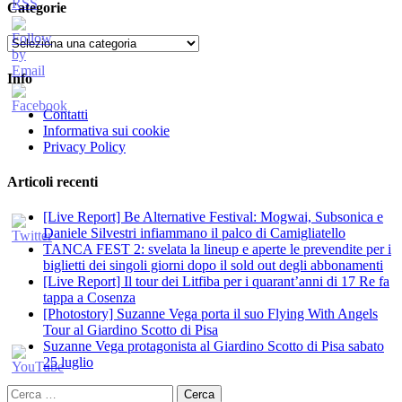
Categorie
Categorie
Info
Contatti
Informativa sui cookie
Privacy Policy
Articoli recenti
[Live Report] Be Alternative Festival: Mogwai, Subsonica e
Daniele Silvestri infiammano il palco di Camigliatello
TANCA FEST 2: svelata la lineup e aperte le prevendite per i
biglietti dei singoli giorni dopo il sold out degli abbonamenti
[Live Report] Il tour dei Litfiba per i quarant’anni di 17 Re fa
tappa a Cosenza
[Photostory] Suzanne Vega porta il suo Flying With Angels
Tour al Giardino Scotto di Pisa
Suzanne Vega protagonista al Giardino Scotto di Pisa sabato
25 luglio
Ricerca