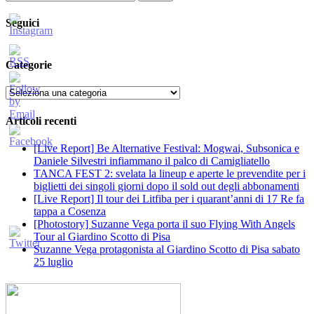
per:
Seguici
Categorie
Categorie
Articoli recenti
[Live Report] Be Alternative Festival: Mogwai, Subsonica e
Daniele Silvestri infiammano il palco di Camigliatello
TANCA FEST 2: svelata la lineup e aperte le prevendite per i
biglietti dei singoli giorni dopo il sold out degli abbonamenti
[Live Report] Il tour dei Litfiba per i quarant’anni di 17 Re fa
tappa a Cosenza
[Photostory] Suzanne Vega porta il suo Flying With Angels
Tour al Giardino Scotto di Pisa
Suzanne Vega protagonista al Giardino Scotto di Pisa sabato
25 luglio