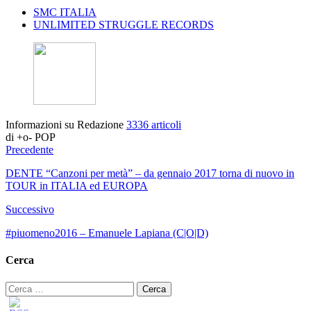
SMC ITALIA
UNLIMITED STRUGGLE RECORDS
Informazioni su Redazione
3336 articoli
di +o- POP
Precedente
DENTE “Canzoni per metà” – da gennaio 2017 torna di nuovo in
TOUR in ITALIA ed EUROPA
Successivo
#piuomeno2016 – Emanuele Lapiana (C|O|D)
Cerca
Ricerca
per: