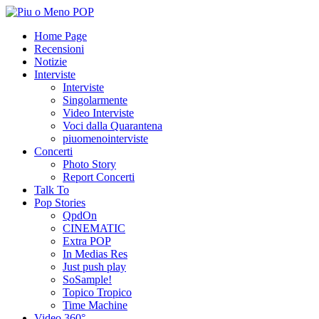
Home Page
Recensioni
Notizie
Interviste
Interviste
Singolarmente
Video Interviste
Voci dalla Quarantena
piuomenointerviste
Concerti
Photo Story
Report Concerti
Talk To
Pop Stories
QpdOn
CINEMATIC
Extra POP
In Medias Res
Just push play
SoSample!
Topico Tropico
Time Machine
Video 360°