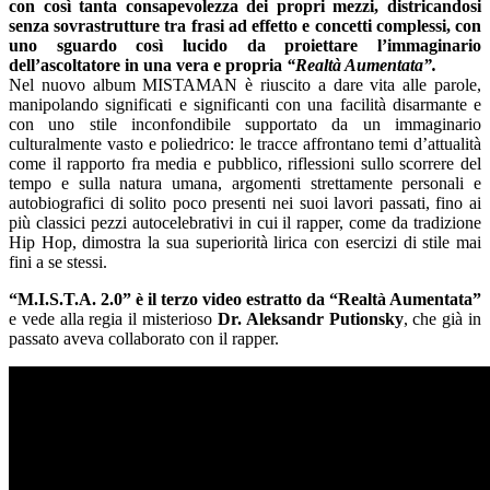
con così tanta consapevolezza dei propri mezzi, districandosi
senza sovrastrutture tra frasi ad effetto e concetti complessi, con
uno sguardo così lucido da proiettare l’immaginario
dell’ascoltatore in una vera e propria
“Realtà Aumentata”.
Nel nuovo album MISTAMAN è riuscito a dare vita alle parole,
manipolando significati e significanti con una facilità disarmante e
con uno
stile inconfondibile supportato da un immaginario
culturalmente vasto e poliedrico: le tracce affrontano
temi d’attualità
come il rapporto fra media e pubblico, riflessioni sullo scorrere del
tempo e sulla natura umana, argomenti strettamente personali e
autobiografici di solito poco presenti nei suoi lavori passati, fino ai
più classici pezzi autocelebrativi in cui il rapper, come da tradizione
Hip Hop, dimostra la sua superiorità lirica con esercizi di stile mai
fini a se stessi.
“M.I.S.T.A. 2.0” è il terzo video estratto da “Realtà Aumentata”
e vede alla regia il misterioso
Dr. Aleksandr Putionsky
, che già in
passato aveva collaborato con il rapper.