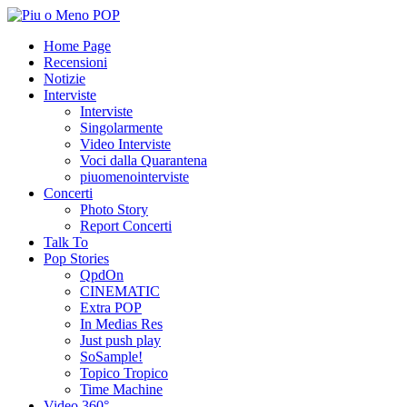
Home Page
Recensioni
Notizie
Interviste
Interviste
Singolarmente
Video Interviste
Voci dalla Quarantena
piuomenointerviste
Concerti
Photo Story
Report Concerti
Talk To
Pop Stories
QpdOn
CINEMATIC
Extra POP
In Medias Res
Just push play
SoSample!
Topico Tropico
Time Machine
Video 360°