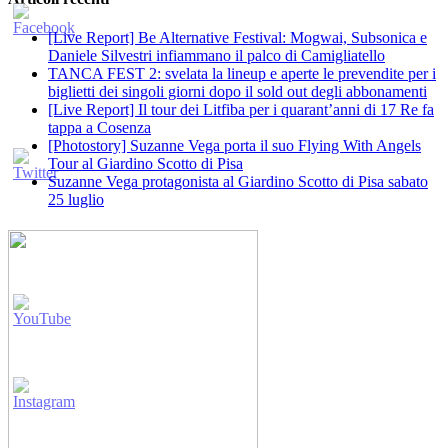
[Live Report] Be Alternative Festival: Mogwai, Subsonica e
Daniele Silvestri infiammano il palco di Camigliatello
TANCA FEST 2: svelata la lineup e aperte le prevendite per i
biglietti dei singoli giorni dopo il sold out degli abbonamenti
[Live Report] Il tour dei Litfiba per i quarant’anni di 17 Re fa
tappa a Cosenza
[Photostory] Suzanne Vega porta il suo Flying With Angels
Tour al Giardino Scotto di Pisa
Suzanne Vega protagonista al Giardino Scotto di Pisa sabato
25 luglio