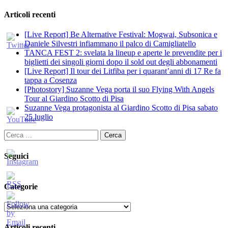
Articoli recenti
[Live Report] Be Alternative Festival: Mogwai, Subsonica e
Daniele Silvestri infiammano il palco di Camigliatello
TANCA FEST 2: svelata la lineup e aperte le prevendite per i
biglietti dei singoli giorni dopo il sold out degli abbonamenti
[Live Report] Il tour dei Litfiba per i quarant’anni di 17 Re fa
tappa a Cosenza
[Photostory] Suzanne Vega porta il suo Flying With Angels
Tour al Giardino Scotto di Pisa
Suzanne Vega protagonista al Giardino Scotto di Pisa sabato
25 luglio
Ricerca
per:
Seguici
Categorie
Categorie
Articoli recenti