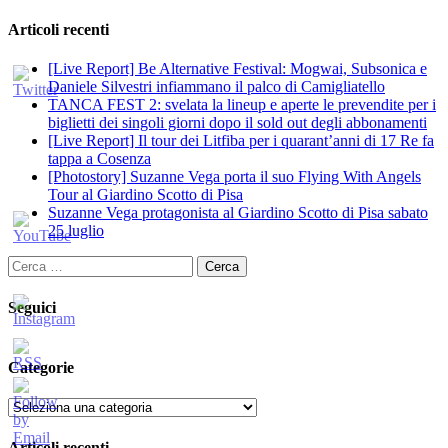
Articoli recenti
[Live Report] Be Alternative Festival: Mogwai, Subsonica e
Daniele Silvestri infiammano il palco di Camigliatello
TANCA FEST 2: svelata la lineup e aperte le prevendite per i
biglietti dei singoli giorni dopo il sold out degli abbonamenti
[Live Report] Il tour dei Litfiba per i quarant’anni di 17 Re fa
tappa a Cosenza
[Photostory] Suzanne Vega porta il suo Flying With Angels
Tour al Giardino Scotto di Pisa
Suzanne Vega protagonista al Giardino Scotto di Pisa sabato
25 luglio
Ricerca
per:
Seguici
Categorie
Categorie
Articoli recenti