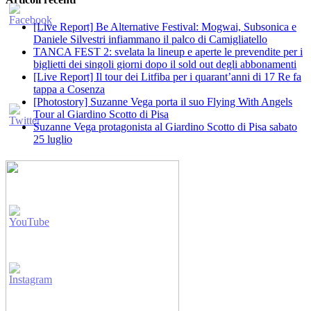
[Live Report] Be Alternative Festival: Mogwai, Subsonica e
Daniele Silvestri infiammano il palco di Camigliatello
TANCA FEST 2: svelata la lineup e aperte le prevendite per i
biglietti dei singoli giorni dopo il sold out degli abbonamenti
[Live Report] Il tour dei Litfiba per i quarant’anni di 17 Re fa
tappa a Cosenza
[Photostory] Suzanne Vega porta il suo Flying With Angels
Tour al Giardino Scotto di Pisa
Suzanne Vega protagonista al Giardino Scotto di Pisa sabato
25 luglio