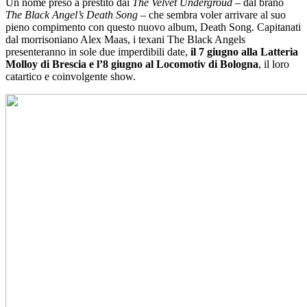
Un nome preso a prestito dai
The Velvet Undergroud
– dal brano
The Black Angel’s Death Song
– che sembra voler arrivare al suo
pieno compimento con questo nuovo album, Death Song. Capitanati
dal morrisoniano Alex Maas, i texani The Black Angels
presenteranno in sole due imperdibili date,
il 7 giugno alla Latteria
Molloy di Brescia e l’8 giugno al Locomotiv di Bologna
, il loro
catartico e coinvolgente show.