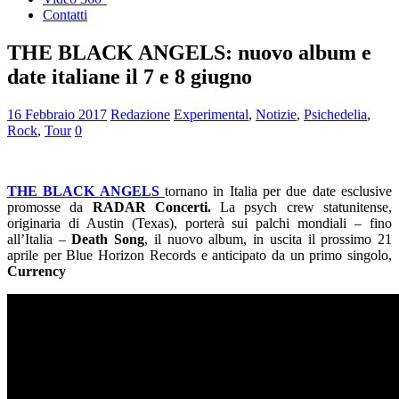
Contatti
THE BLACK ANGELS: nuovo album e
date italiane il 7 e 8 giugno
16 Febbraio 2017
Redazione
Experimental
,
Notizie
,
Psichedelia
,
Rock
,
Tour
0
THE BLACK ANGELS
tornano in Italia per due date esclusive
promosse da
RADAR Concerti.
La psych crew statunitense,
originaria di Austin (Texas), porterà sui palchi mondiali – fino
all’Italia –
Death Song
, il nuovo album, in uscita il prossimo 21
aprile per Blue Horizon Records e anticipato da un primo singolo,
Currency