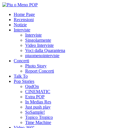
Home Page
Recensioni
Notizie
Interviste
Interviste
Singolarmente
Video Interviste
Voci dalla Quarantena
piuomenointerviste
Concerti
Photo Story
Report Concerti
Talk To
Pop Stories
QpdOn
CINEMATIC
Extra POP
In Medias Res
Just push play
SoSample!
Topico Tropico
Time Machine
Video 360°