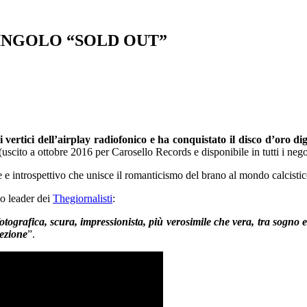
SINGOLO “SOLD OUT”
rtici dell’airplay radiofonico e ha conquistato il disco d’oro digi
to a ottobre 2016 per Carosello Records e disponibile in tutti i negozi 
 e introspettivo che unisce il romanticismo del brano al mondo calcistic
so leader dei
Thegiornalisti
:
grafica, scura, impressionista, più verosimile che vera, tra sogno e 
iezione
”.