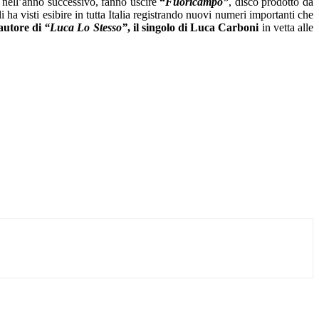
, nell’anno successivo, fanno uscire
“
Fuoricampo”
, disco prodotto da
i ha visti esibire in tutta Italia registrando nuovi numeri importanti che
oautore di
“Luca Lo Stesso”
, il singolo di Luca Carboni
in vetta alle