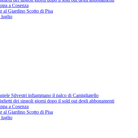
 tappa a Cosenza
 al Giardino Scotto di Pisa
 luglio
iele Silvestri infiammano il palco di Camigliatello
lietti dei singoli giorni dopo il sold out degli abbonamenti
 tappa a Cosenza
 al Giardino Scotto di Pisa
 luglio