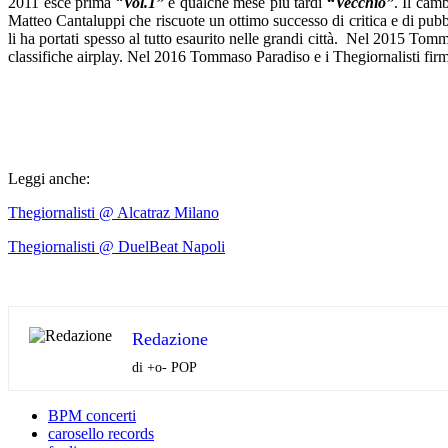
2011 esce prima “
Vol.1”
e qualche mese più tardi
“
Vecchio”
. Il cam
Matteo Cantaluppi che riscuote un ottimo successo di critica e di p
li ha portati spesso al tutto esaurito nelle grandi città. Nel 2015 To
classifiche airplay. Nel 2016 Tommaso Paradiso e i Thegiornalisti fir
Leggi anche:
Thegiornalisti @ Alcatraz Milano
Thegiornalisti @ DuelBeat Napoli
Redazione
di +o- POP
BPM concerti
carosello records