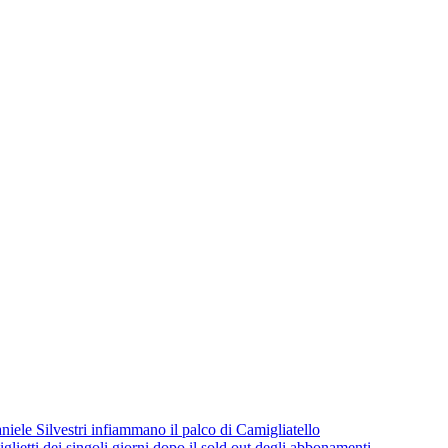
iele Silvestri infiammano il palco di Camigliatello
lietti dei singoli giorni dopo il sold out degli abbonamenti