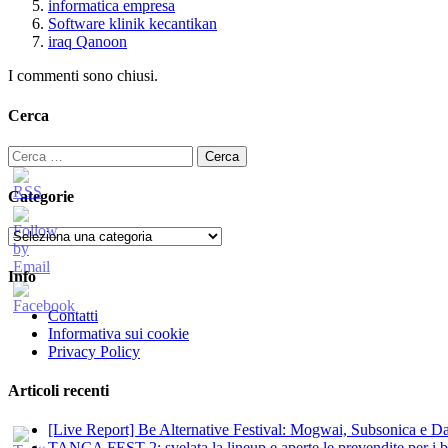
informatica empresa
Software klinik kecantikan
iraq Qanoon
I commenti sono chiusi.
Cerca
Ricerca
per:
Categorie
Categorie
Info
Contatti
Informativa sui cookie
Privacy Policy
Articoli recenti
[Live Report] Be Alternative Festival: Mogwai, Subsonica e Dan
TANCA FEST 2: svelata la lineup e aperte le prevendite per i big