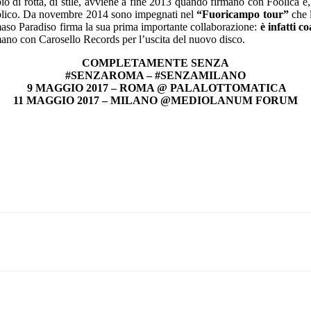
bio di rotta, di stile, avviene a fine 2013 quando firmano con Foolica e
ubblico. Da novembre 2014 sono impegnati nel
“Fuoricampo tour”
che l
mmaso Paradiso firma la sua prima importante collaborazione:
è infatti c
mano con Carosello Records per l’uscita del nuovo disco.
COMPLETAMENTE SENZA
#SENZAROMA – #SENZAMILANO
9 MAGGIO 2017 – ROMA @ PALALOTTOMATICA
11 MAGGIO 2017 – MILANO @MEDIOLANUM FORUM