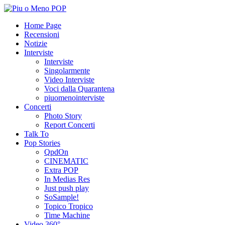
Home Page
Recensioni
Notizie
Interviste
Interviste
Singolarmente
Video Interviste
Voci dalla Quarantena
piuomenointerviste
Concerti
Photo Story
Report Concerti
Talk To
Pop Stories
QpdOn
CINEMATIC
Extra POP
In Medias Res
Just push play
SoSample!
Topico Tropico
Time Machine
Video 360°