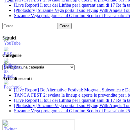
[Live Report] Il tour dei Litfiba per i quarant’anni di 17 Re fa
[Photostory] Suzanne Vega porta il suo Flying With Angels Tour
Suzanne Vega protagonista al Giardino Scotto di Pisa sabato 25
Ricerca
per:
Seguici
Categorie
Categorie
Articoli recenti
[Live Report] Be Alternative Festival: Mogwai, Subsonica e Dan
TANCA FEST 2: svelata la lineup e aperte le prevendite per i big
[Live Report] Il tour dei Litfiba per i quarant’anni di 17 Re fa
[Photostory] Suzanne Vega porta il suo Flying With Angels Tour
Suzanne Vega protagonista al Giardino Scotto di Pisa sabato 25