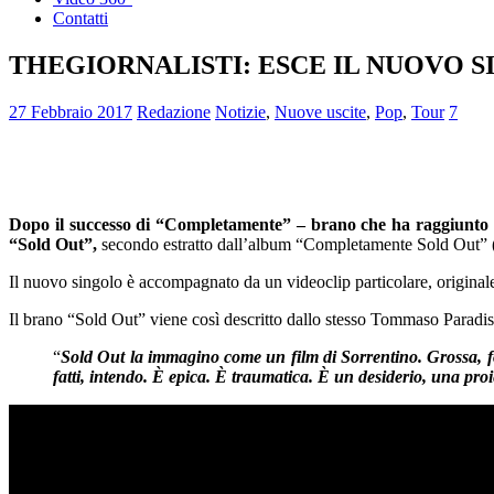
Contatti
THEGIORNALISTI: ESCE IL NUOVO 
27 Febbraio 2017
Redazione
Notizie
,
Nuove uscite
,
Pop
,
Tour
7
Dopo il successo di “Completamente” – brano che ha raggiunto i ve
“Sold Out”,
secondo estratto dall’album “Completamente Sold Out” (usci
Il nuovo singolo è accompagnato da un videoclip particolare, originale
Il brano “Sold Out” viene così descritto dallo stesso Tommaso Paradi
“
Sold Out la immagino come un film di Sorrentino. Grossa, foto
fatti, intendo. È epica. È traumatica. È un desiderio, una pro