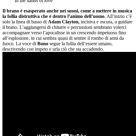
In the hands of love
Il brano è esasperato anche nei suoni, come a mettere in musica
la follia distruttiva che è dentro l’animo dell’uomo
. All’inizio c’è
solo la linea di basso di
Adam Clayton,
incisiva e oscura, a guidare
il brano. L’aggiungersi di chitarre e percussioni sembrano volerci
accompagnare verso l’apocalisse in un crescendo impetuoso fino
all’esplosione, in cui sembra quasi di sentire il rombo di armi da
fuoco. La voce di
Bono
segue la follia dell’essere umano,
descrivendo con impeto e urla ciò che sta accadendo.