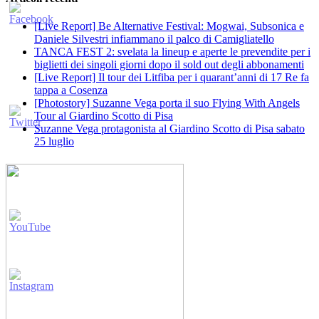
[Live Report] Be Alternative Festival: Mogwai, Subsonica e
Daniele Silvestri infiammano il palco di Camigliatello
TANCA FEST 2: svelata la lineup e aperte le prevendite per i
biglietti dei singoli giorni dopo il sold out degli abbonamenti
[Live Report] Il tour dei Litfiba per i quarant’anni di 17 Re fa
tappa a Cosenza
[Photostory] Suzanne Vega porta il suo Flying With Angels
Tour al Giardino Scotto di Pisa
Suzanne Vega protagonista al Giardino Scotto di Pisa sabato
25 luglio