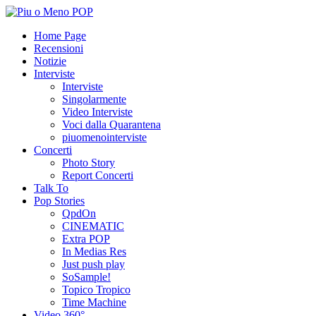
Home Page
Recensioni
Notizie
Interviste
Interviste
Singolarmente
Video Interviste
Voci dalla Quarantena
piuomenointerviste
Concerti
Photo Story
Report Concerti
Talk To
Pop Stories
QpdOn
CINEMATIC
Extra POP
In Medias Res
Just push play
SoSample!
Topico Tropico
Time Machine
Video 360°