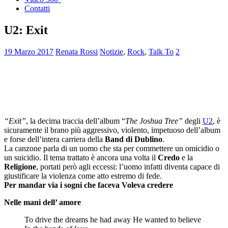
Contatti
U2: Exit
19 Marzo 2017
Renata Rossi
Notizie
,
Rock
,
Talk To
2
“Exit”
, la decima traccia dell’album “
The Joshua Tree”
degli
U2
, è
sicuramente il brano più aggressivo, violento, impetuoso dell’album
e forse dell’intera carriera della
Band di Dublino
.
La canzone parla di un uomo che sta per commettere un omicidio o
un suicidio. Il tema trattato è ancora una volta il
Credo
e la
Religione
, portati però agli eccessi: l’uomo infatti diventa capace di
giustificare la violenza come atto estremo di fede.
Per mandar via i sogni che faceva Voleva credere
Nelle mani dell’ amore
To drive the dreams he had away He wanted to believe