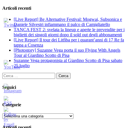
Articoli recenti
[Live Report] Be Alternative Festival: Mogwai, Subsonica e
Daniele Silvestri infiammano il palco di Camigliatello
TANCA FEST 2: svelata la lineup e aperte le prevendite per i
biglietti dei singoli giorni dopo il sold out degli abbonamenti
[Live Report] Il tour dei Litfiba per i quarant’anni di 17 Re fa
tappa a Cosenza
[Photostory] Suzanne Vega porta il suo Flying With Angels
Tour al Giardino Scotto di Pisa
Suzanne Vega protagonista al Giardino Scotto di Pisa sabato
25 luglio
Ricerca
per:
Seguici
Categorie
Categorie
Articoli recenti