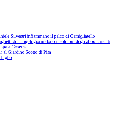
iele Silvestri infiammano il palco di Camigliatello
lietti dei singoli giorni dopo il sold out degli abbonamenti
 tappa a Cosenza
 al Giardino Scotto di Pisa
 luglio