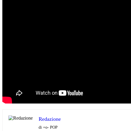
Redazione
di +o- POP