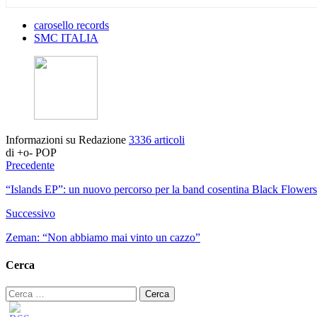
carosello records
SMC ITALIA
Informazioni su Redazione
3336 articoli
di +o- POP
Precedente
“Islands EP”: un nuovo percorso per la band cosentina Black Flower
Successivo
Zeman: “Non abbiamo mai vinto un cazzo”
Cerca
Ricerca
per: