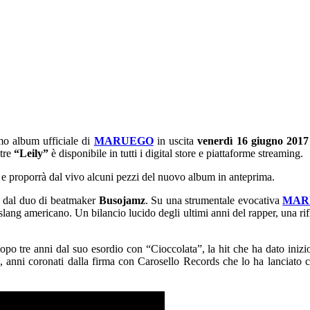
mo album ufficiale di
MARUEGO
in uscita
venerdì 16 giugno 2017
ntre
“Leily”
è disponibile in tutti i digital store e piattaforme streaming
.
e proporrà dal vivo alcuni pezzi del nuovo album in anteprima.
to dal duo di beatmaker
Busojamz
. Su una strumentale evocativa
MAR
 e slang americano. Un bilancio lucido degli ultimi anni del rapper, una ri
opo tre anni dal suo esordio con “Cioccolata”, la hit che ha dato inizio 
ola, anni coronati dalla firma con Carosello Records che lo ha lanciat