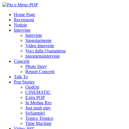
Home Page
Recensioni
Notizie
Interviste
Interviste
Singolarmente
Video Interviste
Voci dalla Quarantena
piuomenointerviste
Concerti
Photo Story
Report Concerti
Talk To
Pop Stories
QpdOn
CINEMATIC
Extra POP
In Medias Res
Just push play
SoSample!
Topico Tropico
Time Machine
Video 360°