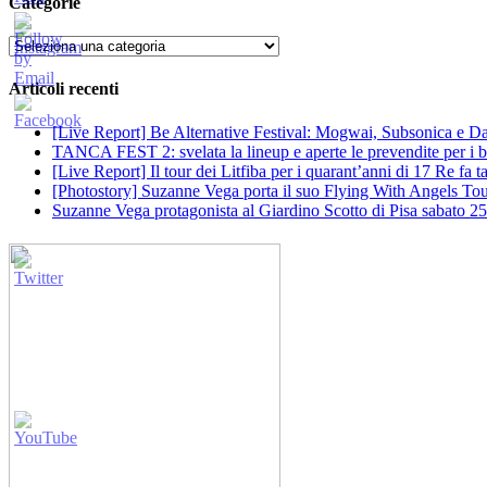
Categorie
Categorie
Articoli recenti
[Live Report] Be Alternative Festival: Mogwai, Subsonica e Dan
TANCA FEST 2: svelata la lineup e aperte le prevendite per i big
[Live Report] Il tour dei Litfiba per i quarant’anni di 17 Re fa
[Photostory] Suzanne Vega porta il suo Flying With Angels Tour
Suzanne Vega protagonista al Giardino Scotto di Pisa sabato 25