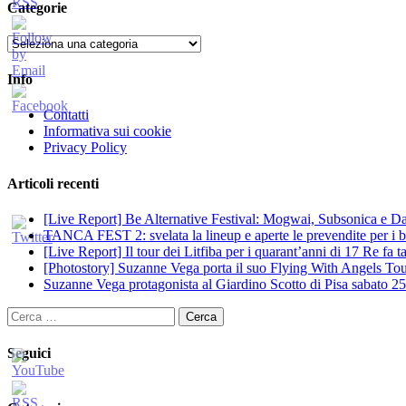
Categorie
Categorie
Info
Contatti
Informativa sui cookie
Privacy Policy
Articoli recenti
[Live Report] Be Alternative Festival: Mogwai, Subsonica e Dan
TANCA FEST 2: svelata la lineup e aperte le prevendite per i big
[Live Report] Il tour dei Litfiba per i quarant’anni di 17 Re fa
[Photostory] Suzanne Vega porta il suo Flying With Angels Tour
Suzanne Vega protagonista al Giardino Scotto di Pisa sabato 25
Ricerca
per:
Seguici