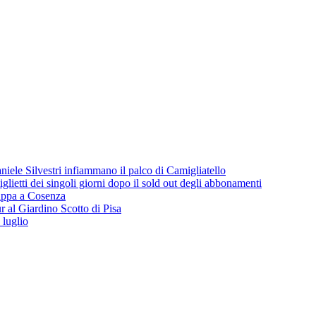
iele Silvestri infiammano il palco di Camigliatello
lietti dei singoli giorni dopo il sold out degli abbonamenti
 tappa a Cosenza
 al Giardino Scotto di Pisa
 luglio