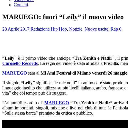
Contatti
MARUEGO: fuori “Leily” il nuovo video
28 Aprile 2017
Redazione
Hip Hop
,
Notizie
,
Nuove uscite
,
Rap
0
“Leily”
è il primo video che anticipa
“Tra Zenith e Nadir”,
il pri
Carosello Records
. La regia del video è stata affidata a Priscilla, me
MARUEGO
sarà al
Mi Ami Festival di Milano venerdì 26 maggio
Il singolo
“Leily”
significa “le mie notti” in arabo ed è stato prodot
linguaggio inedito che utilizza su più livelli italiano, arabo, francese
vita” che col tempo può distruggerti.
L’album di esordio di
MARUEGO
“Tra Zenith e Nadir”
arriva d
album importanti, singoli, mixtape e live nei club di tutta la Penis
“Sulla stessa barca” premiato da critica e pubblico.