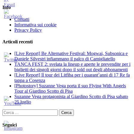
Info
Contatti
Informativa sui cookie
Privacy Policy
Articoli recenti
[Live Report] Be Alternative Festival: Mogwai, Subsonica e
Daniele Silvestri infiammano il palco di Camigliatello
TANCA FEST 2: svelata la lineup e aperte le prevendite per i
biglietti dei singoli giorni dopo il sold out degli abbonamenti
[Live Report] Il tour dei Litfiba per i quarant’anni di 17 Re fa
tappa a Cosenza
[Photostory] Suzanne Vega porta il suo Flying With Angels
Tour al Giardino Scotto di Pisa
Suzanne Vega protagonista al Giardino Scotto di Pisa sabato
25 luglio
Ricerca
per:
Seguici