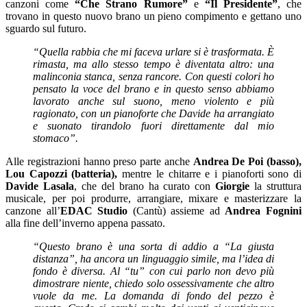
canzoni come
“Che Strano Rumore”
e
“Il Presidente”
, che
trovano in questo nuovo brano un pieno compimento e gettano uno
sguardo sul futuro.
“Quella rabbia che mi faceva urlare si è trasformata. È
rimasta, ma allo stesso tempo è diventata altro: una
malinconia stanca, senza rancore. Con questi colori ho
pensato la voce del brano e in questo senso abbiamo
lavorato anche sul suono, meno violento e più
ragionato, con un pianoforte che Davide ha arrangiato
e suonato tirandolo fuori direttamente dal mio
stomaco”.
Alle registrazioni hanno preso parte anche
Andrea De Poi (basso),
Lou Capozzi (batteria),
mentre le chitarre e i pianoforti sono di
Davide
Lasala
, che del brano ha curato con
Giorgie
la struttura
musicale, per poi produrre, arrangiare, mixare e masterizzare la
canzone all’
EDAC Studio
(Cantù) assieme ad
Andrea
Fognini
alla fine dell’inverno appena passato.
“Questo brano è una sorta di addio a “La giusta
distanza”, ha ancora un linguaggio simile, ma l’idea di
fondo è diversa. Al “tu” con cui parlo non devo più
dimostrare niente, chiedo solo ossessivamente che altro
vuole da me. La domanda di fondo del pezzo è