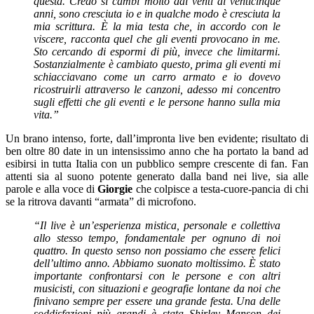
questa. Credo si cambi molto dai venti ai venticinque
anni, sono cresciuta io e in qualche modo è cresciuta la
mia scrittura. È la mia testa che, in accordo con le
viscere, racconta quel che gli eventi provocano in me.
Sto cercando di espormi di più, invece che limitarmi.
Sostanzialmente è cambiato questo, prima gli eventi mi
schiacciavano come un carro armato e io dovevo
ricostruirli attraverso le canzoni, adesso mi concentro
sugli effetti che gli eventi e le persone hanno sulla mia
vita.”
Un brano intenso, forte, dall’impronta live ben evidente; risultato di
ben oltre 80 date in un intensissimo anno che ha portato la band ad
esibirsi in tutta Italia con un pubblico sempre crescente di fan. Fan
attenti sia al suono potente generato dalla band nei live, sia alle
parole e alla voce di
Giorgie
che colpisce a testa-cuore-pancia di chi
se la ritrova davanti “armata” di microfono.
“Il live è un’esperienza mistica, personale e collettiva
allo stesso tempo, fondamentale per ognuno di noi
quattro. In questo senso non possiamo che essere felici
dell’ultimo anno. Abbiamo suonato moltissimo. È stato
importante confrontarsi con le persone e con altri
musicisti, con situazioni e geografie lontane da noi che
finivano sempre per essere una grande festa. Una delle
soddisfazioni più grandi è stata Shirley Manson dei