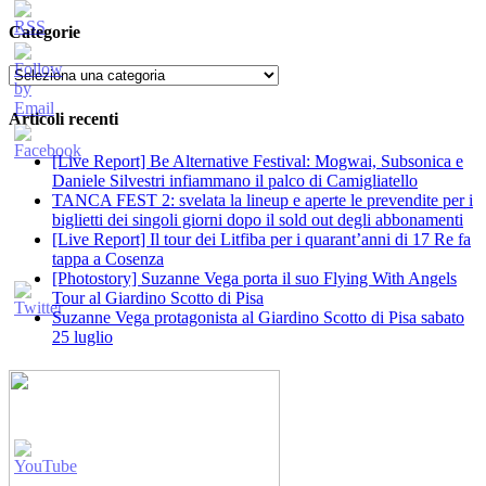
Categorie
Categorie
Articoli recenti
[Live Report] Be Alternative Festival: Mogwai, Subsonica e
Daniele Silvestri infiammano il palco di Camigliatello
TANCA FEST 2: svelata la lineup e aperte le prevendite per i
biglietti dei singoli giorni dopo il sold out degli abbonamenti
[Live Report] Il tour dei Litfiba per i quarant’anni di 17 Re fa
tappa a Cosenza
[Photostory] Suzanne Vega porta il suo Flying With Angels
Tour al Giardino Scotto di Pisa
Suzanne Vega protagonista al Giardino Scotto di Pisa sabato
25 luglio