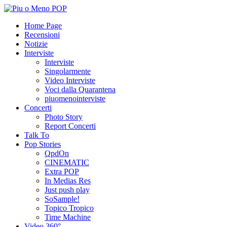
Home Page
Recensioni
Notizie
Interviste
Interviste
Singolarmente
Video Interviste
Voci dalla Quarantena
piuomenointerviste
Concerti
Photo Story
Report Concerti
Talk To
Pop Stories
QpdOn
CINEMATIC
Extra POP
In Medias Res
Just push play
SoSample!
Topico Tropico
Time Machine
Video 360°