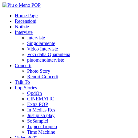
Home Page
Recensioni
Notizie
Interviste
Interviste
Singolarmente
Video Interviste
Voci dalla Quarantena
piuomenointerviste
Concerti
Photo Story
Report Concerti
Talk To
Pop Stories
QpdOn
CINEMATIC
Extra POP
In Medias Res
Just push play
SoSample!
Topico Tropico
Time Machine
Video 360°