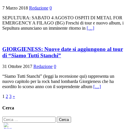
7 Marzo 2018
Redazione
0
SEPULTURA: SABATO 4 AGOSTO OSPITI DI METAL FOR
EMERGENCY A FILAGO (BG) Freschi di tour e nuovo album, i
Sepultura annunciano un imminente ritorno in
[…]
GIORGIENESS: Nuove date si aggiungono al tour
di “Siamo Tutti Stanchi”
31 Ottobre 2017
Redazione
0
“Siamo Tutti Stanchi” (leggi la recensione qui) rappresenta un
nuovo capitolo per la rock band lombarda Giorgieness che ha
esordito lo scorso anno con il sorprendente album
[…]
Paginazione
1
2
3
»
degli
Cerca
articoli
Ricerca
per: