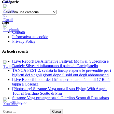
Categorie
Categorie
Info
Contatti
Informativa sui cookie
Privacy Policy
Articoli recenti
[Live Report] Be Alternative Festival: Mogwai, Subsonica e
Daniele Silvestri infiammano il palco di Camigliatello
TANCA FEST 2: svelata la lineup e aperte le prevendite per i
biglietti dei singoli giorni dopo il sold out degli abbonamenti
[Live Report] Il tour dei Litfiba per i quarant’anni di 17 Re fa
tappa a Cosenza
[Photostory] Suzanne Vega porta il suo Flying With Angels
Tour al Giardino Scotto di Pisa
Suzanne Vega protagonista al Giardino Scotto di Pisa sabato
25 luglio
Ricerca