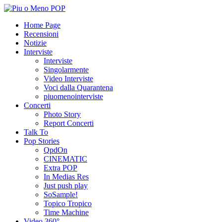
Home Page
Recensioni
Notizie
Interviste
Interviste
Singolarmente
Video Interviste
Voci dalla Quarantena
piuomenointerviste
Concerti
Photo Story
Report Concerti
Talk To
Pop Stories
QpdOn
CINEMATIC
Extra POP
In Medias Res
Just push play
SoSample!
Topico Tropico
Time Machine
Video 360°