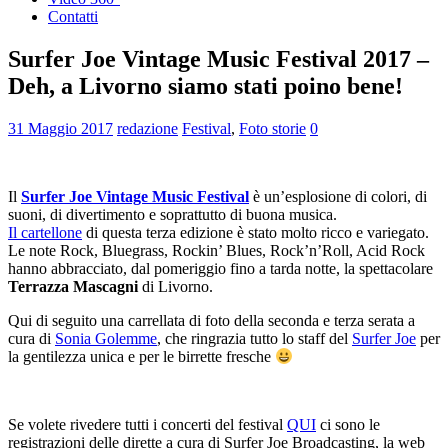
Contatti
Surfer Joe Vintage Music Festival 2017 –
Deh, a Livorno siamo stati poino bene!
31 Maggio 2017
redazione
Festival
,
Foto storie
0
Il
Surfer Joe Vintage Music Festival
è un’esplosione di colori, di
suoni, di divertimento e soprattutto di buona musica.
Il cartellone
di questa terza edizione è stato molto ricco e variegato.
Le note Rock, Bluegrass, Rockin’ Blues, Rock’n’Roll, Acid Rock
hanno abbracciato, dal pomeriggio fino a tarda notte, la spettacolare
Terrazza Mascagni
di Livorno.
Qui di seguito una carrellata di foto della seconda e terza serata a
cura di
Sonia Golemme
, che ringrazia tutto lo staff del
Surfer Joe
per
la gentilezza unica e per le birrette fresche
Se volete rivedere tutti i concerti del festival
QUI
ci sono le
registrazioni delle dirette a cura di Surfer Joe Broadcasting, la web