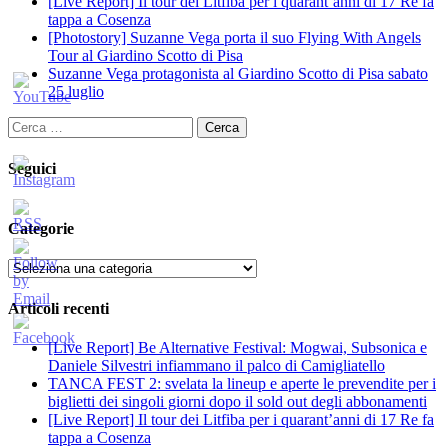
[Live Report] Il tour dei Litfiba per i quarant’anni di 17 Re fa
tappa a Cosenza
[Photostory] Suzanne Vega porta il suo Flying With Angels
Tour al Giardino Scotto di Pisa
Suzanne Vega protagonista al Giardino Scotto di Pisa sabato
25 luglio
Ricerca
per:
Seguici
Categorie
Categorie
Articoli recenti
[Live Report] Be Alternative Festival: Mogwai, Subsonica e
Daniele Silvestri infiammano il palco di Camigliatello
TANCA FEST 2: svelata la lineup e aperte le prevendite per i
biglietti dei singoli giorni dopo il sold out degli abbonamenti
[Live Report] Il tour dei Litfiba per i quarant’anni di 17 Re fa
tappa a Cosenza