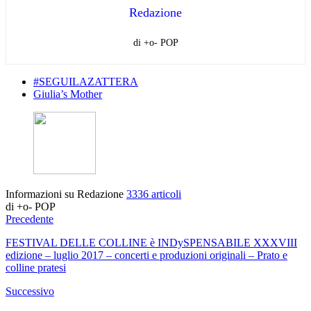
Redazione
di +o- POP
#SEGUILAZATTERA
Giulia’s Mother
Informazioni su Redazione
3336 articoli
di +o- POP
Precedente
FESTIVAL DELLE COLLINE è INDySPENSABILE XXXVIII
edizione – luglio 2017 – concerti e produzioni originali – Prato e
colline pratesi
Successivo