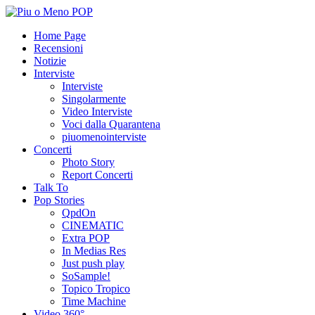
Home Page
Recensioni
Notizie
Interviste
Interviste
Singolarmente
Video Interviste
Voci dalla Quarantena
piuomenointerviste
Concerti
Photo Story
Report Concerti
Talk To
Pop Stories
QpdOn
CINEMATIC
Extra POP
In Medias Res
Just push play
SoSample!
Topico Tropico
Time Machine
Video 360°