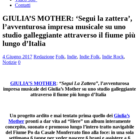
Contatti
GIULIA’S MOTHER: ‘Segui la zattera’,
l’avventurosa impresa musicale su uno
studio galleggiante attraverso il fiume più
lungo d’Italia
4 Giugno 2017
Redazione
Folk
,
Indie
,
Indie Folk
,
Indie Rock
,
Notizie
0
GIULIA’S MOTHER
:
“Segui La Zattera”
, l’avventurosa
impresa musicale dei Giulia’s Mother su uno studio galleggiante
attraverso il fiume più lungo d’Italia
Un progetto ardito e mai tentato prima quello dei
Giulia’s
Mother
pronti a dar vita ad “Here” un album interamente
concepito, suonato e promosso lungo l’intero tratto navigabile
del Fiume Po da Casale Monferrato fino alla foce: in una sola
settimana 6 tappe per veder nascere 6 brani e assistere a 6