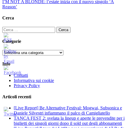
I’M NOT A BLONDE: l’estate inizia con il nuovo singolo ‘A
Reason’
Cerca
Ricerca
per:
Categorie
Categorie
Info
Contatti
Informativa sui cookie
Privacy Policy
Articoli recenti
[Live Report] Be Alternative Festival: Mogwai, Subsonica e
Daniele Silvestri infiammano il palco di Camigliatello
TANCA FEST 2: svelata la lineup e aperte le prevendite per i
biglietti dei singoli giorni dopo il sold out degli abbonamenti