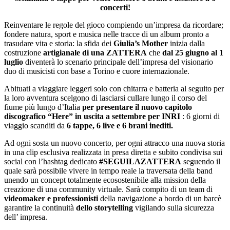
concerti!
Reinventare le regole del gioco compiendo un’impresa da ricordare;
fondere natura, sport e musica nelle tracce di un album pronto a
trasudare vita e storia: la sfida dei
Giulia’s Mother
inizia dalla
costruzione
artigianale di una ZATTERA
che
dal 25 giugno al 1
luglio
diventerà lo scenario principale dell’impresa del visionario
duo di musicisti con base a Torino e cuore internazionale.
Abituati a viaggiare leggeri solo con chitarra e batteria al seguito per
la loro avventura scelgono di lasciarsi cullare lungo il corso del
fiume più lungo d’Italia
per presentare il nuovo capitolo
discografico “Here” in uscita a settembre per INRI
: 6 giorni di
viaggio scanditi da
6 tappe, 6 live e 6 brani inediti.
Ad ogni sosta un nuovo concerto, per ogni attracco una nuova storia
in una clip esclusiva realizzata in presa diretta e subito condivisa sui
social con l’hashtag dedicato
#SEGUILAZATTERA
seguendo il
quale sarà possibile vivere in tempo reale la traversata della band
unendo un concept totalmente ecosostenibile alla mission della
creazione di una community virtuale. Sarà compito di un team di
videomaker e professionisti
della navigazione a bordo di un barcè
garantire la continuità
dello storytelling
vigilando sulla sicurezza
dell’ impresa.