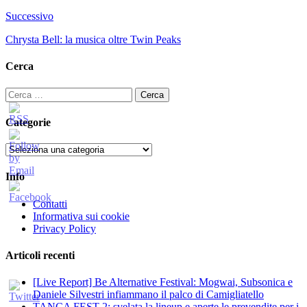
Successivo
Chrysta Bell: la musica oltre Twin Peaks
Cerca
Ricerca
per:
Categorie
Categorie
Info
Contatti
Informativa sui cookie
Privacy Policy
Articoli recenti
[Live Report] Be Alternative Festival: Mogwai, Subsonica e
Daniele Silvestri infiammano il palco di Camigliatello
TANCA FEST 2: svelata la lineup e aperte le prevendite per i