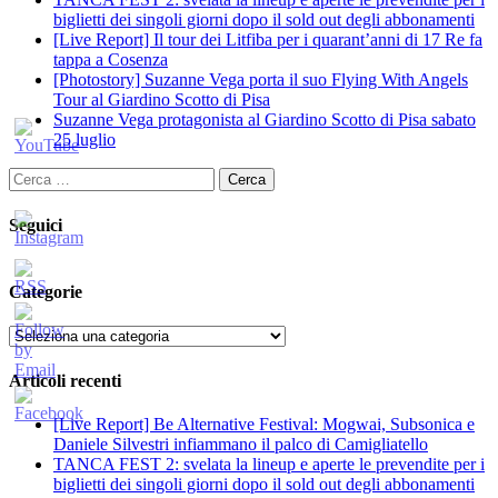
biglietti dei singoli giorni dopo il sold out degli abbonamenti
[Live Report] Il tour dei Litfiba per i quarant’anni di 17 Re fa
tappa a Cosenza
[Photostory] Suzanne Vega porta il suo Flying With Angels
Tour al Giardino Scotto di Pisa
Suzanne Vega protagonista al Giardino Scotto di Pisa sabato
25 luglio
Ricerca
per:
Seguici
Categorie
Categorie
Articoli recenti
[Live Report] Be Alternative Festival: Mogwai, Subsonica e
Daniele Silvestri infiammano il palco di Camigliatello
TANCA FEST 2: svelata la lineup e aperte le prevendite per i
biglietti dei singoli giorni dopo il sold out degli abbonamenti