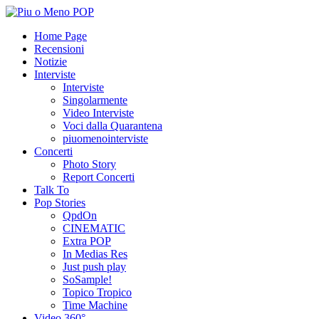
Home Page
Recensioni
Notizie
Interviste
Interviste
Singolarmente
Video Interviste
Voci dalla Quarantena
piuomenointerviste
Concerti
Photo Story
Report Concerti
Talk To
Pop Stories
QpdOn
CINEMATIC
Extra POP
In Medias Res
Just push play
SoSample!
Topico Tropico
Time Machine
Video 360°