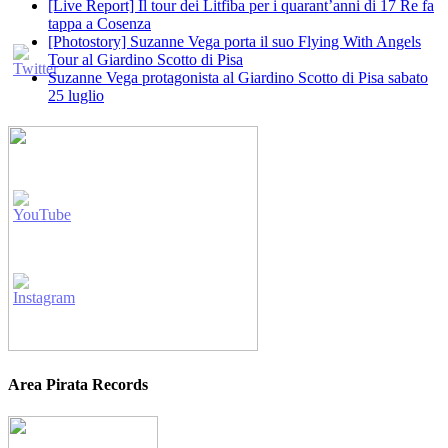
[Live Report] Il tour dei Litfiba per i quarant’anni di 17 Re fa
tappa a Cosenza
[Photostory] Suzanne Vega porta il suo Flying With Angels
Tour al Giardino Scotto di Pisa
Suzanne Vega protagonista al Giardino Scotto di Pisa sabato
25 luglio
Area Pirata Records