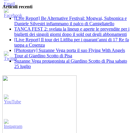
Articoli recenti
[Live Report] Be Alternative Festival: Mogwai, Subsonica e
Daniele Silvestri infiammano il palco di Camigliatello
TANCA FEST 2: svelata la lineup e aperte le prevendite per i
biglietti dei singoli giorni dopo il sold out degli abbonamenti
[Live Report] Il tour dei Litfiba per i quarant’anni di 17 Re fa
tappa a Cosenza
[Photostory] Suzanne Vega porta il suo Flying With Angels
Tour al Giardino Scotto di Pisa
Suzanne Vega protagonista al Giardino Scotto di Pisa sabato
25 luglio