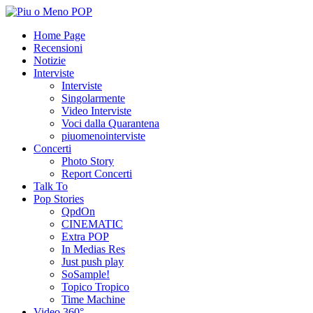
Home Page
Recensioni
Notizie
Interviste
Interviste
Singolarmente
Video Interviste
Voci dalla Quarantena
piuomenointerviste
Concerti
Photo Story
Report Concerti
Talk To
Pop Stories
QpdOn
CINEMATIC
Extra POP
In Medias Res
Just push play
SoSample!
Topico Tropico
Time Machine
Video 360°