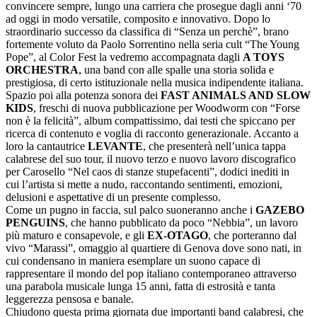
convincere sempre, lungo una carriera che prosegue dagli anni ‘70
ad oggi in modo versatile, composito e innovativo. Dopo lo
straordinario successo da classifica di “Senza un perchè”, brano
fortemente voluto da Paolo Sorrentino nella seria cult “The Young
Pope”, al Color Fest la vedremo accompagnata dagli
A TOYS
ORCHESTRA
, una band con alle spalle una storia solida e
prestigiosa, di certo istituzionale nella musica indipendente italiana.
Spazio poi alla potenza sonora dei
FAST ANIMALS AND SLOW
KIDS
, freschi di nuova pubblicazione per Woodworm con “Forse
non è la felicità”, album compattissimo, dai testi che spiccano per
ricerca di contenuto e voglia di racconto generazionale. Accanto a
loro la cantautrice
LEVANTE
, che presenterà nell’unica tappa
calabrese del suo tour, il nuovo terzo e nuovo lavoro discografico
per Carosello “Nel caos di stanze stupefacenti”, dodici inediti in
cui l’artista si mette a nudo, raccontando sentimenti, emozioni,
delusioni e aspettative di un presente complesso.
Come un pugno in faccia, sul palco suoneranno anche i
GAZEBO
PENGUINS
, che hanno pubblicato da poco “Nebbia”, un lavoro
più maturo e consapevole, e gli
EX-OTAGO
, che porteranno dal
vivo “Marassi”, omaggio al quartiere di Genova dove sono nati, in
cui condensano in maniera esemplare un suono capace di
rappresentare il mondo del pop italiano contemporaneo attraverso
una parabola musicale lunga 15 anni, fatta di estrosità e tanta
leggerezza pensosa e banale.
Chiudono questa prima giornata due importanti band calabresi, che