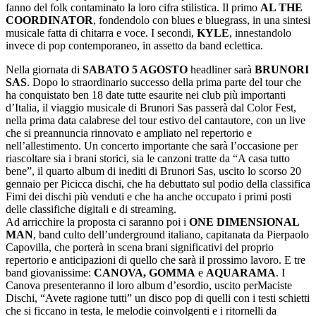
fanno del folk contaminato la loro cifra stilistica. Il primo
AL THE
COORDINATOR
, fondendolo con blues e bluegrass, in una sintesi
musicale fatta di chitarra e voce. I secondi,
KYLE
, innestandolo
invece di pop contemporaneo, in assetto da band eclettica.
Nella giornata di
SABATO 5 AGOSTO
headliner sarà
BRUNORI
SAS
. Dopo lo straordinario successo della prima parte del tour che
ha conquistato ben 18 date tutte esaurite nei club più importanti
d’Italia, il viaggio musicale di Brunori Sas passerà dal Color Fest,
nella prima data calabrese del tour estivo del cantautore, con un live
che si preannuncia rinnovato e ampliato nel repertorio e
nell’allestimento. Un concerto importante che sarà l’occasione per
riascoltare sia i brani storici, sia le canzoni tratte da “A casa tutto
bene”, il quarto album di inediti di Brunori Sas, uscito lo scorso 20
gennaio per Picicca dischi, che ha debuttato sul podio della classifica
Fimi dei dischi più venduti e che ha anche occupato i primi posti
delle classifiche digitali e di streaming.
Ad arricchire la proposta ci saranno poi i
ONE DIMENSIONAL
MAN
, band culto dell’underground italiano, capitanata da Pierpaolo
Capovilla, che porterà in scena brani significativi del proprio
repertorio e anticipazioni di quello che sarà il prossimo lavoro. E tre
band giovanissime:
CANOVA, GOMMA
e
AQUARAMA
. I
Canova presenteranno il loro album d’esordio, uscito perMaciste
Dischi, “Avete ragione tutti” un disco pop di quelli con i testi schietti
che si ficcano in testa, le melodie coinvolgenti e i ritornelli da