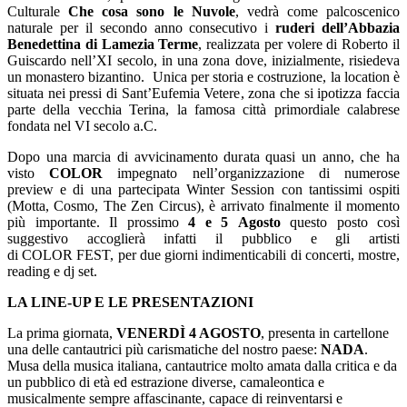
Culturale
Che cosa sono le Nuvole
, vedrà come palcoscenico
naturale per il secondo anno consecutivo i
ruderi dell’Abbazia
Benedettina di Lamezia Terme
, realizzata per volere di Roberto il
Guiscardo nell’XI secolo, in una zona dove, inizialmente, risiedeva
un monastero bizantino. Unica per storia e costruzione, la location è
situata nei pressi di Sant’Eufemia Vetere, zona che si ipotizza faccia
parte della vecchia Terina, la famosa città primordiale calabrese
fondata nel VI secolo a.C.
Dopo una marcia di avvicinamento durata quasi un anno, che ha
visto
COLOR
impegnato nell’organizzazione di numerose
preview e di una partecipata Winter Session con tantissimi ospiti
(Motta, Cosmo, The Zen Circus), è arrivato finalmente il momento
più importante. Il prossimo
4 e 5 Agosto
questo posto così
suggestivo accoglierà infatti il pubblico e gli artisti
di COLOR FEST, per due giorni indimenticabili di concerti, mostre,
reading e dj set.
LA LINE-UP E LE PRESENTAZIONI
La prima giornata,
VENERDÌ 4 AGOSTO
, presenta in cartellone
una delle cantautrici più carismatiche del nostro paese:
NADA
.
Musa della musica italiana, cantautrice molto amata dalla critica e da
un pubblico di età ed estrazione diverse, camaleontica e
musicalmente sempre affascinante, capace di reinventarsi e