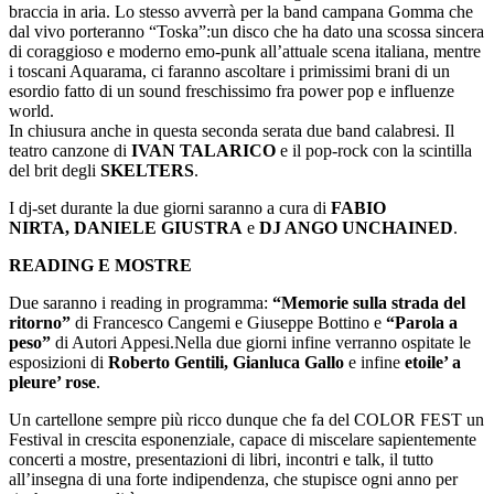
braccia in aria. Lo stesso avverrà per la band campana Gomma che
dal vivo porteranno “Toska”:un disco che ha dato una scossa sincera
di coraggioso e moderno emo-punk all’attuale scena italiana, mentre
i toscani Aquarama, ci faranno ascoltare i primissimi brani di un
esordio fatto di un sound freschissimo fra power pop e influenze
world.
In chiusura anche in questa seconda serata due band calabresi. Il
teatro canzone di
IVAN TALARICO
e il pop-rock con la scintilla
del brit degli
SKELTERS
.
I dj-set durante la due giorni saranno a cura di
FABIO
NIRTA, DANIELE GIUSTRA
e
DJ ANGO UNCHAINED
.
READING E MOSTRE
Due saranno i reading in programma:
“Memorie sulla strada del
ritorno”
di Francesco Cangemi e Giuseppe Bottino e
“Parola a
peso”
di Autori Appesi.Nella due giorni infine verranno ospitate le
esposizioni di
Roberto Gentili, Gianluca Gallo
e infine
etoile’ a
pleure’ rose
.
Un cartellone sempre più ricco dunque che fa del COLOR FEST un
Festival in crescita esponenziale, capace di miscelare sapientemente
concerti a mostre, presentazioni di libri, incontri e talk, il tutto
all’insegna di una forte indipendenza, che stupisce ogni anno per