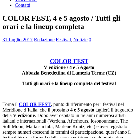
Contatti
COLOR FEST, 4 e 5 agosto / Tutti gli
orari e la lineup completa
31 Luglio 2017
Redazione
Festival
,
Notizie
0
COLOR FEST
V edizione / 4 e 5 Agosto
Abbazia Benedettina di Lamezia Terme (CZ)
Tutti gli orari e la lineup completa del festival
Torna il
COLOR FEST
, punto di riferimento per i festival nel
Meridione d’Italia, che il prossimo
4 e 5 agosto
taglierà il traguardo
della
V edizione
. Dopo aver ospitato in tre anni numerosi artisti
italiani e internazionali (Verdena, Afterhours, Iosonouncane, The
Soft Moon, Marta sui tubi, Marlene Kuntz, etc.) e aver registrato
sempre numeri crescenti in termini di partecipazione, quest’anno il
festival bissa la formula della scorsa edizione e raddoppia: due