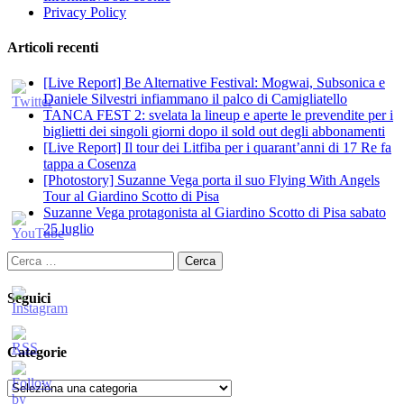
Privacy Policy
Articoli recenti
[Live Report] Be Alternative Festival: Mogwai, Subsonica e
Daniele Silvestri infiammano il palco di Camigliatello
TANCA FEST 2: svelata la lineup e aperte le prevendite per i
biglietti dei singoli giorni dopo il sold out degli abbonamenti
[Live Report] Il tour dei Litfiba per i quarant’anni di 17 Re fa
tappa a Cosenza
[Photostory] Suzanne Vega porta il suo Flying With Angels
Tour al Giardino Scotto di Pisa
Suzanne Vega protagonista al Giardino Scotto di Pisa sabato
25 luglio
Ricerca
per:
Seguici
Categorie
Categorie