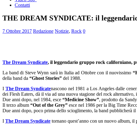
Contatti
THE DREAM SYNDICATE: il leggendario gru
7 Ottobre 2017
Redazione
Notizie
,
Rock
0
The Dream Syndicate
, il leggendario gruppo rock californiano,
La band di Steve Wynn sarà in Italia ad Ottobre con il nuovissimo
“
della band da
“Ghost Stories”
del 1988.
I
The Dream Syndicate
nascono nel 1981 a Los Angeles dalle cener
dei Flesh Eaters, dà il via ad una nuova stagione del rock alternativo,
Due anni dopo, nel 1984, esce
“Medicine Show”
, prodotto da San
Il terzo album
“Out of the Grey”
esce nel 1986 per la Big Time Reco
Due anni dopo, poco prima dello scioglimento, la band pubblicherà il
I
The Dream Syndicate
tornano quest’anno con un nuovo album, il 