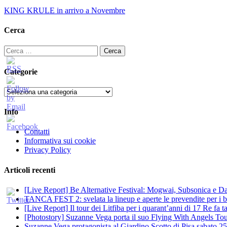
KING KRULE in arrivo a Novembre
Cerca
Ricerca
per:
Categorie
Categorie
Info
Contatti
Informativa sui cookie
Privacy Policy
Articoli recenti
[Live Report] Be Alternative Festival: Mogwai, Subsonica e Dan
TANCA FEST 2: svelata la lineup e aperte le prevendite per i big
[Live Report] Il tour dei Litfiba per i quarant’anni di 17 Re fa
[Photostory] Suzanne Vega porta il suo Flying With Angels Tour
Suzanne Vega protagonista al Giardino Scotto di Pisa sabato 25