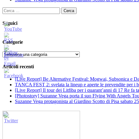
Ricerca
per:
Seguici
Categorie
Categorie
Articoli recenti
[Live Report] Be Alternative Festival: Mogwai, Subsonica e Dan
TANCA FEST 2: svelata la lineup e aperte le prevendite per i big
[Live Report] Il tour dei Litfiba per i quarant’anni di 17 Re fa
[Photostory] Suzanne Vega porta il suo Flying With Angels Tour
Suzanne Vega protagonista al Giardino Scotto di Pisa sabato 25