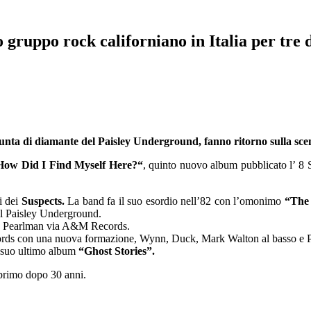
ppo rock californiano in Italia per tre 
 punta di diamante del Paisley Underground, fanno ritorno sulla sc
How Did I Find Myself Here?“
, quinto nuovo album pubblicato l’ 8 
i dei
Suspects.
La band fa il suo esordio nell’82 con l’omonimo
“The
 il Paisley Underground.
dy Pearlman via A&M Records.
rds con una nuova formazione, Wynn, Duck, Mark Walton al basso e Paul
 suo ultimo album
“Ghost Stories”.
primo dopo 30 anni.