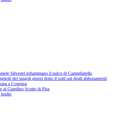
iele Silvestri infiammano il palco di Camigliatello
lietti dei singoli giorni dopo il sold out degli abbonamenti
 tappa a Cosenza
 al Giardino Scotto di Pisa
 luglio