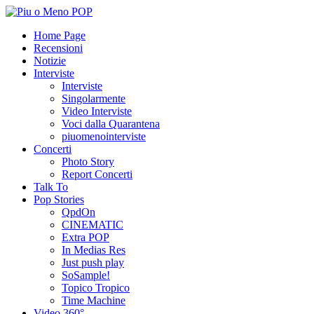
Home Page
Recensioni
Notizie
Interviste
Interviste
Singolarmente
Video Interviste
Voci dalla Quarantena
piuomenointerviste
Concerti
Photo Story
Report Concerti
Talk To
Pop Stories
QpdOn
CINEMATIC
Extra POP
In Medias Res
Just push play
SoSample!
Topico Tropico
Time Machine
Video 360°