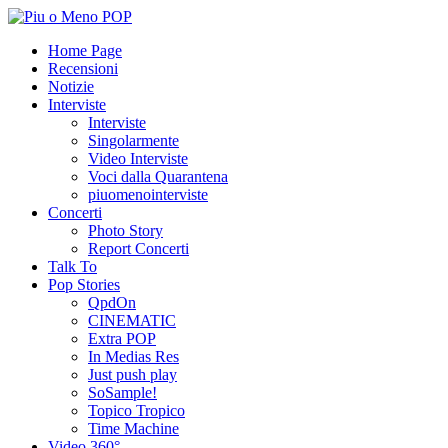
Home Page
Recensioni
Notizie
Interviste
Interviste
Singolarmente
Video Interviste
Voci dalla Quarantena
piuomenointerviste
Concerti
Photo Story
Report Concerti
Talk To
Pop Stories
QpdOn
CINEMATIC
Extra POP
In Medias Res
Just push play
SoSample!
Topico Tropico
Time Machine
Video 360°