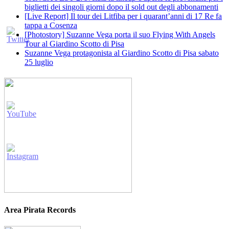
biglietti dei singoli giorni dopo il sold out degli abbonamenti
[Live Report] Il tour dei Litfiba per i quarant’anni di 17 Re fa
tappa a Cosenza
[Photostory] Suzanne Vega porta il suo Flying With Angels
Tour al Giardino Scotto di Pisa
Suzanne Vega protagonista al Giardino Scotto di Pisa sabato
25 luglio
Area Pirata Records