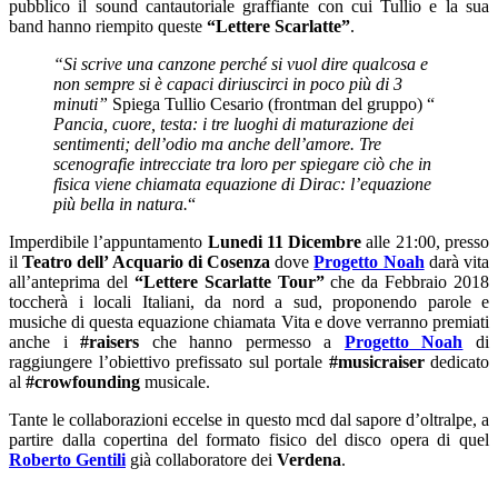
pubblico il sound cantautoriale graffiante con cui Tullio e la sua
band hanno riempito queste
“Lettere Scarlatte”
.
“Si scrive una canzone perché si vuol dire qualcosa e
non sempre si è capaci diriuscirci in poco più di 3
minuti”
Spiega Tullio Cesario (frontman del gruppo) “
Pancia, cuore, testa: i tre luoghi di maturazione dei
sentimenti; dell’odio ma anche dell’amore. Tre
scenografie intrecciate tra loro per spiegare ciò che in
fisica viene chiamata equazione di Dirac: l’equazione
più bella in natura.
“
Imperdibile l’appuntamento
Lunedi 11 Dicembre
alle 21:00, presso
il
Teatro dell’ Acquario di Cosenza
dove
Progetto Noah
darà vita
all’anteprima del
“Lettere Scarlatte Tour”
che da Febbraio 2018
toccherà i locali Italiani, da nord a sud, proponendo parole e
musiche di questa equazione chiamata Vita e dove verranno premiati
anche i
#raisers
che hanno permesso a
Progetto Noah
di
raggiungere l’obiettivo prefissato sul portale
#musicraiser
dedicato
al
#crowfounding
musicale.
Tante le collaborazioni eccelse in questo mcd dal sapore d’oltralpe, a
partire dalla copertina del formato fisico del disco opera di quel
Roberto Gentili
già collaboratore dei
Verdena
.