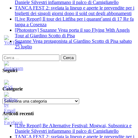
Daniele Silvestri infiammano il palco di Camigliatello
TANCA FEST 2: svelata la lineup e aperte le prevendite per i
biglietti dei singoli giorni dopo il sold out degli abbonamenti
[Live Report] Il tour dei Litfiba per i quarant’anni di 17 Re fa
tappa a Cosenza
[Photostory] Suzanne Vega porta il suo Flying With Angels
Tour al Giardino Scotto di Pisa
Suzanne Vega protagonista al Giardino Scotto di Pisa sabato
25 luglio
Ricerca
per:
Seguici
Categorie
Categorie
Articoli recenti
[Live Report] Be Alternative Festival: Mogwai, Subsonica e
Daniele Silvestri infiammano il palco di Camigliatello
TANCA FEST 2: svelata la lineup e aperte le prevendite per i