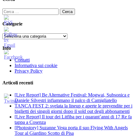
Ricerca
per:
Categorie
Categorie
Info
Contatti
Informativa sui cookie
Privacy Policy
Articoli recenti
[Live Report] Be Alternative Festival: Mogwai, Subsonica e
Daniele Silvestri infiammano il palco di Camigliatello
TANCA FEST 2: svelata la lineup e aperte le prevendite per i
biglietti dei singoli giorni dopo il sold out degli abbonamenti
[Live Report] Il tour dei Litfiba per i quarant’anni di 17 Re fa
tappa a Cosenza
[Photostory] Suzanne Vega porta il suo Flying With Angels
Tour al Giardino Scotto di Pisa