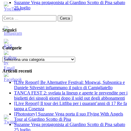
Suzanne Vega protagonista al Giardino Scotto di Pisa sabato
25 luglio
Ricerca
per:
Seguici
Categorie
Categorie
Articoli recenti
[Live Report] Be Alternative Festival: Mogwai, Subsonica e
Daniele Silvestri infiammano il palco di Camigliatello
TANCA FEST 2: svelata la lineup e aperte le prevendite per i
biglietti dei singoli giorni dopo il sold out degli abbonamenti
[Live Report] Il tour dei Litfiba per i quarant’anni di 17 Re fa
tappa a Cosenza
[Photostory] Suzanne Vega porta il suo Flying With Angels
Tour al Giardino Scotto di Pisa
Suzanne Vega protagonista al Giardino Scotto di Pisa sabato
25 luglio