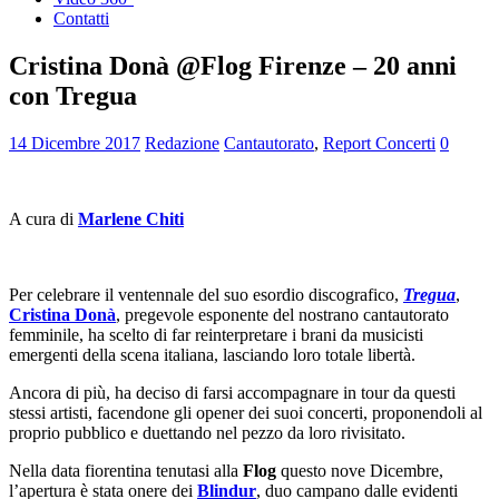
Contatti
Cristina Donà @Flog Firenze – 20 anni
con Tregua
14 Dicembre 2017
Redazione
Cantautorato
,
Report Concerti
0
A cura di
Marlene Chiti
Per celebrare il ventennale del suo esordio discografico,
Tregua
,
Cristina Donà
, pregevole esponente del nostrano cantautorato
femminile, ha scelto di far reinterpretare i brani da musicisti
emergenti della scena italiana, lasciando loro totale libertà.
Ancora di più, ha deciso di farsi accompagnare in tour da questi
stessi artisti, facendone gli opener dei suoi concerti, proponendoli al
proprio pubblico e duettando nel pezzo da loro rivisitato.
Nella data fiorentina tenutasi alla
Flog
questo nove Dicembre,
l’apertura è stata onere dei
Blindur
, duo campano dalle evidenti