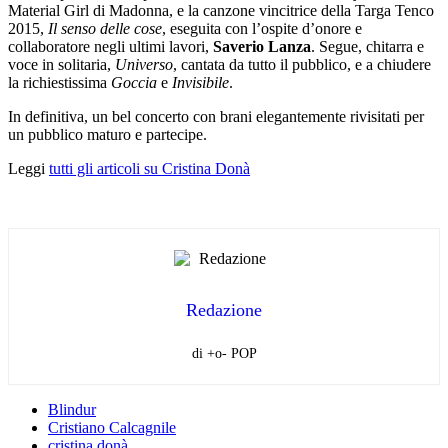
Material Girl di Madonna, e la canzone vincitrice della Targa Tenco
2015,
Il senso delle cose
, eseguita con l’ospite d’onore e
collaboratore negli ultimi lavori,
Saverio Lanza
. Segue, chitarra e
voce in solitaria,
Universo
, cantata da tutto il pubblico, e a chiudere
la richiestissima
Goccia
e
Invisibile
.
In definitiva, un bel concerto con brani elegantemente rivisitati per
un pubblico maturo e partecipe.
Leggi
tutti gli articoli su Cristina Donà
Redazione
di +o- POP
Blindur
Cristiano Calcagnile
cristina donà