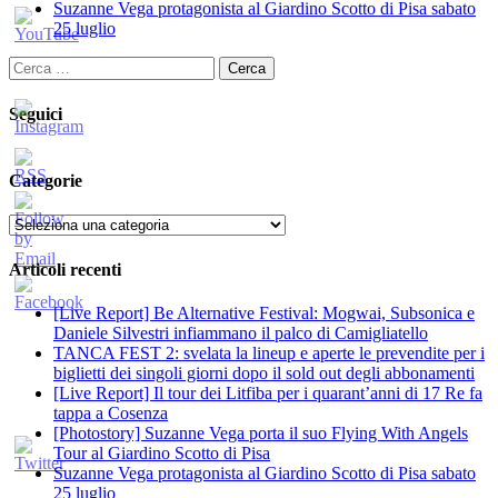
Suzanne Vega protagonista al Giardino Scotto di Pisa sabato
25 luglio
Ricerca
per:
Seguici
Categorie
Categorie
Articoli recenti
[Live Report] Be Alternative Festival: Mogwai, Subsonica e
Daniele Silvestri infiammano il palco di Camigliatello
TANCA FEST 2: svelata la lineup e aperte le prevendite per i
biglietti dei singoli giorni dopo il sold out degli abbonamenti
[Live Report] Il tour dei Litfiba per i quarant’anni di 17 Re fa
tappa a Cosenza
[Photostory] Suzanne Vega porta il suo Flying With Angels
Tour al Giardino Scotto di Pisa
Suzanne Vega protagonista al Giardino Scotto di Pisa sabato
25 luglio