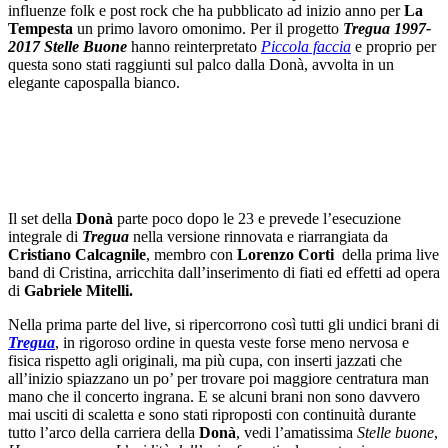
influenze folk e post rock che ha pubblicato ad inizio anno per
La
Tempesta
un primo lavoro omonimo. Per il progetto
Tregua 1997-
2017 Stelle Buone
hanno reinterpretato
Piccola faccia
e proprio per
questa sono stati raggiunti sul palco dalla Donà, avvolta in un
elegante capospalla bianco.
Il set della
Donà
parte poco dopo le 23 e prevede l’esecuzione
integrale di
Tregua
nella versione rinnovata e riarrangiata da
Cristiano Calcagnile
, membro con
Lorenzo Corti
della prima live
band di Cristina, arricchita dall’inserimento di fiati ed effetti ad opera
di
Gabriele Mitelli.
Nella prima parte del live, si ripercorrono così tutti gli undici brani di
Tregua
, in rigoroso ordine in questa veste forse meno nervosa e
fisica rispetto agli originali, ma più cupa, con inserti jazzati che
all’inizio spiazzano un po’ per trovare poi maggiore centratura man
mano che il concerto ingrana. E se alcuni brani non sono davvero
mai usciti di scaletta e sono stati riproposti con continuità durante
tutto l’arco della carriera della
Donà
, vedi l’amatissima
Stelle buone
,