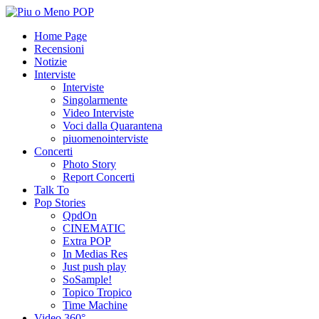
Home Page
Recensioni
Notizie
Interviste
Interviste
Singolarmente
Video Interviste
Voci dalla Quarantena
piuomenointerviste
Concerti
Photo Story
Report Concerti
Talk To
Pop Stories
QpdOn
CINEMATIC
Extra POP
In Medias Res
Just push play
SoSample!
Topico Tropico
Time Machine
Video 360°