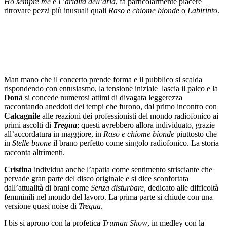
Ho sempre me
e
L’aridità dell’aria
, fa particolarmente piacere
ritrovare pezzi più inusuali quali
Raso e chiome bionde
o
Labirinto
.
Man mano che il concerto prende forma e il pubblico si scalda
rispondendo con entusiasmo, la tensione iniziale lascia il palco e la
Donà
si concede numerosi attimi di divagata leggerezza
raccontando aneddoti dei tempi che furono, dal primo incontro con
Calcagnile
alle reazioni dei professionisti del mondo radiofonico ai
primi ascolti di
Tregua
; questi avrebbero allora individuato, grazie
all’accordatura in maggiore, in
Raso e chiome bionde
piuttosto che
in
Stelle buone
il brano perfetto come singolo radiofonico. La storia
racconta altrimenti.
Cristina
individua anche l’apatia come sentimento strisciante che
pervade gran parte del disco originale e si dice sconfortata
dall’attualità di brani come
Senza disturbare
, dedicato alle difficoltà
femminili nel mondo del lavoro. La prima parte si chiude con una
versione quasi noise di
Tregua
.
I bis si aprono con la profetica
Truman Show
, in medley con la