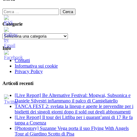
Ricerca
per:
Categorie
Categorie
Info
Contatti
Informativa sui cookie
Privacy Policy
Articoli recenti
[Live Report] Be Alternative Festival: Mogwai, Subsonica e
Daniele Silvestri infiammano il palco di Camigliatello
TANCA FEST 2: svelata la lineup e aperte le prevendite per i
biglietti dei singoli giorni dopo il sold out degli abbonamenti
[Live Report] Il tour dei Litfiba per i quarant’anni di 17 Re fa
tappa a Cosenza
[Photostory] Suzanne Vega porta il suo Flying With Angels
Tour al Giardino Scotto di Pisa