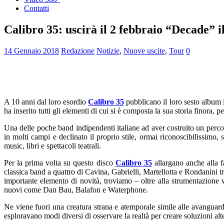
Contatti
Calibro 35: uscirà il 2 febbraio “Decade” i
14 Gennaio 2018
Redazione
Notizie
,
Nuove uscite
,
Tour
0
A 10 anni dal loro esordio
Calibro 35
pubblicano il loro sesto album 
ha inserito tutti gli elementi di cui si è composta la sua storia finora, 
Una delle poche band indipendenti italiane ad aver costruito un perco
in molti campi e declinato il proprio stile, ormai riconoscibilissimo
music, libri e spettacoli teatrali.
Per la prima volta su questo disco
Calibro 35
allargano anche alla f
classica band a quattro di Cavina, Gabrielli, Martellotta e Rondanini 
importante elemento di novità, troviamo – oltre alla strumentazione v
nuovi come Dan Bau, Balafon e Waterphone.
Ne viene fuori una creatura strana e atemporale simile alle avanguar
esploravano modi diversi di osservare la realtà per creare soluzioni 