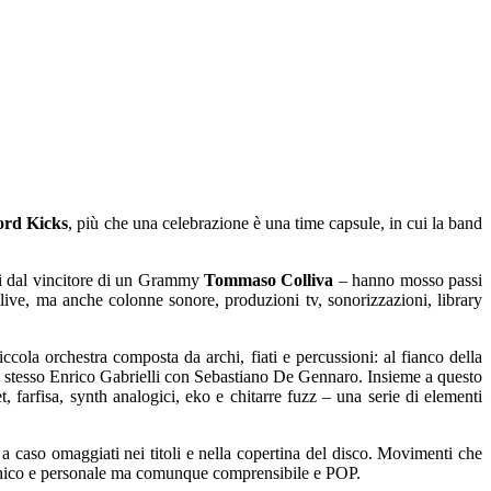
ord Kicks
, più che una celebrazione è una time capsule, in cui la band
i dal vincitore di un Grammy
Tommaso Colliva
– hanno mosso passi
 live, ma anche colonne sonore, produzioni tv, sonorizzazioni, library
cola orchestra composta da archi, fiati e percussioni: al fianco della
llo stesso Enrico Gabrielli con Sebastiano De Gennaro. Insieme a questo
 farfisa, synth analogici, eko e chitarre fuzz – una serie di elementi
 caso omaggiati nei titoli e nella copertina del disco. Movimenti che
o unico e personale ma comunque comprensibile e POP.