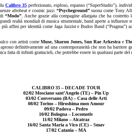
lla
Calibro 35
perfezionato, esploso, espanso (“SuperStudio”), indivi
fluenze afrobeat e cosmic jazz:
“Psycheground”
suona come Tony Allen
 di
“Modo”
. Anche grazie alla compagine allargata che ha costretto
e grandi realtà mondiali di musica strumentale, band aperte a influenze 
tivi più affini per identità come Jaga Jazzist e Budos Band (“Pragma”) 
 palco con artisti come
Muse, Sharon Jones, Sun Rae Arkestra
e
Th
 aprono definitivamente ad una contemporaneità che non ha barriere geo
a fatta di infiniti grattacieli, che potrebbe essere in qualsiasi parte de
CALIBRO 35 – DECADE TOUR
02/02 Mosciano sant’Angelo (TE) – Pin Up
03/02 Conversano (BA) – Casa delle Arti
08/02 Torino – Hiroshima mon Amour
09/02 Padova – Pedro
10/02 Bologna – Locomotiv
11/02 Milano – Alcatraz
16/02 Santa Maria a Vico (CE) – Smav
17/02 Catania – MA