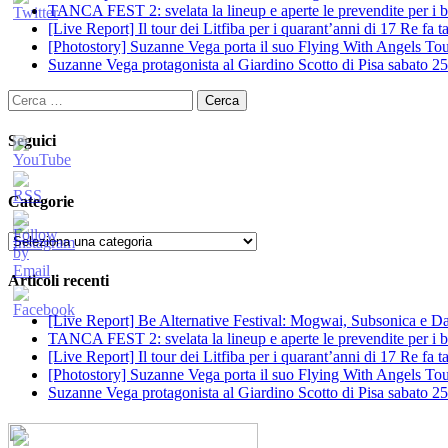
TANCA FEST 2: svelata la lineup e aperte le prevendite per i big
[Live Report] Il tour dei Litfiba per i quarant’anni di 17 Re fa
[Photostory] Suzanne Vega porta il suo Flying With Angels Tour
Suzanne Vega protagonista al Giardino Scotto di Pisa sabato 25
Ricerca
per:
Seguici
Categorie
Categorie
Articoli recenti
[Live Report] Be Alternative Festival: Mogwai, Subsonica e Dan
TANCA FEST 2: svelata la lineup e aperte le prevendite per i big
[Live Report] Il tour dei Litfiba per i quarant’anni di 17 Re fa
[Photostory] Suzanne Vega porta il suo Flying With Angels Tour
Suzanne Vega protagonista al Giardino Scotto di Pisa sabato 25