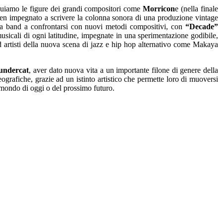
duiamo le figure dei grandi compositori come
Morricon
e (nella finale
 impegnato a scrivere la colonna sonora di una produzione vintage
 la band a confrontarsi con nuovi metodi compositivi, con
“Decade”
musicali di ogni latitudine, impegnate in una sperimentazione godibile,
ad artisti della nuova scena di jazz e hip hop alternativo come Makaya
undercat
, aver dato nuova vita a un importante filone di genere della
grafiche, grazie ad un istinto artistico che permette loro di muoversi
l mondo di oggi o del prossimo futuro.