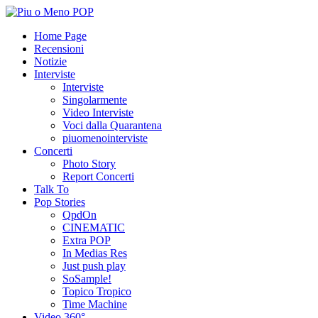
Home Page
Recensioni
Notizie
Interviste
Interviste
Singolarmente
Video Interviste
Voci dalla Quarantena
piuomenointerviste
Concerti
Photo Story
Report Concerti
Talk To
Pop Stories
QpdOn
CINEMATIC
Extra POP
In Medias Res
Just push play
SoSample!
Topico Tropico
Time Machine
Video 360°