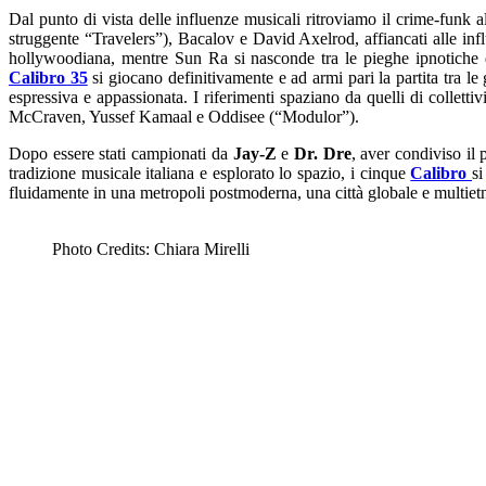
Dal punto di vista delle influenze musicali ritroviamo il crime-funk a
struggente “Travelers”), Bacalov e David Axelrod, affiancati alle in
hollywoodiana, mentre Sun Ra si nasconde tra le pieghe ipnotiche
Calibro 35
si giocano definitivamente e ad armi pari la partita tra l
espressiva e appassionata. I riferimenti spaziano da quelli di collet
McCraven, Yussef Kamaal e Oddisee (“Modulor”).
Dopo essere stati campionati da
Jay-Z
e
Dr. Dre
, aver condiviso il
tradizione musicale italiana e esplorato lo spazio, i cinque
Calibro
si
fluidamente in una metropoli postmoderna, una città globale e multietnic
Photo Credits: Chiara Mirelli