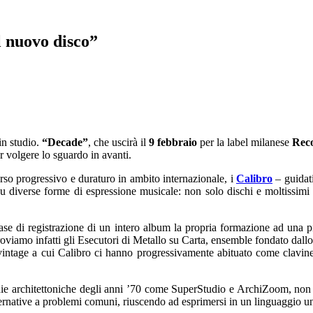
l nuovo disco”
in studio.
“Decade”
, che uscirà il
9 febbraio
per la label milanese
Rec
per volgere lo sguardo in avanti.
rso progressivo e duraturo in ambito internazionale, i
Calibro
– guidat
, su diverse forme di espressione musicale: non solo dischi e moltissimi
ase di registrazione di un intero album la propria formazione ad una pic
troviamo infatti gli Esecutori di Metallo su Carta, ensemble fondato da
intage a cui Calibro ci hanno progressivamente abituato come clavinet,
die architettoniche degli anni ’70 come SuperStudio e ArchiZoom, non a
alternative a problemi comuni, riuscendo ad esprimersi in un linguaggi