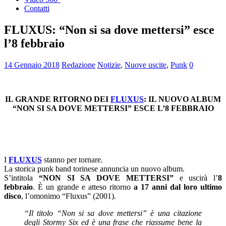
Contatti
FLUXUS: “Non si sa dove mettersi” esce
l’8 febbraio
14 Gennaio 2018
Redazione
Notizie
,
Nuove uscite
,
Punk
0
IL GRANDE RITORNO DEI
FLUXUS
: IL NUOVO ALBUM
“NON SI SA DOVE METTERSI” ESCE L’8 FEBBRAIO
I
FLUXUS
stanno per tornare.
La storica punk band torinese annuncia un nuovo album.
S’intitola
“NON SI SA DOVE METTERSI”
e uscirà l’
8
febbraio
. È un grande e atteso ritorno
a 17 anni dal loro ultimo
disco
, l’omonimo “Fluxus” (2001).
“Il titolo “Non si sa dove mettersi” è una citazione
degli Stormy Six ed è una frase che riassume bene la