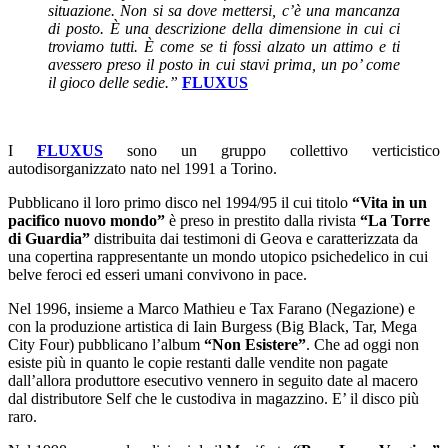
situazione. Non si sa dove mettersi, c’è una mancanza
di posto. È una descrizione della dimensione in cui ci
troviamo tutti. È come se ti fossi alzato un attimo e ti
avessero preso il posto in cui stavi prima, un po’ come
il gioco delle sedie.”
FLUXUS
I
FLUXUS
sono un gruppo collettivo verticistico
autodisorganizzato nato nel 1991 a Torino.
Pubblicano il loro primo disco nel 1994/95 il cui titolo
“Vita in un
pacifico nuovo mondo”
è preso in prestito dalla rivista
“La Torre
di Guardia”
distribuita dai testimoni di Geova e caratterizzata da
una copertina rappresentante un mondo utopico psichedelico in cui
belve feroci ed esseri umani convivono in pace.
Nel 1996, insieme a Marco Mathieu e Tax Farano (Negazione) e
con la produzione artistica di Iain Burgess (Big Black, Tar, Mega
City Four) pubblicano l’album
“Non Esistere”
. Che ad oggi non
esiste più in quanto le copie restanti dalle vendite non pagate
dall’allora produttore esecutivo vennero in seguito date al macero
dal distributore Self che le custodiva in magazzino. E’ il disco più
raro.