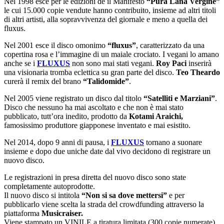
Nel 1998 esce per le edizioni de il Manifesto
“Pura Lana Vergine”
le cui 15.000 copie vendute hanno contribuito, insieme ad altri titoli
di altri artisti, alla sopravvivenza del giornale e meno a quella dei
fluxus.
Nel 2001 esce il disco omonimo
“fluxus”
, caratterizzato da una
copertina rosa e l’immagine di un maiale crociato. I vegani lo amano
anche se i
FLUXUS
non sono mai stati vegani.
Roy Paci
inserirà
una visionaria tromba eclettica su gran parte del disco.
Teo Theardo
curerà il remix del brano
“Talidomide”
.
Nel 2005 viene registrato un disco dal titolo
“Satelliti e Marziani”
.
Disco che nessuno ha mai ascoltato e che non è mai stato
pubblicato, tutt’ora inedito, prodotto da
Kotami Araichi,
famosissimo produttore giapponese inventato e mai esistito.
Nel 2014, dopo 9 anni di pausa, i
FLUXUS
tornano a suonare
insieme e dopo due uniche date dal vivo decidono di registrare un
nuovo disco.
Le registrazioni in presa diretta del nuovo disco sono state
completamente autoprodotte.
Il nuovo disco si intitola
“Non si sa dove mettersi”
e per
pubblicarlo viene scelta la strada del crowdfunding attraverso la
piattaforma
Musicraiser.
Viene stampato un VINILE a tiratura limitata (300 copie numerate).