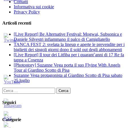
Contatti
Informativa sui cookie
Privacy Policy
Articoli recenti
[Live Report] Be Alternative Festival: Mogwai, Subsonica e
Daniele Silvestri infiammano il palco di Camigliatello
TANCA FEST 2: svelata la lineup e aperte le prevendite per i
biglietti dei singoli giorni dopo il sold out degli abbonamenti
[Live Report] Il tour dei Litfiba per i quarant’anni di 17 Re fa
tappa a Cosenza
[Photostory] Suzanne Vega porta il suo Flying With Angels
Tour al Giardino Scotto di Pisa
Suzanne Vega protagonista al Giardino Scotto di Pisa sabato
25 luglio
Ricerca
per:
Seguici
Categorie