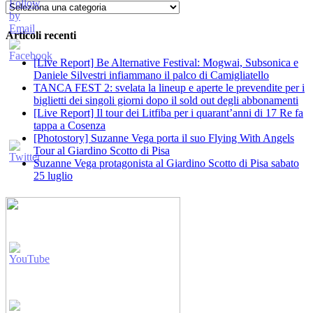
Categorie
Articoli recenti
[Live Report] Be Alternative Festival: Mogwai, Subsonica e
Daniele Silvestri infiammano il palco di Camigliatello
TANCA FEST 2: svelata la lineup e aperte le prevendite per i
biglietti dei singoli giorni dopo il sold out degli abbonamenti
[Live Report] Il tour dei Litfiba per i quarant’anni di 17 Re fa
tappa a Cosenza
[Photostory] Suzanne Vega porta il suo Flying With Angels
Tour al Giardino Scotto di Pisa
Suzanne Vega protagonista al Giardino Scotto di Pisa sabato
25 luglio