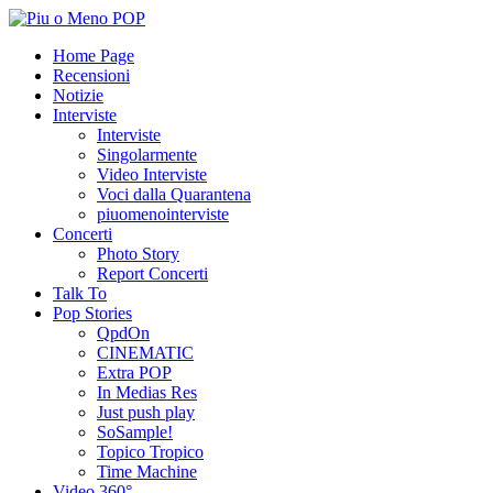
Home Page
Recensioni
Notizie
Interviste
Interviste
Singolarmente
Video Interviste
Voci dalla Quarantena
piuomenointerviste
Concerti
Photo Story
Report Concerti
Talk To
Pop Stories
QpdOn
CINEMATIC
Extra POP
In Medias Res
Just push play
SoSample!
Topico Tropico
Time Machine
Video 360°