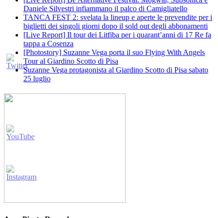
Daniele Silvestri infiammano il palco di Camigliatello
TANCA FEST 2: svelata la lineup e aperte le prevendite per i
biglietti dei singoli giorni dopo il sold out degli abbonamenti
[Live Report] Il tour dei Litfiba per i quarant’anni di 17 Re fa
tappa a Cosenza
[Photostory] Suzanne Vega porta il suo Flying With Angels
Tour al Giardino Scotto di Pisa
Suzanne Vega protagonista al Giardino Scotto di Pisa sabato
25 luglio