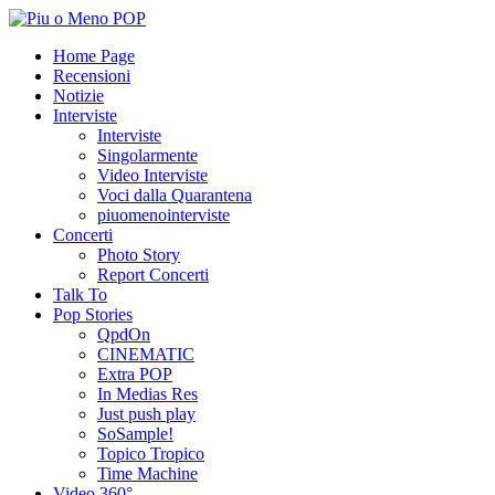
Home Page
Recensioni
Notizie
Interviste
Interviste
Singolarmente
Video Interviste
Voci dalla Quarantena
piuomenointerviste
Concerti
Photo Story
Report Concerti
Talk To
Pop Stories
QpdOn
CINEMATIC
Extra POP
In Medias Res
Just push play
SoSample!
Topico Tropico
Time Machine
Video 360°