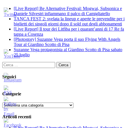
[Live Report] Be Alternative Festival: Mogwai, Subsonica e
Daniele Silvestri infiammano il palco di Camigliatello
TANCA FEST 2: svelata la lineup e aperte le prevendite per i
biglietti dei singoli giorni dopo il sold out degli abbonamenti
[Live Report] Il tour dei Litfiba per i quarant’anni di 17 Re fa
tappa a Cosenza
[Photostory] Suzanne Vega porta il suo Flying With Angels
Tour al Giardino Scotto di Pisa
Suzanne Vega protagonista al Giardino Scotto di Pisa sabato
25 luglio
Ricerca
per:
Seguici
Categorie
Categorie
Articoli recenti
[Live Report] Be Alternative Festival: Mogwai, Subsonica e