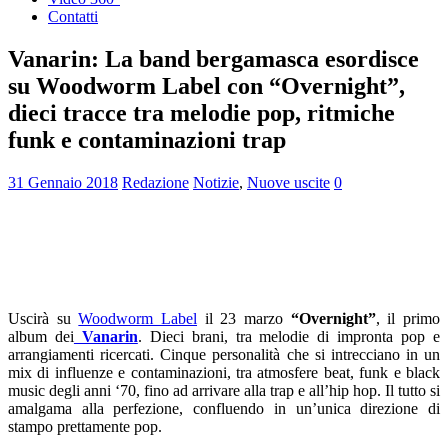
Contatti
Vanarin: La band bergamasca esordisce
su Woodworm Label con “Overnight”,
dieci tracce tra melodie pop, ritmiche
funk e contaminazioni trap
31 Gennaio 2018
Redazione
Notizie
,
Nuove uscite
0
Uscirà su
Woodworm Label
il 23 marzo
“Overnight”
, il primo
album dei
Vanarin
. Dieci brani, tra melodie di impronta pop e
arrangiamenti ricercati. Cinque personalità che si intrecciano in un
mix di influenze e contaminazioni, tra atmosfere beat, funk e black
music degli anni ‘70, fino ad arrivare alla trap e all’hip hop. Il tutto si
amalgama alla perfezione, confluendo in un’unica direzione di
stampo prettamente pop.