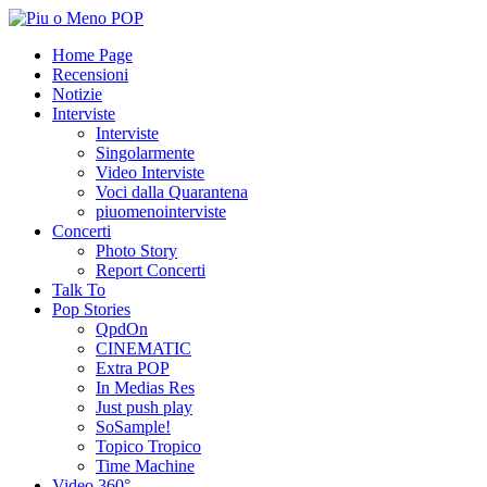
Home Page
Recensioni
Notizie
Interviste
Interviste
Singolarmente
Video Interviste
Voci dalla Quarantena
piuomenointerviste
Concerti
Photo Story
Report Concerti
Talk To
Pop Stories
QpdOn
CINEMATIC
Extra POP
In Medias Res
Just push play
SoSample!
Topico Tropico
Time Machine
Video 360°