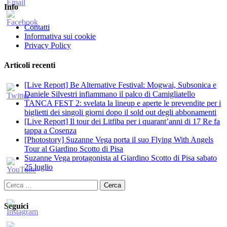
Info
Contatti
Informativa sui cookie
Privacy Policy
Articoli recenti
[Live Report] Be Alternative Festival: Mogwai, Subsonica e
Daniele Silvestri infiammano il palco di Camigliatello
TANCA FEST 2: svelata la lineup e aperte le prevendite per i
biglietti dei singoli giorni dopo il sold out degli abbonamenti
[Live Report] Il tour dei Litfiba per i quarant’anni di 17 Re fa
tappa a Cosenza
[Photostory] Suzanne Vega porta il suo Flying With Angels
Tour al Giardino Scotto di Pisa
Suzanne Vega protagonista al Giardino Scotto di Pisa sabato
25 luglio
Ricerca
per:
Seguici