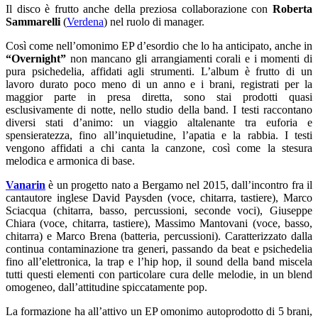
Il disco è frutto anche della preziosa collaborazione con
Roberta
Sammarelli
(
Verdena
) nel ruolo di manager.
Così come nell’omonimo EP d’esordio che lo ha anticipato, anche in
“Overnight”
non mancano gli arrangiamenti corali e i momenti di
pura psichedelia, affidati agli strumenti. L’album è frutto di un
lavoro durato poco meno di un anno e i brani, registrati per la
maggior parte in presa diretta, sono stai prodotti quasi
esclusivamente di notte, nello studio della band. I testi raccontano
diversi stati d’animo: un viaggio altalenante tra euforia e
spensieratezza, fino all’inquietudine, l’apatia e la rabbia. I testi
vengono affidati a chi canta la canzone, così come la stesura
melodica e armonica di base.
Vanarin
è un progetto nato a Bergamo nel 2015, dall’incontro fra il
cantautore inglese David Paysden (voce, chitarra, tastiere), Marco
Sciacqua (chitarra, basso, percussioni, seconde voci), Giuseppe
Chiara (voce, chitarra, tastiere), Massimo Mantovani (voce, basso,
chitarra) e Marco Brena (batteria, percussioni). Caratterizzato dalla
continua contaminazione tra generi, passando da beat e psichedelia
fino all’elettronica, la trap e l’hip hop, il sound della band miscela
tutti questi elementi con particolare cura delle melodie, in un blend
omogeneo, dall’attitudine spiccatamente pop.
La formazione ha all’attivo un EP omonimo autoprodotto di 5 brani,