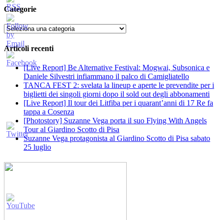
Categorie
Categorie
Articoli recenti
[Live Report] Be Alternative Festival: Mogwai, Subsonica e
Daniele Silvestri infiammano il palco di Camigliatello
TANCA FEST 2: svelata la lineup e aperte le prevendite per i
biglietti dei singoli giorni dopo il sold out degli abbonamenti
[Live Report] Il tour dei Litfiba per i quarant’anni di 17 Re fa
tappa a Cosenza
[Photostory] Suzanne Vega porta il suo Flying With Angels
Tour al Giardino Scotto di Pisa
Suzanne Vega protagonista al Giardino Scotto di Pisa sabato
25 luglio