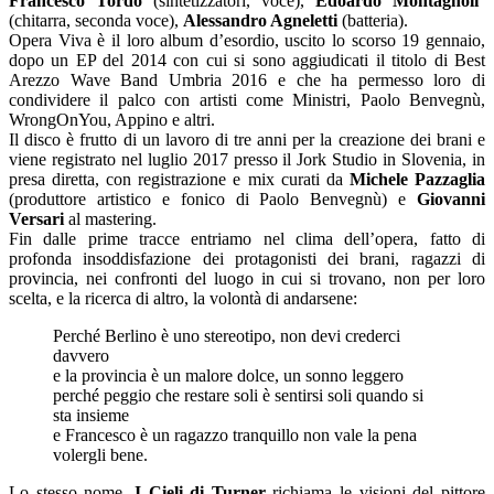
Francesco Tordo
(sintetizzatori, voce),
Edoardo Montagnoli
(chitarra, seconda voce),
Alessandro Agneletti
(batteria).
Opera Viva è il loro album d’esordio, uscito lo scorso 19 gennaio,
dopo un EP del 2014 con cui si sono aggiudicati il titolo di Best
Arezzo Wave Band Umbria 2016 e che ha permesso loro di
condividere il palco con artisti come Ministri, Paolo Benvegnù,
WrongOnYou, Appino e altri.
Il disco è frutto di un lavoro di tre anni per la creazione dei brani e
viene registrato nel luglio 2017 presso il Jork Studio in Slovenia, in
presa diretta, con registrazione e mix curati da
Michele Pazzaglia
(produttore artistico e fonico di Paolo Benvegnù) e
Giovanni
Versari
al mastering.
Fin dalle prime tracce entriamo nel clima dell’opera, fatto di
profonda insoddisfazione dei protagonisti dei brani, ragazzi di
provincia, nei confronti del luogo in cui si trovano, non per loro
scelta, e la ricerca di altro, la volontà di andarsene:
Perché Berlino è uno stereotipo, non devi crederci
davvero
e la provincia è un malore dolce, un sonno leggero
perché peggio che restare soli è sentirsi soli quando si
sta insieme
e Francesco è un ragazzo tranquillo non vale la pena
volergli bene.
Lo stesso nome,
I Cieli di Turner
richiama le visioni del pittore