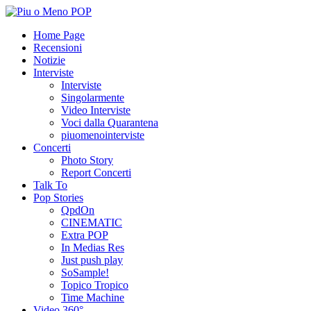
Home Page
Recensioni
Notizie
Interviste
Interviste
Singolarmente
Video Interviste
Voci dalla Quarantena
piuomenointerviste
Concerti
Photo Story
Report Concerti
Talk To
Pop Stories
QpdOn
CINEMATIC
Extra POP
In Medias Res
Just push play
SoSample!
Topico Tropico
Time Machine
Video 360°