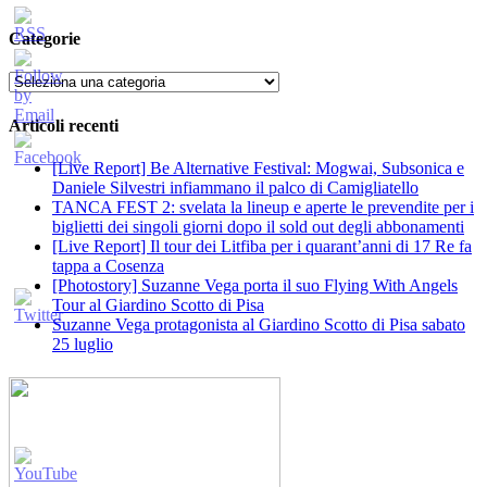
Categorie
Categorie
Articoli recenti
[Live Report] Be Alternative Festival: Mogwai, Subsonica e
Daniele Silvestri infiammano il palco di Camigliatello
TANCA FEST 2: svelata la lineup e aperte le prevendite per i
biglietti dei singoli giorni dopo il sold out degli abbonamenti
[Live Report] Il tour dei Litfiba per i quarant’anni di 17 Re fa
tappa a Cosenza
[Photostory] Suzanne Vega porta il suo Flying With Angels
Tour al Giardino Scotto di Pisa
Suzanne Vega protagonista al Giardino Scotto di Pisa sabato
25 luglio