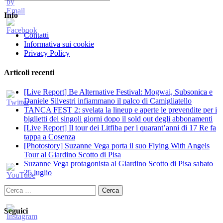
Info
Contatti
Informativa sui cookie
Privacy Policy
Articoli recenti
[Live Report] Be Alternative Festival: Mogwai, Subsonica e
Daniele Silvestri infiammano il palco di Camigliatello
TANCA FEST 2: svelata la lineup e aperte le prevendite per i
biglietti dei singoli giorni dopo il sold out degli abbonamenti
[Live Report] Il tour dei Litfiba per i quarant’anni di 17 Re fa
tappa a Cosenza
[Photostory] Suzanne Vega porta il suo Flying With Angels
Tour al Giardino Scotto di Pisa
Suzanne Vega protagonista al Giardino Scotto di Pisa sabato
25 luglio
Ricerca
per:
Seguici