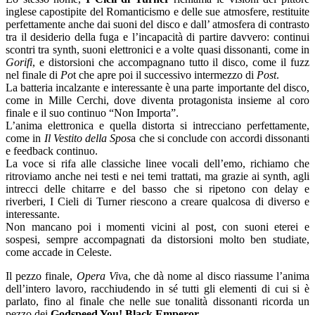
inglese capostipite del Romanticismo e delle sue atmosfere, restituite
perfettamente anche dai suoni del disco e dall’ atmosfera di contrasto
tra il desiderio della fuga e l’incapacità di partire davvero: continui
scontri tra synth, suoni elettronici e a volte quasi dissonanti, come in
Gorifi
, e distorsioni che accompagnano tutto il disco, come il fuzz
nel finale di
Po
t che apre poi il successivo intermezzo di
Post
.
La batteria incalzante e interessante è una parte importante del disco,
come in Mille Cerchi, dove diventa protagonista insieme al coro
finale e il suo continuo “Non Importa”.
L’anima elettronica e quella distorta si intrecciano perfettamente,
come in
Il Vestito della Spos
a che si conclude con accordi dissonanti
e feedback continuo.
La voce si rifa alle classiche linee vocali dell’emo, richiamo che
ritroviamo anche nei testi e nei temi trattati, ma grazie ai synth, agli
intrecci delle chitarre e del basso che si ripetono con delay e
riverberi, I Cieli di Turner riescono a creare qualcosa di diverso e
interessante.
Non mancano poi i momenti vicini al post, con suoni eterei e
sospesi, sempre accompagnati da distorsioni molto ben studiate,
come accade in Celeste.
Il pezzo finale,
Opera Viv
a, che dà nome al disco riassume l’anima
dell’intero lavoro, racchiudendo in sé tutti gli elementi di cui si è
parlato, fino al finale che nelle sue tonalità dissonanti ricorda un
pezzo dei
Godspeed You! Black Emperor
.